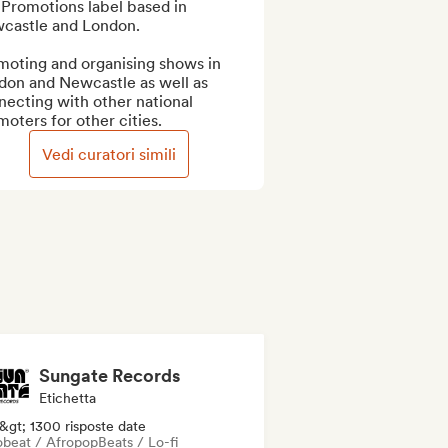
Promotions label based in 
castle and London.

moting and organising shows in 
don and Newcastle as well as 
ecting with other national 
oters for other cities.
Vedi curatori simili
Sungate Records
Etichetta
&gt; 1300 risposte date
obeat / Afropop
Beats / Lo-fi