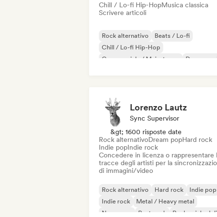
Chill / Lo-fi Hip-Hop
Musica classica
Scrivere articoli
Rock alternativo
Beats / Lo-fi
Chill / Lo-fi Hip-Hop
Commerciale / Mainstream
Dance mus
Disco
Dream pop
House music
Lorenzo Lautz
Sync Supervisor
&gt; 1600 risposte date
Rock alternativo
Dream pop
Hard rock
Indie pop
Indie rock
Concedere in licenza o rappresentare 
tracce degli artisti per la sincronizzazi
di immagini/video
Rock alternativo
Hard rock
Indie pop
Indie rock
Metal / Heavy metal
New wave
Post punk
Rock psichedel