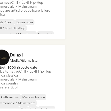
sa nova
Chill / Lo-fi Hip-Hop
merciale / Mainstream
ggiare artisti o pubblicare la loro
ica
ts / Lo-fi
Bossa nova
ll / Lo-fi Hip-Hop
mmerciale / Mainstream
Dancehall
nza pop
Hip-hop
Pop soul
Dulaxi
Media/Giornalista
&gt; 3000 risposte date
k alternativo
Chill / Lo-fi Hip-Hop
ica classica
merciale / Mainstream
ica country
vere articoli
k alternativo
Musica classica
mmerciale / Mainstream
sica country
Dub
Funk
Hardcore