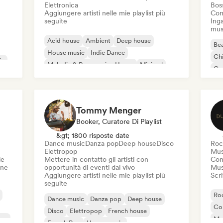
Elettronica
Bos
Aggiungere artisti nelle mie playlist più
Com
seguite
Inga
mus
Acid house
Ambient
Deep house
Bea
House music
Indie Dance
Chi
ic
Melodic & Progressive House
Minimal
Co
Organic House / Downtempo
Da
Tommy Menger
Booker, Curatore Di Playlist
&gt; 1800 risposte date
Dance music
Danza pop
Deep house
Disco
Roc
Elettropop
Mus
le
Mettere in contatto gli artisti con
Com
one
opportunità di eventi dal vivo
Mus
Aggiungere artisti nelle mie playlist più
Scri
seguite
Roc
Dance music
Danza pop
Deep house
Co
Disco
Elettropop
French house
ico
Mu
French Pop
House music