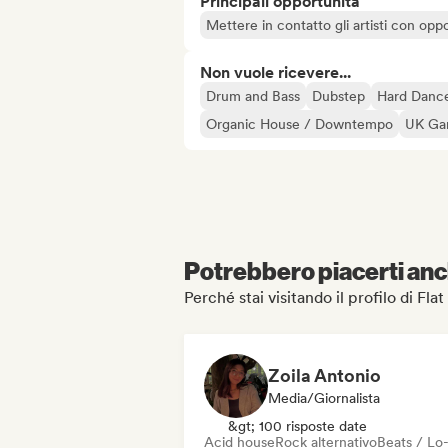
Principali opportunità
Mettere in contatto gli artisti con oppo
Non vuole ricevere...
Drum and Bass
Dubstep
Hard Dance
Organic House / Downtempo
UK Gar
Potrebbero piacerti anch
Perché stai visitando il profilo di Fl
Zoila Antonio
Media/Giornalista
&gt; 100 risposte date
Acid house
Rock alternativo
Beats / Lo-