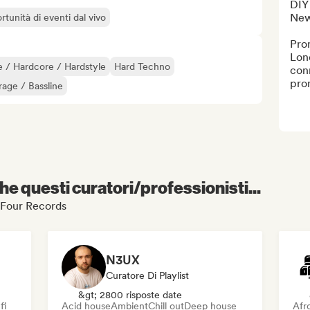
DIY 
New
rtunità di eventi dal vivo
Pro
Lon
 / Hardcore / Hardstyle
Hard Techno
conn
prom
age / Bassline
e questi curatori/professionisti...
at Four Records
N3UX
Curatore Di Playlist
&gt; 2800 risposte date
fi
Acid house
Ambient
Chill out
Deep house
Afr