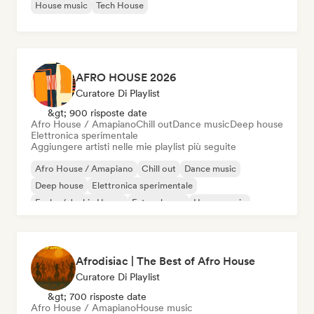
House music
Tech House
AFRO HOUSE 2026
Curatore Di Playlist
&gt; 900 risposte date
Afro House / Amapiano
Chill out
Dance music
Deep house
Elettronica sperimentale
Aggiungere artisti nelle mie playlist più seguite
Afro House / Amapiano
Chill out
Dance music
Deep house
Elettronica sperimentale
Funky / Jackin House
Future house
House music
Afrodisiac | The Best of Afro House
Curatore Di Playlist
&gt; 700 risposte date
Afro House / Amapiano
House music