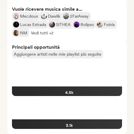
Vuole ricevere musica simile a...
Mecdoux
Dawilk
2FarAway
Lucas Estrada
SITHEA
Rolipso
Foínix
NM
Vedi tutti +2
Principali opportunità
Aggiungere artisti nelle mie playlist più seguite
4.5k
3.1k