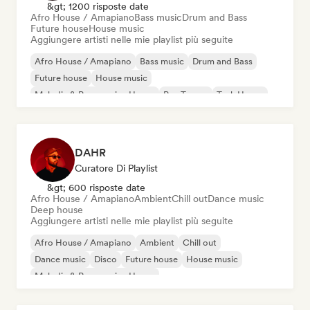
&gt; 1200 risposte date
Afro House / Amapiano
Bass music
Drum and Bass
Future house
House music
Aggiungere artisti nelle mie playlist più seguite
Afro House / Amapiano
Bass music
Drum and Bass
Future house
House music
Melodic & Progressive House
Psy-Trance
Tech House
DAHR
Curatore Di Playlist
&gt; 600 risposte date
Afro House / Amapiano
Ambient
Chill out
Dance music
Deep house
Aggiungere artisti nelle mie playlist più seguite
Afro House / Amapiano
Ambient
Chill out
Dance music
Disco
Future house
House music
Melodic & Progressive House