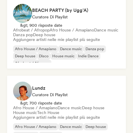
BEACH PARTY (by Ugg’A)
Curatore Di Playlist
&gt; 900 risposte date
Afrobeat / Afropop
Afro House / Amapiano
Dance music
Danza pop
Deep house
Aggiungere artisti nelle mie playlist più seguite
Afro House / Amapiano
Dance music
Danza pop
Deep house
Disco
House music
Indie Dance
Afrobeat / Afropop
Lundz
Curatore Di Playlist
&gt; 700 risposte date
Afro House / Amapiano
Dance music
Deep house
House music
Tech House
Aggiungere artisti nelle mie playlist più seguite
Afro House / Amapiano
Dance music
Deep house