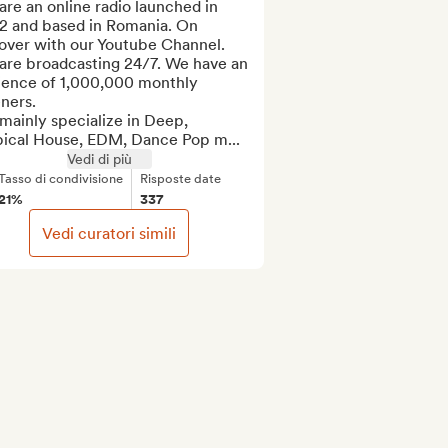
re an online radio launched in 
2 and based in Romania. On 
over with our Youtube Channel. 

are broadcasting 24/7. We have an 
ience of 1,000,000 monthly 
eners.

ainly specialize in Deep, 
pical House, EDM, Dance Pop m...
Vedi di più
Tasso di condivisione
Risposte date
21%
337
Vedi curatori simili