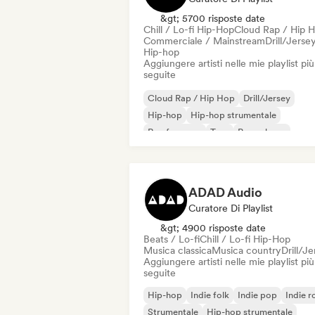
&gt; 5700 risposte date
Chill / Lo-fi Hip-Hop
Cloud Rap / Hip 
Commerciale / Mainstream
Drill/Jerse
Hip-hop
Aggiungere artisti nelle mie playlist più
seguite
Cloud Rap / Hip Hop
Drill/Jersey
Hip-hop
Hip-hop strumentale
Rap francese
Trap
Pop urbano
Chill / Lo-fi Hip-Hop
ADAD Audio
Curatore Di Playlist
&gt; 4900 risposte date
Beats / Lo-fi
Chill / Lo-fi Hip-Hop
Musica classica
Musica country
Drill/J
Aggiungere artisti nelle mie playlist più
seguite
Hip-hop
Indie folk
Indie pop
Indie r
Strumentale
Hip-hop strumentale