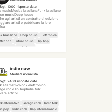
&gt; 1000 risposte date
s music
Musica brasiliana
Funk brasiliano
ce music
Deep house
ire agli artisti un contratto di edizione
ggiare artisti o pubblicare la loro
ica
k brasiliano
Deep house
Elettronica
ettropop
Future house
Hip-hop
use music
Tech House
indie now
Media/Giornalista
&gt; 2400 risposte date
k alternativo
Rock elettronico
age rock
Hip-hop
Indie folk
vere articoli
k alternativo
Garage rock
Indie folk
ie pop
Indie rock
Rap internazionale