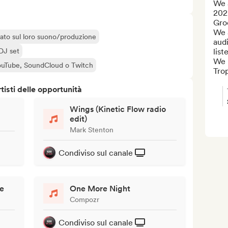
We a
202
Gro
We 
liato sul loro suono/produzione
aud
 DJ set
list
We m
 YouTube, SoundCloud o Twitch
Tro
isti delle opportunità
Wings (Kinetic Flow radio
edit)
Mark Stenton
Condiviso sul canale
ve
One More Night
Compozr
Condiviso sul canale