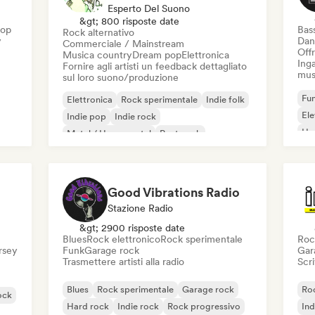
Esperto Del Suono
&gt; 800 risposte date
Hop
Bas
Rock alternativo
y
Dan
Commerciale / Mainstream
Offr
Musica country
Dream pop
Elettronica
Inga
Fornire agli artisti un feedback dettagliato
mus
sul loro suono/produzione
Fun
Elettronica
Rock sperimentale
Indie folk
El
Indie pop
Indie rock
Ho
Metal / Heavy metal
Post punk
Rock & Roll / Rock classico
Good Vibrations Radio
Stazione Radio
&gt; 2900 risposte date
Blues
Rock elettronico
Rock sperimentale
Roc
ersey
Funk
Garage rock
Gar
Trasmettere artisti alla radio
Scri
Blues
Rock sperimentale
Garage rock
Roc
ock
Hard rock
Indie rock
Rock progressivo
Ind