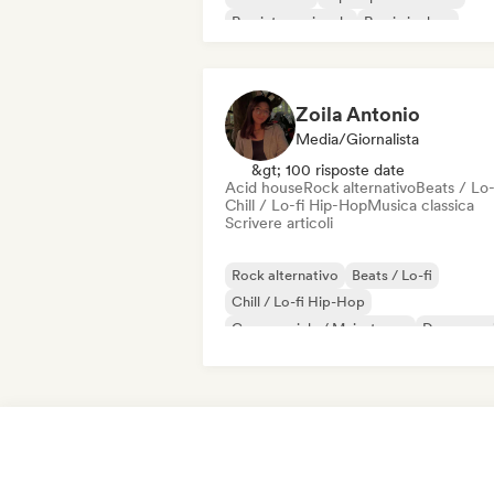
Rap internazionale
Rap in inglese
Zoila Antonio
Media/Giornalista
&gt; 100 risposte date
Acid house
Rock alternativo
Beats / Lo-
Chill / Lo-fi Hip-Hop
Musica classica
Scrivere articoli
Rock alternativo
Beats / Lo-fi
Chill / Lo-fi Hip-Hop
Commerciale / Mainstream
Dance mus
Disco
Dream pop
House music