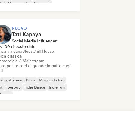
al / Heavy metal
Pop rock
NUOVO
Tati Kapaya
Social Media Influencer
< 100 risposte date
ica africana
Blues
Chill House
ica classica
merciale / Mainstream
re post o reel di grande impatto sugli
ti
ica africana
Blues
Musica da film
nk
Iperpop
Indie Dance
Indie folk
ie pop