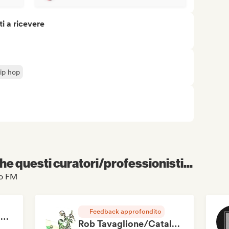
i a ricevere
rip hop
e questi curatori/professionisti...
ho FM
Feedback approfondito
RAP FRANÇAIS 2026 🔥🇫🇷 (Way Records)
Rob Tavaglione/Catalyst Recording