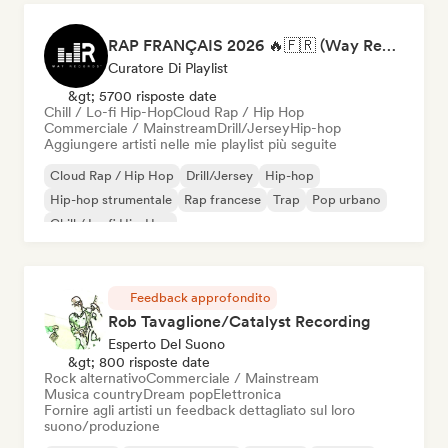
RAP FRANÇAIS 2026 🔥🇫🇷 (Way Records)
Curatore Di Playlist
&gt; 5700 risposte date
Chill / Lo-fi Hip-Hop
Cloud Rap / Hip Hop
Commerciale / Mainstream
Drill/Jersey
Hip-hop
Aggiungere artisti nelle mie playlist più seguite
Cloud Rap / Hip Hop
Drill/Jersey
Hip-hop
Hip-hop strumentale
Rap francese
Trap
Pop urbano
Chill / Lo-fi Hip-Hop
Feedback approfondito
Rob Tavaglione/Catalyst Recording
Esperto Del Suono
&gt; 800 risposte date
Rock alternativo
Commerciale / Mainstream
Musica country
Dream pop
Elettronica
Fornire agli artisti un feedback dettagliato sul loro
suono/produzione