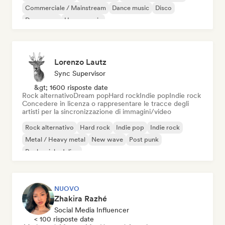
Commerciale / Mainstream
Dance music
Disco
Dream pop
House music
Lorenzo Lautz
Sync Supervisor
&gt; 1600 risposte date
Rock alternativo
Dream pop
Hard rock
Indie pop
Indie rock
Concedere in licenza o rappresentare le tracce degli
artisti per la sincronizzazione di immagini/video
Rock alternativo
Hard rock
Indie pop
Indie rock
Metal / Heavy metal
New wave
Post punk
Rock psichedelico
NUOVO
Zhakira Razhé
Social Media Influencer
< 100 risposte date