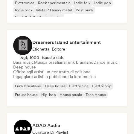
Elettronica
Rock sperimentale
Indie folk
Indie pop
Indie rock
Metal / Heavy metal
Post punk
Rock & Roll / Rock classico
Dreamers Island Entertainment
Etichetta, Editore
&gt; 1000 risposte date
Bass music
Musica brasiliana
Funk brasiliano
Dance music
Deep house
Offrire agli artisti un contratto di edizione
Ingaggiare artisti o pubblicare la loro musica
Funk brasiliano
Deep house
Elettronica
Elettropop
Future house
Hip-hop
House music
Tech House
ADAD Audio
Curatore Di Playlist