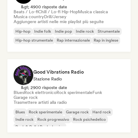
&gt; 4900 risposte date
Beats / Lo-fi
Chill / Lo-fi Hip-Hop
Musica classica
Musica country
Drill/Jersey
Aggiungere artisti nelle mie playlist più seguite
Hip-hop
Indie folk
Indie pop
Indie rock
Strumentale
Hip-hop strumentale
Rap internazionale
Rap in inglese
Good Vibrations Radio
Stazione Radio
&gt; 2900 risposte date
Blues
Rock elettronico
Rock sperimentale
Funk
Garage rock
Trasmettere artisti alla radio
Blues
Rock sperimentale
Garage rock
Hard rock
Indie rock
Rock progressivo
Rock psichedelico
Rock & Roll / Rock classico