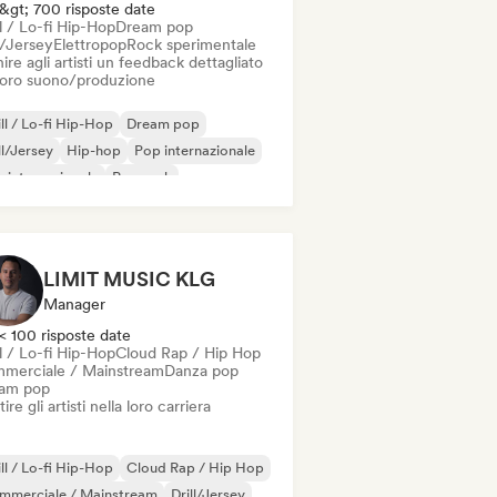
&gt; 700 risposte date
l / Lo-fi Hip-Hop
Dream pop
l/Jersey
Elettropop
Rock sperimentale
ire agli artisti un feedback dettagliato
 loro suono/produzione
ll / Lo-fi Hip-Hop
Dream pop
ll/Jersey
Hip-hop
Pop internazionale
 internazionale
Pop rock
 in inglese
LIMIT MUSIC KLG
Manager
< 100 risposte date
l / Lo-fi Hip-Hop
Cloud Rap / Hip Hop
merciale / Mainstream
Danza pop
am pop
ire gli artisti nella loro carriera
ll / Lo-fi Hip-Hop
Cloud Rap / Hip Hop
mmerciale / Mainstream
Drill/Jersey