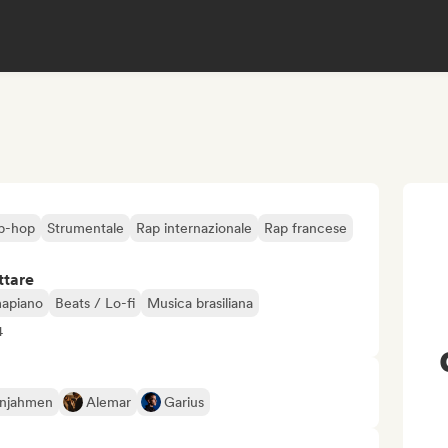
p-hop
Strumentale
Rap internazionale
Rap francese
ttare
mapiano
Beats / Lo-fi
Musica brasiliana
4
injahmen
Alemar
Garius