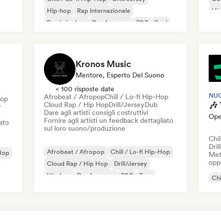
Hip-hop
Rap internazionale
Hi
Rap in inglese
Rap francese
R&B
Soul
Rap
Kronos Music
Mentore, Esperto Del Suono
< 100 risposte date
NU
Afrobeat / Afropop
Chill / Lo-fi Hip-Hop
Hop
Cloud Rap / Hip Hop
Drill/Jersey
Dub
y
Dare agli artisti consigli costruttivi
Ope
Fornire agli artisti un feedback dettagliato
iato
sul loro suono/produzione
Chil
Dril
Afrobeat / Afropop
Chill / Lo-fi Hip-Hop
Hop
Mett
oppo
Cloud Rap / Hip Hop
Drill/Jersey
Hip-hop
Rap francese
R&B
Trap
Chi
Dri
Rap