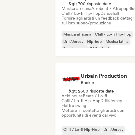
&gt; 700 risposte date
Musica africana
Afrobeat / Afropop
Blu
Chill / Lo-fi Hip-Hop
Dancehall
Fornire agli artisti un feedback dettagl
sul loro suono/produzione
Musica africana
Chill / Lo-fi Hip-Hop
Drill/Jersey
Hip-hop
Musica latina
Rap francese
R&B
Soul
Urbain Production
Booker
&gt; 2600 risposte date
Acid house
Beats / Lo-fi
Chill / Lo-fi Hip-Hop
Drill/Jersey
Elettro swing
Mettere in contatto gli artisti con
opportunità di eventi dal vivo
Chill / Lo-fi Hip-Hop
Drill/Jersey