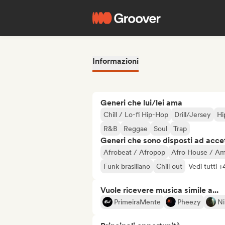
Informazioni
Generi che lui/lei ama
Chill / Lo-fi Hip-Hop
Drill/Jersey
Hi
R&B
Reggae
Soul
Trap
Generi che sono disposti ad acce
Afrobeat / Afropop
Afro House / A
Funk brasiliano
Chill out
Vedi tutti +
Vuole ricevere musica simile a...
PrimeiraMente
Pheezy
N