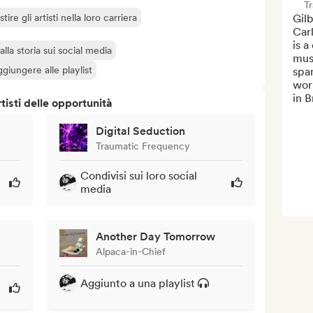
T
tire gli artisti nella loro carriera
Gilb
Carl
is a
lla storia sui social media
musi
giungere alle playlist
span
work
in B
isti delle opportunità
Digital Seduction
Traumatic Frequency
Condivisi sui loro social
media
Another Day Tomorrow
Alpaca-in-Chief
Aggiunto a una playlist