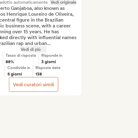
radotto automaticamente
Vedi originale
erto Ganjaboa, also known as 
os Henrique Loureiro de Oliveira, 
 central figure in the Brazilian 
c business scene, with a career 
ning over 15 years. He has 
ed directly with influential names 
razilian rap and urban...
Vedi di più
Tasso di risposta
Risponde in
88%
3 giorni
Condivide in
Risposte date
5 giorni
138
Vedi curatori simili