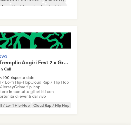
p-hop
Rap internazionale
Pop latino
 in inglese
OVO
🎶 Tremplin Aogiri Fest 2 x Groover
n Call
< 100 risposte date
l / Lo-fi Hip-Hop
Cloud Rap / Hip Hop
l/Jersey
Grime
Hip-hop
ere in contatto gli artisti con
rtunità di eventi dal vivo
ll / Lo-fi Hip-Hop
Cloud Rap / Hip Hop
ll/Jersey
Grime
Hip-hop
Iperpop
 francese
R&B