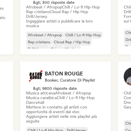
&gt; 300 risposte date
Afrobeat / Afropop
Chill / Lo-fi Hip-Hop
Chil
es
Rap cristiano
Cloud Rap / Hip Hop
Dril
Drill/Jersey
Forn
iato
Ingaggiare artisti o pubblicare la loro
sul
musica
Chi
Afrobeat / Afropop
Chill / Lo-fi Hip-Hop
Dri
Rap cristiano
Cloud Rap / Hip Hop
Rap
Drill/Jersey
Grime
Hip-hop
Rap
Hip-hop strumentale
BATON ROUGE
Booker, Curatore Di Playlist
&gt; 9800 risposte date
Musica africana
Afrobeat / Afropop
Chil
Musica caraibica
Chill / Lo-fi Hip-Hop
Com
Dancehall
Dre
Mettere in contatto gli artisti con
Gest
opportunità di eventi dal vivo
Aggiungere artisti nelle mie playlist più
seguite
Chi
Chill / Lo-fi Hip-Hop
Drill/Jersey
Co