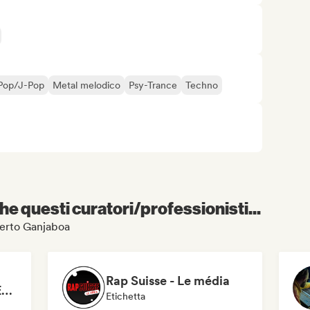
Pop/J-Pop
Metal melodico
Psy-Trance
Techno
e questi curatori/professionisti...
lberto Ganjaboa
Rap Suisse - Le média
ORIGINE SOUNDS RECORDS
Etichetta