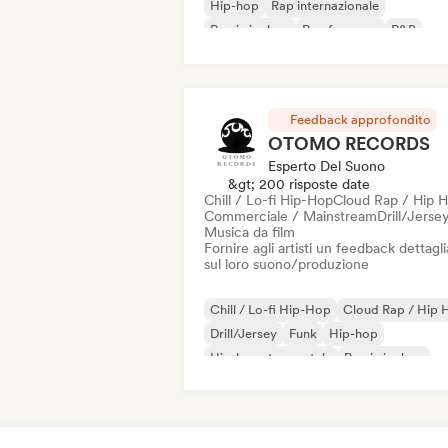
Hip-hop
Rap internazionale
Rap in inglese
Rap francese
R&B
Reggae
Feedback approfondito
OTOMO RECORDS
Esperto Del Suono
&gt; 200 risposte date
Chill / Lo-fi Hip-Hop
Cloud Rap / Hip 
Commerciale / Mainstream
Drill/Jerse
Musica da film
Fornire agli artisti un feedback dettagl
sul loro suono/produzione
Chill / Lo-fi Hip-Hop
Cloud Rap / Hip 
Drill/Jersey
Funk
Hip-hop
Hip-hop strumentale
Rap in inglese
Rap francese