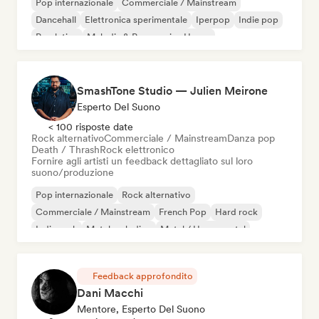
Pop internazionale
Commerciale / Mainstream
Dancehall
Elettronica sperimentale
Iperpop
Indie pop
Pop latino
Melodic & Progressive House
SmashTone Studio — Julien Meirone
Esperto Del Suono
< 100 risposte date
Rock alternativo
Commerciale / Mainstream
Danza pop
Death / Thrash
Rock elettronico
Fornire agli artisti un feedback dettagliato sul loro
suono/produzione
Pop internazionale
Rock alternativo
Commerciale / Mainstream
French Pop
Hard rock
Indie rock
Metal melodico
Metal / Heavy metal
Feedback approfondito
Dani Macchi
Mentore, Esperto Del Suono