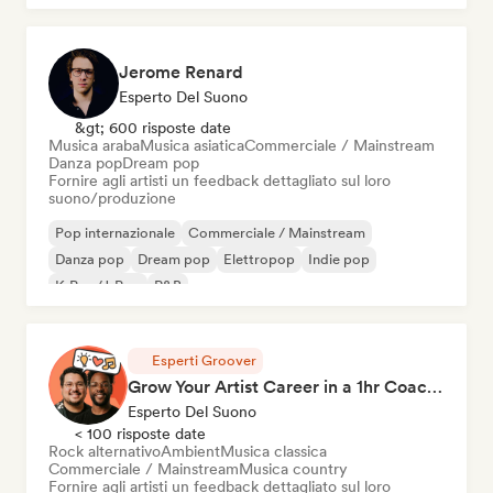
Jerome Renard
Esperto Del Suono
&gt; 600 risposte date
Musica araba
Musica asiatica
Commerciale / Mainstream
Danza pop
Dream pop
Fornire agli artisti un feedback dettagliato sul loro
suono/produzione
Pop internazionale
Commerciale / Mainstream
Danza pop
Dream pop
Elettropop
Indie pop
K-Pop/J-Pop
R&B
Esperti Groover
Grow Your Artist Career in a 1hr Coaching Session
Esperto Del Suono
< 100 risposte date
Rock alternativo
Ambient
Musica classica
Commerciale / Mainstream
Musica country
Fornire agli artisti un feedback dettagliato sul loro