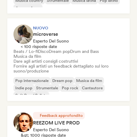
Musica country
Strumentale
Musica latina
Pop latino
Jazz moderno
NUOVO
microverse
Esperto Del Suono
< 100 risposte date
Beats / Lo-fi
Disco
Dream pop
Drum and Bass
Musica da film
Dare agli artisti consigli costruttivi
Fornire agli artisti un feedback dettagliato sul loro
suono/produzione
Pop internazionale
Dream pop
Musica da film
Indie pop
Strumentale
Pop rock
Cantautore
Soft Pop / Ballata
Feedback approfondito
REEZOM LIVE PROD
Esperto Del Suono
&gt; 1000 risposte date