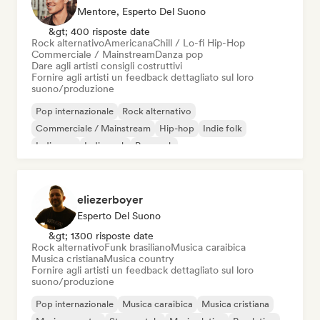
Mentore, Esperto Del Suono
&gt; 400 risposte date
Rock alternativo
Americana
Chill / Lo-fi Hip-Hop
Commerciale / Mainstream
Danza pop
Dare agli artisti consigli costruttivi
Fornire agli artisti un feedback dettagliato sul loro
suono/produzione
Pop internazionale
Rock alternativo
Commerciale / Mainstream
Hip-hop
Indie folk
Indie pop
Indie rock
Pop rock
eliezerboyer
Esperto Del Suono
&gt; 1300 risposte date
Rock alternativo
Funk brasiliano
Musica caraibica
Musica cristiana
Musica country
Fornire agli artisti un feedback dettagliato sul loro
suono/produzione
Pop internazionale
Musica caraibica
Musica cristiana