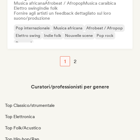
Musica africana
Afrobeat / Afropop
Musica caraibica
Elettro swing
Indie folk
Fornire agli artisti un feedback dettagliato sul loro
suono/produzione
Pop internazionale
Musica africana
Afrobeat / Afropop
Elettro swing
Indie folk
Nouvelle scene
Pop rock
Pop soul
1
2
Curatori/professionisti per genere
Top Classico/strumentale
Top Elettronica
Top Folk/Acustico
Top Hip-hop/Rap