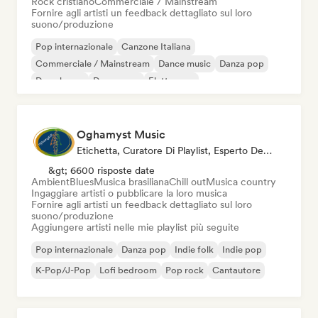
Rock cristiano
Commerciale / Mainstream
Fornire agli artisti un feedback dettagliato sul loro
suono/produzione
Pop internazionale
Canzone Italiana
Commerciale / Mainstream
Dance music
Danza pop
Deep house
Dream pop
Elettropop
Oghamyst Music
Etichetta, Curatore Di Playlist, Esperto Del Suono
&gt; 6600 risposte date
Ambient
Blues
Musica brasiliana
Chill out
Musica country
Ingaggiare artisti o pubblicare la loro musica
Fornire agli artisti un feedback dettagliato sul loro
suono/produzione
Aggiungere artisti nelle mie playlist più seguite
Pop internazionale
Danza pop
Indie folk
Indie pop
K-Pop/J-Pop
Lofi bedroom
Pop rock
Cantautore