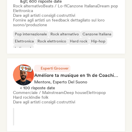
&gt; 600 risposte date
Rock alternativo
Beats / Lo-fi
Canzone Italiana
Dream pop
Elettronica
Dare agli artisti consigli costruttivi
Fornire agli artisti un feedback dettagliato sul loro
suono/produzione
Pop internazionale
Rock alternativo
Canzone Italiana
Elettronica
Rock elettronico
Hard rock
Hip-hop
Indie rock
Esperti Groover
Améliore ta musique en 1h de Coaching
Mentore, Esperto Del Suono
< 100 risposte date
Commerciale / Mainstream
Deep house
Elettropop
Hard rock
Indie folk
Dare agli artisti consigli costruttivi