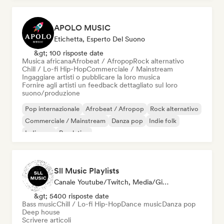
APOLO MUSIC
Etichetta, Esperto Del Suono
&gt; 100 risposte date
Musica africana
Afrobeat / Afropop
Rock alternativo
Chill / Lo-fi Hip-Hop
Commerciale / Mainstream
Ingaggiare artisti o pubblicare la loro musica
Fornire agli artisti un feedback dettagliato sul loro
suono/produzione
Pop internazionale
Afrobeat / Afropop
Rock alternativo
Commerciale / Mainstream
Danza pop
Indie folk
Indie pop
Pop latino
Sll Music Playlists
Canale Youtube/Twitch, Media/Giornalista, Curatore Di Playlist, Esperto Del Suono
&gt; 5400 risposte date
Bass music
Chill / Lo-fi Hip-Hop
Dance music
Danza pop
Deep house
Scrivere articoli