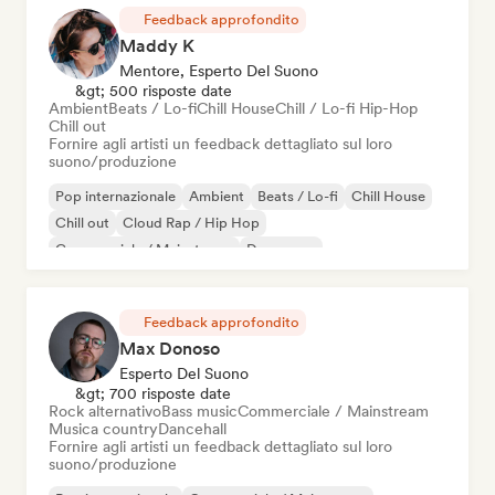
Feedback approfondito
Maddy K
Mentore, Esperto Del Suono
&gt; 500 risposte date
Ambient
Beats / Lo-fi
Chill House
Chill / Lo-fi Hip-Hop
Chill out
Fornire agli artisti un feedback dettagliato sul loro
suono/produzione
Pop internazionale
Ambient
Beats / Lo-fi
Chill House
Chill out
Cloud Rap / Hip Hop
Commerciale / Mainstream
Danza pop
Feedback approfondito
Max Donoso
Esperto Del Suono
&gt; 700 risposte date
Rock alternativo
Bass music
Commerciale / Mainstream
Musica country
Dancehall
Fornire agli artisti un feedback dettagliato sul loro
suono/produzione