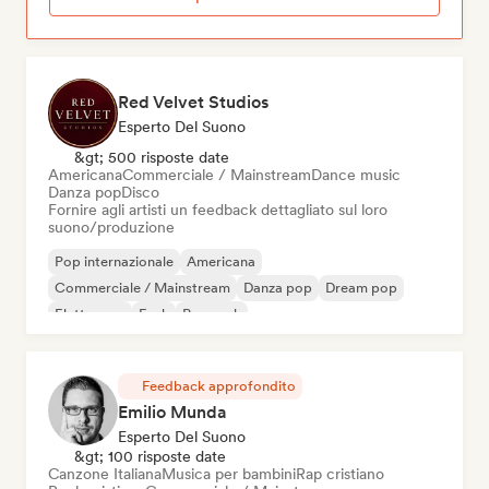
Red Velvet Studios
Esperto Del Suono
&gt; 500 risposte date
Americana
Commerciale / Mainstream
Dance music
Danza pop
Disco
Fornire agli artisti un feedback dettagliato sul loro
suono/produzione
Pop internazionale
Americana
Commerciale / Mainstream
Danza pop
Dream pop
Elettropop
Funk
Pop rock
Feedback approfondito
Emilio Munda
Esperto Del Suono
&gt; 100 risposte date
Canzone Italiana
Musica per bambini
Rap cristiano