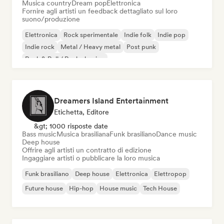
Musica country
Dream pop
Elettronica
Fornire agli artisti un feedback dettagliato sul loro
suono/produzione
Elettronica
Rock sperimentale
Indie folk
Indie pop
Indie rock
Metal / Heavy metal
Post punk
Rock & Roll / Rock classico
Dreamers Island Entertainment
Etichetta, Editore
&gt; 1000 risposte date
Bass music
Musica brasiliana
Funk brasiliano
Dance music
Deep house
Offrire agli artisti un contratto di edizione
Ingaggiare artisti o pubblicare la loro musica
Funk brasiliano
Deep house
Elettronica
Elettropop
Future house
Hip-hop
House music
Tech House