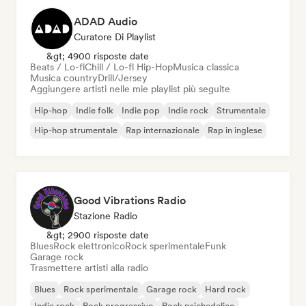
ADAD Audio
Curatore Di Playlist
&gt; 4900 risposte date
Beats / Lo-fi
Chill / Lo-fi Hip-Hop
Musica classica
Musica country
Drill/Jersey
Aggiungere artisti nelle mie playlist più seguite
Hip-hop
Indie folk
Indie pop
Indie rock
Strumentale
Hip-hop strumentale
Rap internazionale
Rap in inglese
Good Vibrations Radio
Stazione Radio
&gt; 2900 risposte date
Blues
Rock elettronico
Rock sperimentale
Funk
Garage rock
Trasmettere artisti alla radio
Blues
Rock sperimentale
Garage rock
Hard rock
Indie rock
Rock progressivo
Rock psichedelico