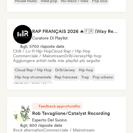
House music
Indie pop
Nu-disco / Italo
Pop soul
RAP FRANÇAIS 2026 🔥🇫🇷 (Way Records)
Curatore Di Playlist
&gt; 5700 risposte date
Chill / Lo-fi Hip-Hop
Cloud Rap / Hip Hop
Commerciale / Mainstream
Drill/Jersey
Hip-hop
Aggiungere artisti nelle mie playlist più seguite
Cloud Rap / Hip Hop
Drill/Jersey
Hip-hop
Hip-hop strumentale
Rap francese
Trap
Pop urbano
Chill / Lo-fi Hip-Hop
Feedback approfondito
Rob Tavaglione/Catalyst Recording
Esperto Del Suono
&gt; 800 risposte date
Rock alternativo
Commerciale / Mainstream