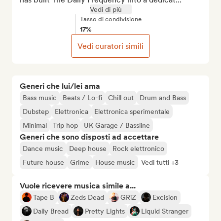
Vedi di più
Tasso di condivisione
17%
Vedi curatori simili
Generi che lui/lei ama
Bass music
Beats / Lo-fi
Chill out
Drum and Bass
Dubstep
Elettronica
Elettronica sperimentale
Minimal
Trip hop
UK Garage / Bassline
Generi che sono disposti ad accettare
Dance music
Deep house
Rock elettronico
Future house
Grime
House music
Vedi tutti +3
Vuole ricevere musica simile a...
Tape B
Zeds Dead
GRiZ
Excision
Daily Bread
Pretty Lights
Liquid Stranger