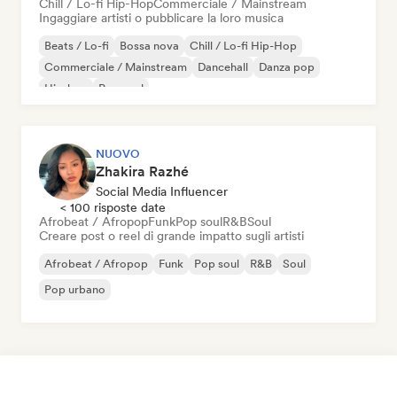
Chill / Lo-fi Hip-Hop
Commerciale / Mainstream
Ingaggiare artisti o pubblicare la loro musica
Beats / Lo-fi
Bossa nova
Chill / Lo-fi Hip-Hop
Commerciale / Mainstream
Dancehall
Danza pop
Hip-hop
Pop soul
NUOVO
Zhakira Razhé
Social Media Influencer
< 100 risposte date
Afrobeat / Afropop
Funk
Pop soul
R&B
Soul
Creare post o reel di grande impatto sugli artisti
Afrobeat / Afropop
Funk
Pop soul
R&B
Soul
Pop urbano