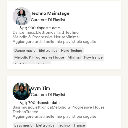
Techno Mainstage
Curatore Di Playlist
&gt; 900 risposte date
Dance music
Elettronica
Hard Techno
Melodic & Progressive House
Minimal
Aggiungere artisti nelle mie playlist più seguite
Dance music
Elettronica
Hard Techno
Melodic & Progressive House
Minimal
Psy-Trance
Tech House
Techno
Gym Tim
Curatore Di Playlist
&gt; 700 risposte date
Bass music
Elettronica
Melodic & Progressive House
Techno
Trance
Aggiungere artisti nelle mie playlist più seguite
Bass music
Elettronica
Techno
Trance