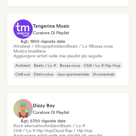
Tangerina Music
Curatore Di Playlist
&gt; 1900 risposte date
Afrobeat / Afropop
Ambient
Beats / Lo-fi
Bossa nova
Musica brasiliana
Aggiungere artisti nelle mie playlist più seguite
Ambient
Beats / Lo-fi
Bossa nova
Chill / Lo-fi Hip-Hop
Chill out
Elettronica
Jazz sperimentale
Strumentale
Dizzy Boy
Curatore Di Playlist
&gt; 5700 risposte date
Rock alternativo
Ambient
Beats / Lo-fi
Chill / Lo-fi Hip-Hop
Cloud Rap / Hip Hop
Aggiungere artisti nelle mie playlist più seguite