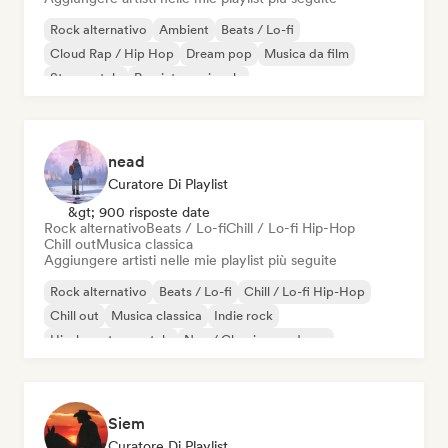
Rock alternativo
Ambient
Beats / Lo-fi
Cloud Rap / Hip Hop
Dream pop
Musica da film
Strumentale
Pop internazionale
nead
Curatore Di Playlist
&gt; 900 risposte date
Rock alternativo
Beats / Lo-fi
Chill / Lo-fi Hip-Hop
Chill out
Musica classica
Aggiungere artisti nelle mie playlist più seguite
Rock alternativo
Beats / Lo-fi
Chill / Lo-fi Hip-Hop
Chill out
Musica classica
Indie rock
Hip-hop strumentale
Neo / Classico moderno
Siem
Curatore Di Playlist