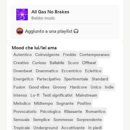
All Gas No Brakes
Bebbo music
Aggiunto a una playlist
Mood che lui/lei ama
Autentico
Coinvolgente
Freddo
Contemporaneo
Creativo
Curioso
Ballabile
Scuro
Offbeat
Downbeat
Drammatico
Eccentrico
Eclettico
Energetico
Partecipativo
Sperimentale
Standard
Fusion
Good vibes
Groovy
Hardcore
Unico
Indie
Intenso
Lo-fi
Testi significativi
Mainstream
Melodico
Midtempo
Sognante
Positivo
Provocatorio
Psicologico
Rilassante
Romantico
Sensuale
Semplice
Sommesso
Sorprendente
Tropicale
Underground
Accattivante
In piedi