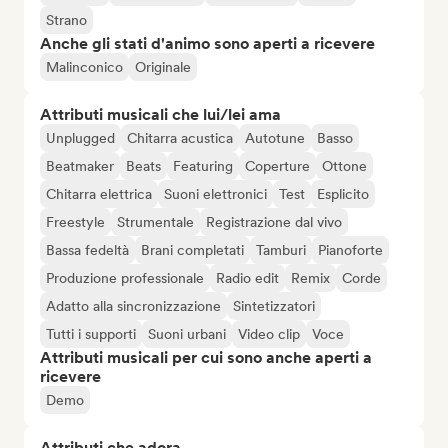
Strano
Anche gli stati d'animo sono aperti a ricevere
Malinconico
Originale
Attributi musicali che lui/lei ama
Unplugged
Chitarra acustica
Autotune
Basso
Beatmaker
Beats
Featuring
Coperture
Ottone
Chitarra elettrica
Suoni elettronici
Test
Esplicito
Freestyle
Strumentale
Registrazione dal vivo
Bassa fedeltà
Brani completati
Tamburi
Pianoforte
Produzione professionale
Radio edit
Remix
Corde
Adatto alla sincronizzazione
Sintetizzatori
Tutti i supporti
Suoni urbani
Video clip
Voce
Attributi musicali per cui sono anche aperti a
ricevere
Demo
Attributi che adora