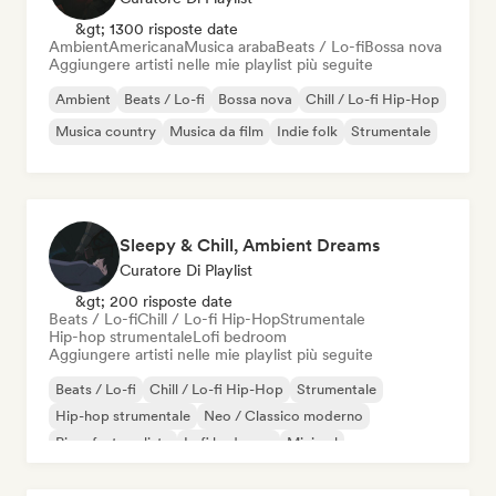
&gt; 1300 risposte date
Ambient
Americana
Musica araba
Beats / Lo-fi
Bossa nova
Aggiungere artisti nelle mie playlist più seguite
Ambient
Beats / Lo-fi
Bossa nova
Chill / Lo-fi Hip-Hop
Musica country
Musica da film
Indie folk
Strumentale
Sleepy & Chill, Ambient Dreams
Curatore Di Playlist
&gt; 200 risposte date
Beats / Lo-fi
Chill / Lo-fi Hip-Hop
Strumentale
Hip-hop strumentale
Lofi bedroom
Aggiungere artisti nelle mie playlist più seguite
Beats / Lo-fi
Chill / Lo-fi Hip-Hop
Strumentale
Hip-hop strumentale
Neo / Classico moderno
Pianoforte solista
Lofi bedroom
Minimal