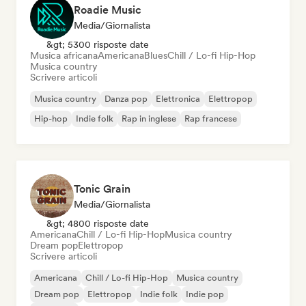
Roadie Music
Media/Giornalista
&gt; 5300 risposte date
Musica africana
Americana
Blues
Chill / Lo-fi Hip-Hop
Musica country
Scrivere articoli
Musica country
Danza pop
Elettronica
Elettropop
Hip-hop
Indie folk
Rap in inglese
Rap francese
Tonic Grain
Media/Giornalista
&gt; 4800 risposte date
Americana
Chill / Lo-fi Hip-Hop
Musica country
Dream pop
Elettropop
Scrivere articoli
Americana
Chill / Lo-fi Hip-Hop
Musica country
Dream pop
Elettropop
Indie folk
Indie pop