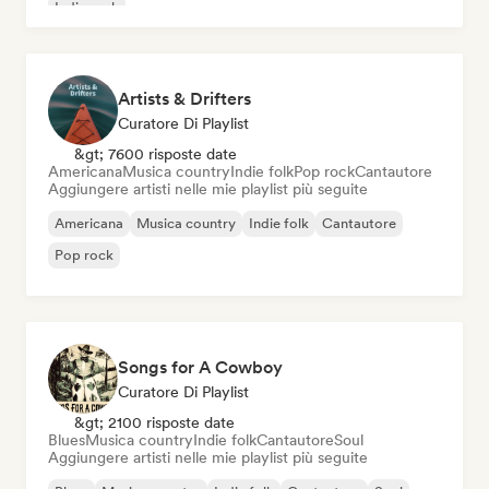
Indie rock
Artists & Drifters
Curatore Di Playlist
&gt; 7600 risposte date
Americana
Musica country
Indie folk
Pop rock
Cantautore
Aggiungere artisti nelle mie playlist più seguite
Americana
Musica country
Indie folk
Cantautore
Pop rock
Songs for A Cowboy
Curatore Di Playlist
&gt; 2100 risposte date
Blues
Musica country
Indie folk
Cantautore
Soul
Aggiungere artisti nelle mie playlist più seguite