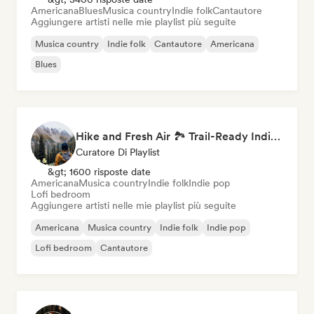
Americana
Blues
Musica country
Indie folk
Cantautore
Aggiungere artisti nelle mie playlist più seguite
Musica country
Indie folk
Cantautore
Americana
Blues
Hike and Fresh Air 🏞️ Trail-Ready Indie Folk & Acoustic
Curatore Di Playlist
&gt; 1600 risposte date
Americana
Musica country
Indie folk
Indie pop
Lofi bedroom
Aggiungere artisti nelle mie playlist più seguite
Americana
Musica country
Indie folk
Indie pop
Lofi bedroom
Cantautore