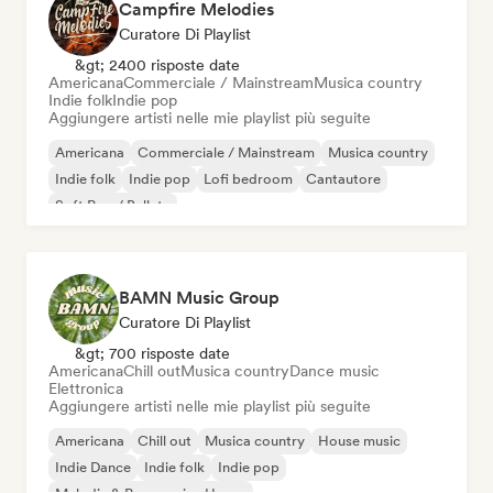
Campfire Melodies
Curatore Di Playlist
&gt; 2400 risposte date
Americana
Commerciale / Mainstream
Musica country
Indie folk
Indie pop
Aggiungere artisti nelle mie playlist più seguite
Americana
Commerciale / Mainstream
Musica country
Indie folk
Indie pop
Lofi bedroom
Cantautore
Soft Pop / Ballata
BAMN Music Group
Curatore Di Playlist
&gt; 700 risposte date
Americana
Chill out
Musica country
Dance music
Elettronica
Aggiungere artisti nelle mie playlist più seguite
Americana
Chill out
Musica country
House music
Indie Dance
Indie folk
Indie pop