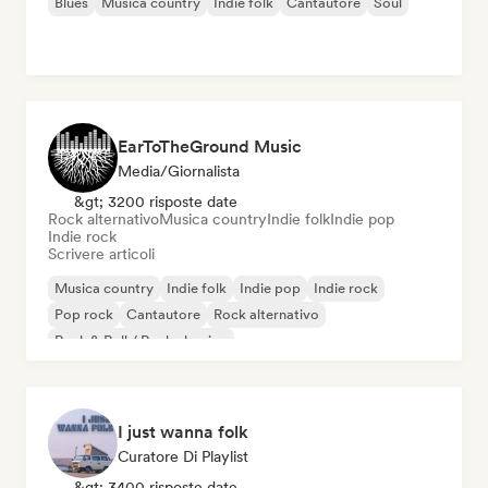
Blues
Musica country
Indie folk
Cantautore
Soul
EarToTheGround Music
Media/Giornalista
&gt; 3200 risposte date
Rock alternativo
Musica country
Indie folk
Indie pop
Indie rock
Scrivere articoli
Musica country
Indie folk
Indie pop
Indie rock
Pop rock
Cantautore
Rock alternativo
Rock & Roll / Rock classico
I just wanna folk
Curatore Di Playlist
&gt; 3400 risposte date