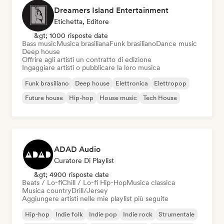
Dreamers Island Entertainment
Etichetta, Editore
&gt; 1000 risposte date
Bass music
Musica brasiliana
Funk brasiliano
Dance music
Deep house
Offrire agli artisti un contratto di edizione
Ingaggiare artisti o pubblicare la loro musica
Funk brasiliano
Deep house
Elettronica
Elettropop
Future house
Hip-hop
House music
Tech House
ADAD Audio
Curatore Di Playlist
&gt; 4900 risposte date
Beats / Lo-fi
Chill / Lo-fi Hip-Hop
Musica classica
Musica country
Drill/Jersey
Aggiungere artisti nelle mie playlist più seguite
Hip-hop
Indie folk
Indie pop
Indie rock
Strumentale