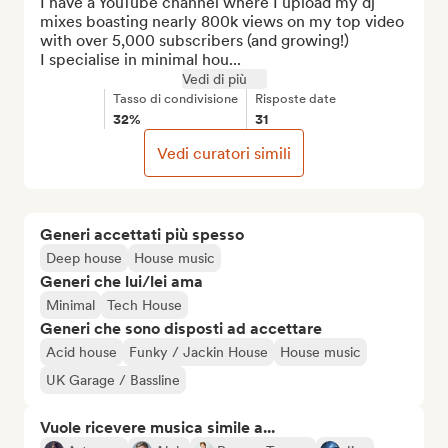
I have a YouTube channel where I upload my dj 
mixes boasting nearly 800k views on my top video 
with over 5,000 subscribers (and growing!)

I specialise in minimal hou...
Vedi di più
Tasso di condivisione
Risposte date
32%
31
Vedi curatori simili
Generi accettati più spesso
Deep house
House music
Generi che lui/lei ama
Minimal
Tech House
Generi che sono disposti ad accettare
Acid house
Funky / Jackin House
House music
UK Garage / Bassline
Vuole ricevere musica simile a...