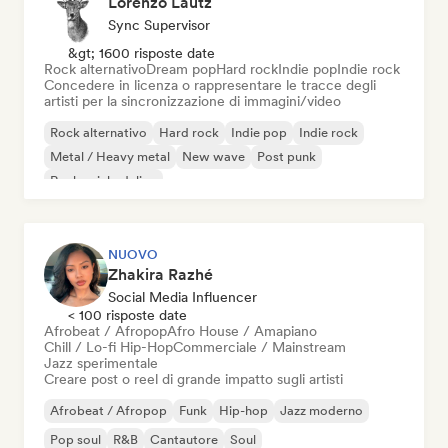
Lorenzo Lautz
Sync Supervisor
&gt; 1600 risposte date
Rock alternativo
Dream pop
Hard rock
Indie pop
Indie rock
Concedere in licenza o rappresentare le tracce degli
artisti per la sincronizzazione di immagini/video
Rock alternativo
Hard rock
Indie pop
Indie rock
Metal / Heavy metal
New wave
Post punk
Rock psichedelico
NUOVO
Zhakira Razhé
Social Media Influencer
< 100 risposte date
Afrobeat / Afropop
Afro House / Amapiano
Chill / Lo-fi Hip-Hop
Commerciale / Mainstream
Jazz sperimentale
Creare post o reel di grande impatto sugli artisti
Afrobeat / Afropop
Funk
Hip-hop
Jazz moderno
Pop soul
R&B
Cantautore
Soul