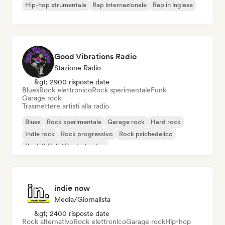
Hip-hop strumentale
Rap internazionale
Rap in inglese
Good Vibrations Radio
Stazione Radio
&gt; 2900 risposte date
Blues
Rock elettronico
Rock sperimentale
Funk
Garage rock
Trasmettere artisti alla radio
Blues
Rock sperimentale
Garage rock
Hard rock
Indie rock
Rock progressivo
Rock psichedelico
Rock & Roll / Rock classico
indie now
Media/Giornalista
&gt; 2400 risposte date
Rock alternativo
Rock elettronico
Garage rock
Hip-hop