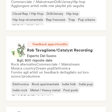
Commerciale / Mainstream
Drill/Jersey
Hip-hop
Aggiungere artisti nelle mie playlist più seguite
Cloud Rap / Hip Hop
Drill/Jersey
Hip-hop
Hip-hop strumentale
Rap francese
Trap
Pop urbano
Chill / Lo-fi Hip-Hop
Feedback approfondito
Rob Tavaglione/Catalyst Recording
Esperto Del Suono
&gt; 800 risposte date
Rock alternativo
Commerciale / Mainstream
Musica country
Dream pop
Elettronica
Fornire agli artisti un feedback dettagliato sul loro
suono/produzione
Elettronica
Rock sperimentale
Indie folk
Indie pop
Indie rock
Metal / Heavy metal
Post punk
Rock & Roll / Rock classico