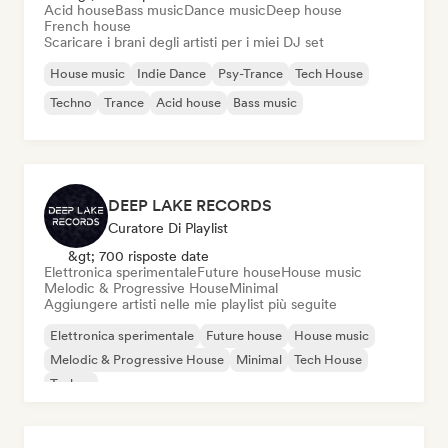
Acid house
Bass music
Dance music
Deep house
French house
Scaricare i brani degli artisti per i miei DJ set
House music
Indie Dance
Psy-Trance
Tech House
Techno
Trance
Acid house
Bass music
DEEP LAKE RECORDS
Curatore Di Playlist
&gt; 700 risposte date
Elettronica sperimentale
Future house
House music
Melodic & Progressive House
Minimal
Aggiungere artisti nelle mie playlist più seguite
Elettronica sperimentale
Future house
House music
Melodic & Progressive House
Minimal
Tech House
Techno