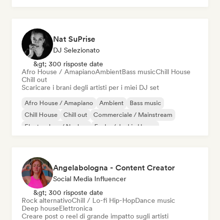
Nat SuPrise
DJ Selezionato
&gt; 300 risposte date
Afro House / Amapiano
Ambient
Bass music
Chill House
Chill out
Scaricare i brani degli artisti per i miei DJ set
Afro House / Amapiano
Ambient
Bass music
Chill House
Chill out
Commerciale / Mainstream
Electro Jazz / Nu Jazz
Funky / Jackin House
Angelabologna - Content Creator
Social Media Influencer
&gt; 300 risposte date
Rock alternativo
Chill / Lo-fi Hip-Hop
Dance music
Deep house
Elettronica
Creare post o reel di grande impatto sugli artisti