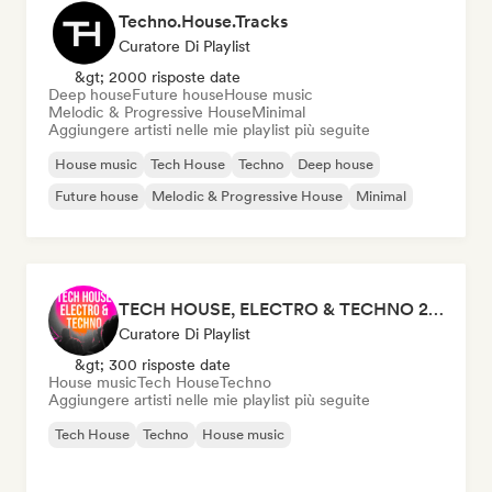
Techno.House.Tracks
Curatore Di Playlist
&gt; 2000 risposte date
Deep house
Future house
House music
Melodic & Progressive House
Minimal
Aggiungere artisti nelle mie playlist più seguite
House music
Tech House
Techno
Deep house
Future house
Melodic & Progressive House
Minimal
TECH HOUSE, ELECTRO & TECHNO 2026 (by Honey, everywhere)
Curatore Di Playlist
&gt; 300 risposte date
House music
Tech House
Techno
Aggiungere artisti nelle mie playlist più seguite
Tech House
Techno
House music