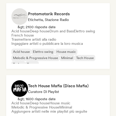
Protomotorik Records
Etichetta, Stazione Radio
&gt; 2100 risposte date
Acid house
Deep house
Drum and Bass
Elettro swing
French house
Trasmettere artisti alla radio
Ingaggiare artisti o pubblicare la loro musica
Acid house
Elettro swing
House music
Melodic & Progressive House
Minimal
Tech House
Techno
Trance
Tech House Mafia (Disco Mafia)
Curatore Di Playlist
&gt; 1600 risposte date
Acid house
Deep house
House music
Melodic & Progressive House
Minimal
Aggiungere artisti nelle mie playlist più seguite