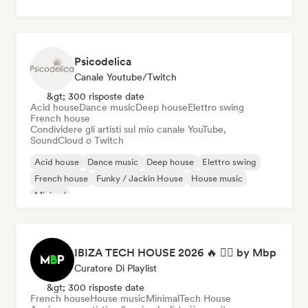
Psicodelica
Canale Youtube/Twitch
&gt; 300 risposte date
Acid house
Dance music
Deep house
Elettro swing
French house
Condividere gli artisti sul mio canale YouTube,
SoundCloud o Twitch
Acid house
Dance music
Deep house
Elettro swing
French house
Funky / Jackin House
House music
Minimal
IBIZA TECH HOUSE 2026 🔥 😮‍💨 by Mbp
Curatore Di Playlist
&gt; 300 risposte date
French house
House music
Minimal
Tech House