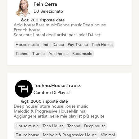
Fein Cerra
DJ Selezionato
&gt; 700 risposte date
Acid house
Bass music
Dance music
Deep house
French house
Scaricare i brani degli artisti per i miei DJ set
House music
Indie Dance
Psy-Trance
Tech House
Techno
Trance
Acid house
Bass music
Techno.House.Tracks
Curatore Di Playlist
&gt; 2000 risposte date
Deep house
Future house
House music
Melodic & Progressive House
Minimal
Aggiungere artisti nelle mie playlist più seguite
House music
Tech House
Techno
Deep house
Future house
Melodic & Progressive House
Minimal