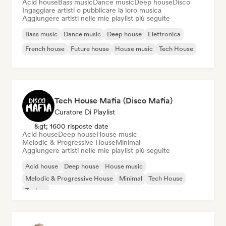
Acid house
Bass music
Dance music
Deep house
Disco
Ingaggiare artisti o pubblicare la loro musica
Aggiungere artisti nelle mie playlist più seguite
Bass music
Dance music
Deep house
Elettronica
French house
Future house
House music
Tech House
Tech House Mafia (Disco Mafia)
Curatore Di Playlist
&gt; 1600 risposte date
Acid house
Deep house
House music
Melodic & Progressive House
Minimal
Aggiungere artisti nelle mie playlist più seguite
Acid house
Deep house
House music
Melodic & Progressive House
Minimal
Tech House
Techno