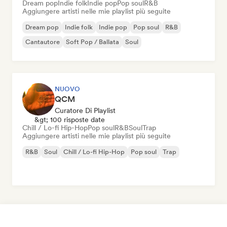
Dream pop
Indie folk
Indie pop
Pop soul
R&B
Aggiungere artisti nelle mie playlist più seguite
Dream pop
Indie folk
Indie pop
Pop soul
R&B
Cantautore
Soft Pop / Ballata
Soul
NUOVO
QCM
Curatore Di Playlist
&gt; 100 risposte date
Chill / Lo-fi Hip-Hop
Pop soul
R&B
Soul
Trap
Aggiungere artisti nelle mie playlist più seguite
R&B
Soul
Chill / Lo-fi Hip-Hop
Pop soul
Trap