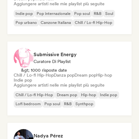
Aggiungere artisti nelle mie playlist più seguite
Indie pop
Pop internazionale
Pop soul
R&B
Soul
Pop urbano
Canzone Italiana
Chill / Lo-fi Hip-Hop
Submissive Energy
Curatore Di Playlist
&gt; 1000 risposte date
Chill / Lo-fi Hip-Hop
Danza pop
Dream pop
Hip-hop
Indie pop
Aggiungere artisti nelle mie playlist più seguite
Chill / Lo-fi Hip-Hop
Dream pop
Hip-hop
Indie pop
Lofi bedroom
Pop soul
R&B
Synthpop
Nadya Pérez