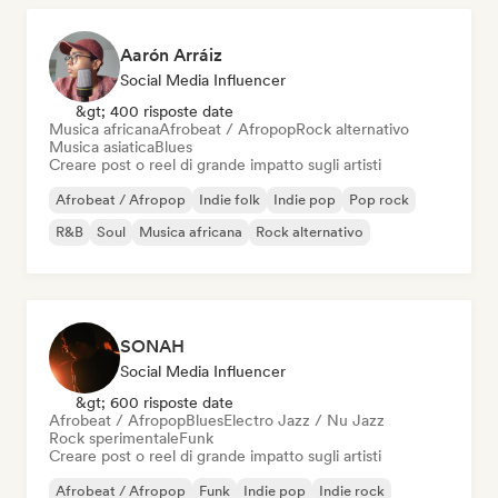
Aarón Arráiz
Social Media Influencer
&gt; 400 risposte date
Musica africana
Afrobeat / Afropop
Rock alternativo
Musica asiatica
Blues
Creare post o reel di grande impatto sugli artisti
Afrobeat / Afropop
Indie folk
Indie pop
Pop rock
R&B
Soul
Musica africana
Rock alternativo
SONAH
Social Media Influencer
&gt; 600 risposte date
Afrobeat / Afropop
Blues
Electro Jazz / Nu Jazz
Rock sperimentale
Funk
Creare post o reel di grande impatto sugli artisti
Afrobeat / Afropop
Funk
Indie pop
Indie rock