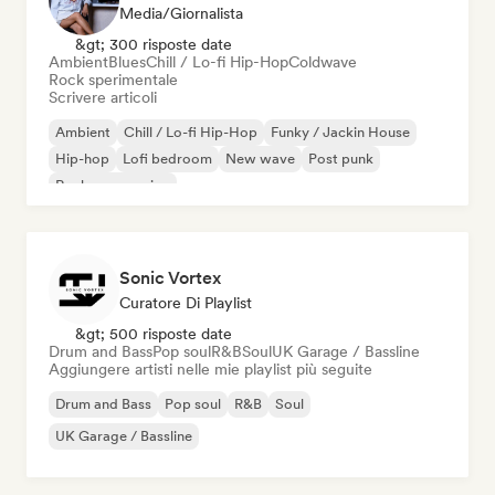
Media/Giornalista
&gt; 300 risposte date
Ambient
Blues
Chill / Lo-fi Hip-Hop
Coldwave
Rock sperimentale
Scrivere articoli
Ambient
Chill / Lo-fi Hip-Hop
Funky / Jackin House
Hip-hop
Lofi bedroom
New wave
Post punk
Rock progressivo
Sonic Vortex
Curatore Di Playlist
&gt; 500 risposte date
Drum and Bass
Pop soul
R&B
Soul
UK Garage / Bassline
Aggiungere artisti nelle mie playlist più seguite
Drum and Bass
Pop soul
R&B
Soul
UK Garage / Bassline