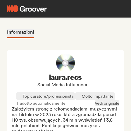
Informazioni
laura.recs
Social Media Influencer
Top curatore/professionista
Molto impattante
Tradotto automaticamente
Vedi originale
Założyłem stronę z rekomendacjami muzycznymi 
na TikToku w 2023 roku, która zgromadziła ponad 
110 tys. obserwujących, 34 mln wyświetleń i 3,8 
mln polubień. Publikuję głównie muzykę z 