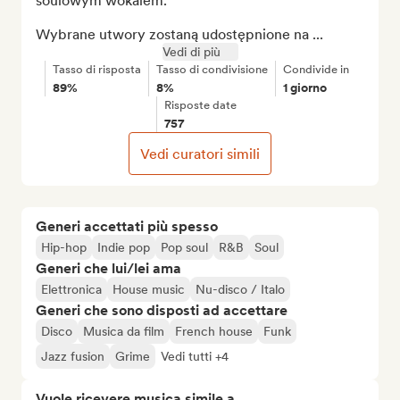
soulowym wokalem.

Wybrane utwory zostaną udostępnione na ...
Vedi di più
Tasso di risposta
Tasso di condivisione
Condivide in
89%
8%
1 giorno
Risposte date
757
Vedi curatori simili
Generi accettati più spesso
Hip-hop
Indie pop
Pop soul
R&B
Soul
Generi che lui/lei ama
Elettronica
House music
Nu-disco / Italo
Generi che sono disposti ad accettare
Disco
Musica da film
French house
Funk
Jazz fusion
Grime
Vedi tutti +4
Vuole ricevere musica simile a...