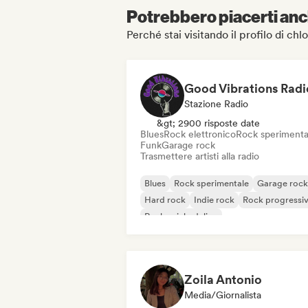
Potrebbero piacerti anch
Perché stai visitando il profilo di ch
Good Vibrations Radi
Stazione Radio
&gt; 2900 risposte date
Blues
Rock elettronico
Rock sperimenta
Funk
Garage rock
Trasmettere artisti alla radio
Blues
Rock sperimentale
Garage rock
Hard rock
Indie rock
Rock progressi
Rock psichedelico
Rock & Roll / Rock classico
Zoila Antonio
Media/Giornalista