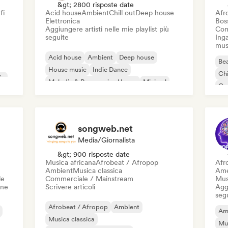
&gt; 2800 risposte date
fi
Acid house
Ambient
Chill out
Deep house
Afr
Elettronica
Bos
Aggiungere artisti nelle mie playlist più
Com
seguite
Inga
mus
Acid house
Ambient
Deep house
Bea
House music
Indie Dance
Chi
ic
Melodic & Progressive House
Minimal
Co
Organic House / Downtempo
Da
songweb.net
Media/Giornalista
&gt; 900 risposte date
Musica africana
Afrobeat / Afropop
Afr
Ambient
Musica classica
Ame
le
Commerciale / Mainstream
Mus
one
Scrivere articoli
Aggi
seg
Afrobeat / Afropop
Ambient
Am
Musica classica
Mu