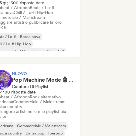
&gt; 1300 risposte date
obeat / Afropop
Beats / Lo-fi
sa nova
Chill / Lo-fi Hip-Hop
merciale / Mainstream
ggiare artisti o pubblicare la loro
ica
ts / Lo-fi
Bossa nova
ll / Lo-fi Hip-Hop
mmerciale / Mainstream
Dancehall
nza pop
Hip-hop
Pop soul
NUOVO
Pop Machine Mode 🤖 AI Music, Indie Pop & Dream Pop
Curatore Di Playlist
< 100 risposte date
obeat / Afropop
Rock alternativo
ricana
Commerciale / Mainstream
ica country
ungere artisti nelle mie playlist più
uite
ericana
Commerciale / Mainstream
sica country
Danza pop
Iperpop