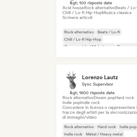
&gt; 100 risposte date
Acid house
Rock alternativo
Beats / Lo-
Chill / Lo-fi Hip-Hop
Musica classica
Scrivere articoli
Rock alternativo
Beats / Lo-fi
Chill / Lo-fi Hip-Hop
Commerciale / Mainstream
Dance mus
Disco
Dream pop
House music
Lorenzo Lautz
Sync Supervisor
&gt; 1600 risposte date
Rock alternativo
Dream pop
Hard rock
Indie pop
Indie rock
Concedere in licenza o rappresentare 
tracce degli artisti per la sincronizzazi
di immagini/video
Rock alternativo
Hard rock
Indie pop
Indie rock
Metal / Heavy metal