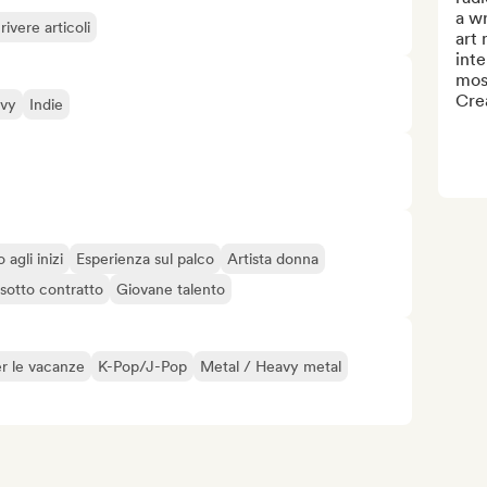
a wr
rivere articoli
art
inte
most
Crea
vy
Indie
 agli inizi
Esperienza sul palco
Artista donna
 sotto contratto
Giovane talento
r le vacanze
K-Pop/J-Pop
Metal / Heavy metal