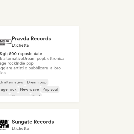
Pravda Records
Etichetta
&gt; 800 risposte date
k alternativo
Dream pop
Elettronica
age rock
Indie pop
ggiare artisti o pubblicare la loro
ica
k alternativo
Dream pop
rage rock
New wave
Pop soul
ggae
Shoegaze
Soul
Sungate Records
Etichetta