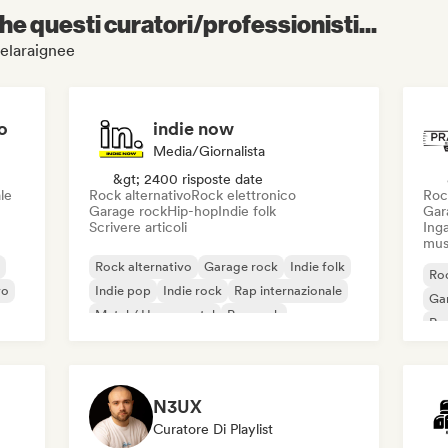
e questi curatori/professionisti...
loelaraignee
o
indie now
Media/Giornalista
&gt; 2400 risposte date
le
Rock alternativo
Rock elettronico
Roc
Garage rock
Hip-hop
Indie folk
Gar
Scrivere articoli
Inga
mus
Rock alternativo
Garage rock
Indie folk
Roc
vo
Indie pop
Indie rock
Rap internazionale
Ga
Metal / Heavy metal
Pop rock
Re
N3UX
Curatore Di Playlist