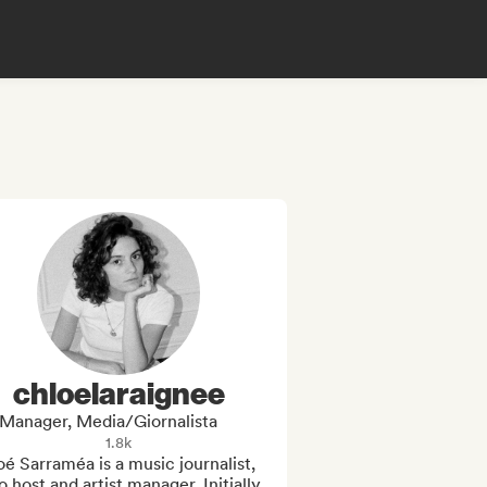
chloelaraignee
Manager, Media/Giornalista
1.8k
é Sarraméa is a music journalist, 
o host and artist manager. Initially 