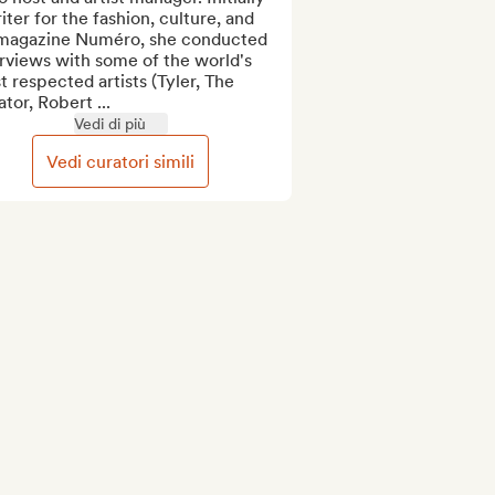
iter for the fashion, culture, and 
 magazine Numéro, she conducted 
rviews with some of the world's 
 respected artists (Tyler, The 
tor, Robert ...
Vedi di più
Vedi curatori simili