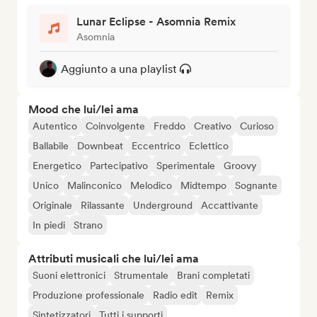
Lunar Eclipse - Asomnia Remix
Asomnia
Aggiunto a una playlist
Mood che lui/lei ama
Autentico
Coinvolgente
Freddo
Creativo
Curioso
Ballabile
Downbeat
Eccentrico
Eclettico
Energetico
Partecipativo
Sperimentale
Groovy
Unico
Malinconico
Melodico
Midtempo
Sognante
Originale
Rilassante
Underground
Accattivante
In piedi
Strano
Attributi musicali che lui/lei ama
Suoni elettronici
Strumentale
Brani completati
Produzione professionale
Radio edit
Remix
Sintetizzatori
Tutti i supporti