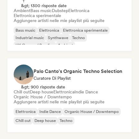
&gt; 1300 risposte date
Ambient
Bass music
Dubstep
Elettronica
Elettronica sperimentale
Aggiungere artisti nelle mie playlist più seguite
Bass music
Elettronica
Elettronica sperimentale
Industrial music
Synthwave
Techno
UK Garage / Bassline
Ambient
Palo Canto's Organic Techno Selection
Curatore Di Playlist
&gt; 900 risposte date
Chill out
Deep house
Elettronica
Indie Dance
Organic House / Downtempo
Aggiungere artisti nelle mie playlist più seguite
Elettronica
Indie Dance
Organic House / Downtempo
Chill out
Deep house
Techno