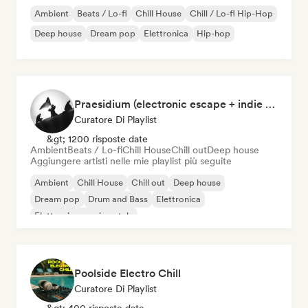
Ambient
Beats / Lo-fi
Chill House
Chill / Lo-fi Hip-Hop
Deep house
Dream pop
Elettronica
Hip-hop
Praesidium (electronic escape + indie electronic + sad songs for doomers)
Curatore Di Playlist
&gt; 1200 risposte date
Ambient
Beats / Lo-fi
Chill House
Chill out
Deep house
Aggiungere artisti nelle mie playlist più seguite
Ambient
Chill House
Chill out
Deep house
Dream pop
Drum and Bass
Elettronica
Elettronica sperimentale
Poolside Electro Chill
Curatore Di Playlist