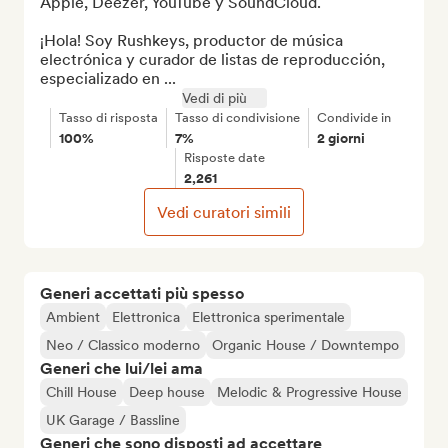
Apple, Deezer, YouTube y SoundCloud.

¡Hola! Soy Rushkeys, productor de música 
electrónica y curador de listas de reproducción, 
especializado en ...
Vedi di più
Tasso di risposta
Tasso di condivisione
Condivide in
100%
7%
2 giorni
Risposte date
2,261
Vedi curatori simili
Generi accettati più spesso
Ambient
Elettronica
Elettronica sperimentale
Neo / Classico moderno
Organic House / Downtempo
Generi che lui/lei ama
Chill House
Deep house
Melodic & Progressive House
UK Garage / Bassline
Generi che sono disposti ad accettare