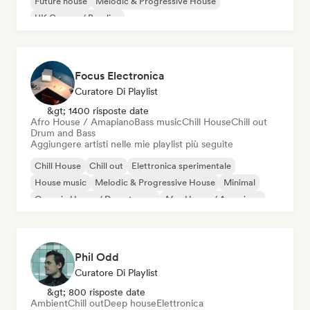
Future house
Melodic & Progressive House
UK Garage / Bassline
Focus Electronica
Curatore Di Playlist
&gt; 1400 risposte date
Afro House / Amapiano
Bass music
Chill House
Chill out
Drum and Bass
Aggiungere artisti nelle mie playlist più seguite
Chill House
Chill out
Elettronica sperimentale
House music
Melodic & Progressive House
Minimal
Organic House / Downtempo
Afro House / Amapiano
Phil Odd
Curatore Di Playlist
&gt; 800 risposte date
Ambient
Chill out
Deep house
Elettronica