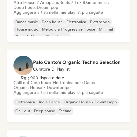
Afro House / Amapiano
Beats / Lo-fi
Dance music
Deep house
Dream pop
Aggiungere artisti nelle mie playlist più seguite
Dance music
Deep house
Elettronica
Elettropop
House music
Melodic & Progressive House
Minimal
Organic House / Downtempo
Palo Canto's Organic Techno Selection
Curatore Di Playlist
&gt; 900 risposte date
Chill out
Deep house
Elettronica
Indie Dance
Organic House / Downtempo
Aggiungere artisti nelle mie playlist più seguite
Elettronica
Indie Dance
Organic House / Downtempo
Chill out
Deep house
Techno