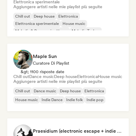
Elettronica sperimentale
Aggiungere artisti nelle mie playlist più seguite
Chill out
Deep house
Elettronica
Elettronica sperimentale
House music
Melodic & Progressive House
Melodic Techno
Organic House / Downtempo
Maple Sun
Curatore Di Playlist
&gt; 1100 risposte date
Chill out
Dance music
Deep house
Elettronica
House music
Aggiungere artisti nelle mie playlist più seguite
Chill out
Dance music
Deep house
Elettronica
House music
Indie Dance
Indie folk
Indie pop
Praesidium (electronic escape + indie electronic + sad songs for doomers)