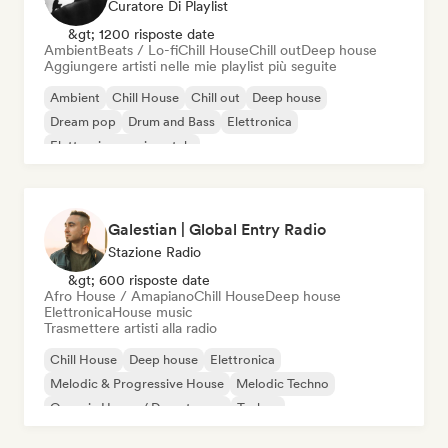
Curatore Di Playlist
&gt; 1200 risposte date
Ambient
Beats / Lo-fi
Chill House
Chill out
Deep house
Aggiungere artisti nelle mie playlist più seguite
Ambient
Chill House
Chill out
Deep house
Dream pop
Drum and Bass
Elettronica
Elettronica sperimentale
Galestian | Global Entry Radio
Stazione Radio
&gt; 600 risposte date
Afro House / Amapiano
Chill House
Deep house
Elettronica
House music
Trasmettere artisti alla radio
Chill House
Deep house
Elettronica
Melodic & Progressive House
Melodic Techno
Organic House / Downtempo
Techno
Afro House / Amapiano