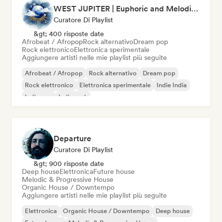
WEST JUPITER | Euphoric and Melodic Techno | The Best Indie | Organic House
Curatore Di Playlist
&gt; 400 risposte date
Afrobeat / Afropop
Rock alternativo
Dream pop
Rock elettronico
Elettronica sperimentale
Aggiungere artisti nelle mie playlist più seguite
Afrobeat / Afropop
Rock alternativo
Dream pop
Rock elettronico
Elettronica sperimentale
Indie India
Indie pop
Indie rock
Departure
Curatore Di Playlist
&gt; 900 risposte date
Deep house
Elettronica
Future house
Melodic & Progressive House
Organic House / Downtempo
Aggiungere artisti nelle mie playlist più seguite
Elettronica
Organic House / Downtempo
Deep house