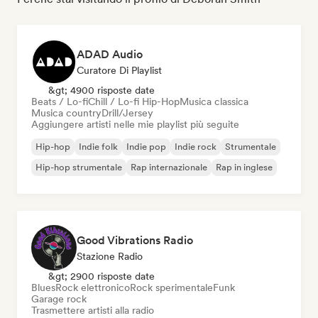
ADAD Audio
Curatore Di Playlist
&gt; 4900 risposte date
Beats / Lo-fi
Chill / Lo-fi Hip-Hop
Musica classica
Musica country
Drill/Jersey
Aggiungere artisti nelle mie playlist più seguite
Hip-hop
Indie folk
Indie pop
Indie rock
Strumentale
Hip-hop strumentale
Rap internazionale
Rap in inglese
Good Vibrations Radio
Stazione Radio
&gt; 2900 risposte date
Blues
Rock elettronico
Rock sperimentale
Funk
Garage rock
Trasmettere artisti alla radio