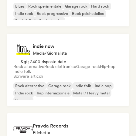
Blues
Rock sperimentale
Garage rock
Hard rock
Indie rock
Rock progressivo
Rock psichedelico
Rock & Roll / Rock classico
indie now
Media/Giornalista
&gt; 2400 risposte date
Rock alternativo
Rock elettronico
Garage rock
Hip-hop
Indie folk
Scrivere articoli
Rock alternativo
Garage rock
Indie folk
Indie pop
Indie rock
Rap internazionale
Metal / Heavy metal
Pop rock
Pravda Records
Etichetta