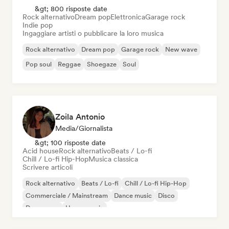
&gt; 800 risposte date
Rock alternativo
Dream pop
Elettronica
Garage rock
Indie pop
Ingaggiare artisti o pubblicare la loro musica
Rock alternativo
Dream pop
Garage rock
New wave
Pop soul
Reggae
Shoegaze
Soul
Zoila Antonio
Media/Giornalista
&gt; 100 risposte date
Acid house
Rock alternativo
Beats / Lo-fi
Chill / Lo-fi Hip-Hop
Musica classica
Scrivere articoli
Rock alternativo
Beats / Lo-fi
Chill / Lo-fi Hip-Hop
Commerciale / Mainstream
Dance music
Disco
Dream pop
House music