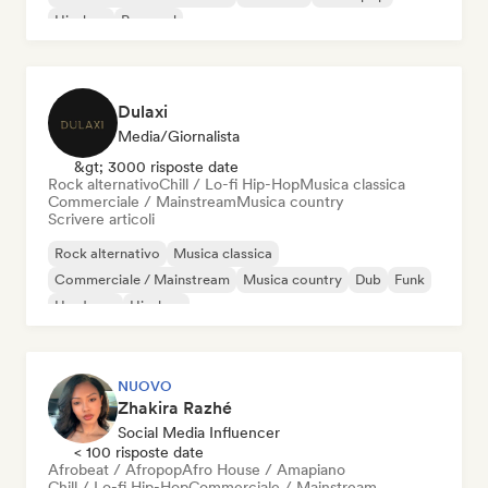
Hip-hop
Pop soul
Dulaxi
Media/Giornalista
&gt; 3000 risposte date
Rock alternativo
Chill / Lo-fi Hip-Hop
Musica classica
Commerciale / Mainstream
Musica country
Scrivere articoli
Rock alternativo
Musica classica
Commerciale / Mainstream
Musica country
Dub
Funk
Hardcore
Hip-hop
NUOVO
Zhakira Razhé
Social Media Influencer
< 100 risposte date
Afrobeat / Afropop
Afro House / Amapiano
Chill / Lo-fi Hip-Hop
Commerciale / Mainstream