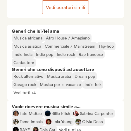
Vedi curatori simili
Generi che lui/lei ama
Musica africana
Afro House / Amapiano
Musica asiatica
Commerciale / Mainstream
Hip-hop
Indie India
Indie pop
Indie rock
Rap francese
Cantautore
Generi che sono disposti ad accettare
Rock alternativo
Musica araba
Dream pop
Garage rock
Musica per le vacanze
Indie folk
Vedi tutti +4
Vuole ricevere musica simile a...
Tate McRae
Billie Eilish
Sabrina Carpenter
Tame Impala
Lola Young
Olivia Dean
RAYE
Doja Cat
Vedi tutti +6