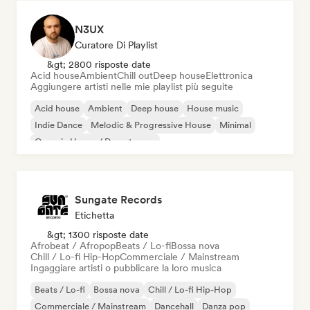
N3UX
Curatore Di Playlist
&gt; 2800 risposte date
Acid house
Ambient
Chill out
Deep house
Elettronica
Aggiungere artisti nelle mie playlist più seguite
Acid house
Ambient
Deep house
House music
Indie Dance
Melodic & Progressive House
Minimal
Organic House / Downtempo
Sungate Records
Etichetta
&gt; 1300 risposte date
Afrobeat / Afropop
Beats / Lo-fi
Bossa nova
Chill / Lo-fi Hip-Hop
Commerciale / Mainstream
Ingaggiare artisti o pubblicare la loro musica
Beats / Lo-fi
Bossa nova
Chill / Lo-fi Hip-Hop
Commerciale / Mainstream
Dancehall
Danza pop