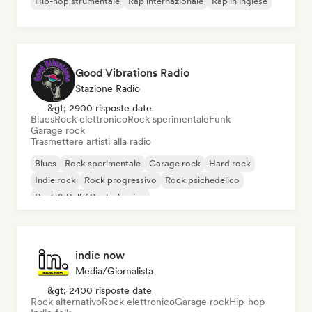
Hip-hop strumentale
Rap internazionale
Rap in inglese
Good Vibrations Radio
Stazione Radio
&gt; 2900 risposte date
Blues
Rock elettronico
Rock sperimentale
Funk
Garage rock
Trasmettere artisti alla radio
Blues
Rock sperimentale
Garage rock
Hard rock
Indie rock
Rock progressivo
Rock psichedelico
Rock & Roll / Rock classico
indie now
Media/Giornalista
&gt; 2400 risposte date
Rock alternativo
Rock elettronico
Garage rock
Hip-hop