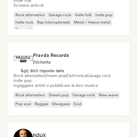
Indie folk
Scrivere articoli
Rock alternativo
Garage rock
Indie folk
Indie pop
Indie rock
Rap internazionale
Metal / Heavy metal
Pop rock
Pravda Records
Etichetta
&gt; 800 risposte date
Rock alternativo
Dream pop
Elettronica
Garage rock
Indie pop
Ingaggiare artisti o pubblicare la loro musica
Rock alternativo
Dream pop
Garage rock
New wave
Pop soul
Reggae
Shoegaze
Soul
N3UX