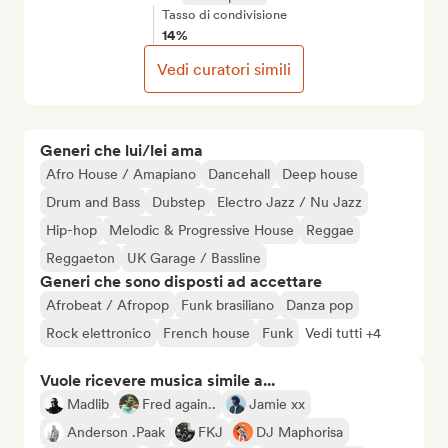
Tasso di condivisione
14%
Vedi curatori simili
Generi che lui/lei ama
Afro House / Amapiano
Dancehall
Deep house
Drum and Bass
Dubstep
Electro Jazz / Nu Jazz
Hip-hop
Melodic & Progressive House
Reggae
Reggaeton
UK Garage / Bassline
Generi che sono disposti ad accettare
Afrobeat / Afropop
Funk brasiliano
Danza pop
Rock elettronico
French house
Funk
Vedi tutti +4
Vuole ricevere musica simile a...
Madlib
Fred again..
Jamie xx
Anderson .Paak
FKJ
DJ Maphorisa