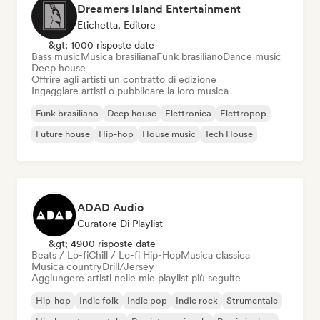
Dreamers Island Entertainment
Etichetta, Editore
&gt; 1000 risposte date
Bass music
Musica brasiliana
Funk brasiliano
Dance music
Deep house
Offrire agli artisti un contratto di edizione
Ingaggiare artisti o pubblicare la loro musica
Funk brasiliano
Deep house
Elettronica
Elettropop
Future house
Hip-hop
House music
Tech House
ADAD Audio
Curatore Di Playlist
&gt; 4900 risposte date
Beats / Lo-fi
Chill / Lo-fi Hip-Hop
Musica classica
Musica country
Drill/Jersey
Aggiungere artisti nelle mie playlist più seguite
Hip-hop
Indie folk
Indie pop
Indie rock
Strumentale