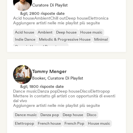
Curatore Di Playlist
&gt; 2800 risposte date
Acid house
Ambient
Chill out
Deep house
Elettronica
Aggiungere artisti nelle mie playlist più seguite
Acid house
Ambient
Deep house
House music
Indie Dance
Melodic & Progressive House
Minimal
Organic House / Downtempo
Tommy Menger
Booker, Curatore Di Playlist
&gt; 1800 risposte date
Dance music
Danza pop
Deep house
Disco
Elettropop
Mettere in contatto gli artisti con opportunità di eventi
dal vivo
Aggiungere artisti nelle mie playlist più seguite
Dance music
Danza pop
Deep house
Disco
Elettropop
French house
French Pop
House music