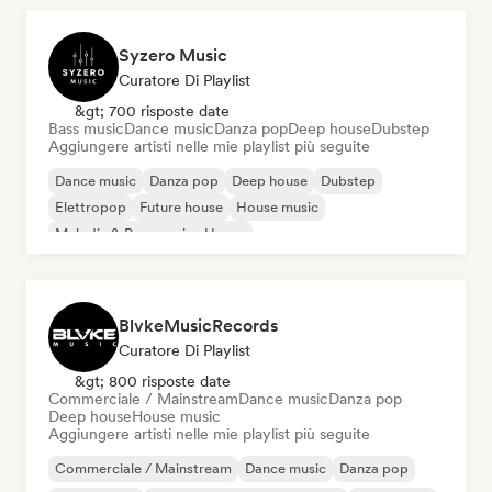
Syzero Music
Curatore Di Playlist
&gt; 700 risposte date
Bass music
Dance music
Danza pop
Deep house
Dubstep
Aggiungere artisti nelle mie playlist più seguite
Dance music
Danza pop
Deep house
Dubstep
Elettropop
Future house
House music
Melodic & Progressive House
BlvkeMusicRecords
Curatore Di Playlist
&gt; 800 risposte date
Commerciale / Mainstream
Dance music
Danza pop
Deep house
House music
Aggiungere artisti nelle mie playlist più seguite
Commerciale / Mainstream
Dance music
Danza pop