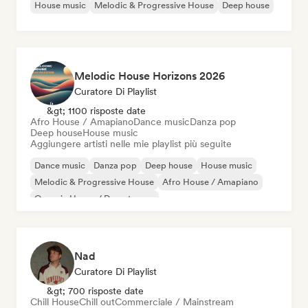
House music
Melodic & Progressive House
Deep house
Melodic House Horizons 2026
Curatore Di Playlist
&gt; 1100 risposte date
Afro House / Amapiano
Dance music
Danza pop
Deep house
House music
Aggiungere artisti nelle mie playlist più seguite
Dance music
Danza pop
Deep house
House music
Melodic & Progressive House
Afro House / Amapiano
Organic House / Downtempo
Nad
Curatore Di Playlist
&gt; 700 risposte date
Chill House
Chill out
Commerciale / Mainstream