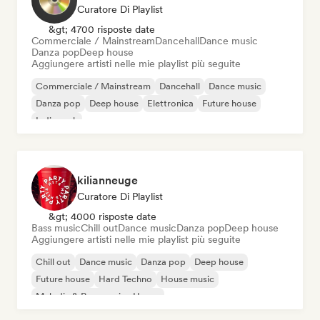
Curatore Di Playlist
&gt; 4700 risposte date
Commerciale / Mainstream
Dancehall
Dance music
Danza pop
Deep house
Aggiungere artisti nelle mie playlist più seguite
Commerciale / Mainstream
Dancehall
Dance music
Danza pop
Deep house
Elettronica
Future house
Indie rock
kilianneuge
Curatore Di Playlist
&gt; 4000 risposte date
Bass music
Chill out
Dance music
Danza pop
Deep house
Aggiungere artisti nelle mie playlist più seguite
Chill out
Dance music
Danza pop
Deep house
Future house
Hard Techno
House music
Melodic & Progressive House