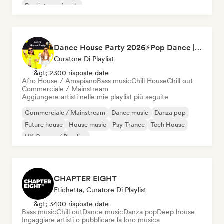
Pop internazionale
Dance House Party 2026⚡️Pop Dance | EDM | Pop EDM | Dance | Electro House | Tech House | Eurodance
Curatore Di Playlist
&gt; 2300 risposte date
Afro House / Amapiano
Bass music
Chill House
Chill out
Commerciale / Mainstream
Aggiungere artisti nelle mie playlist più seguite
Commerciale / Mainstream
Dance music
Danza pop
Future house
House music
Psy-Trance
Tech House
UK Garage / Bassline
CHAPTER EIGHT
Etichetta, Curatore Di Playlist
&gt; 3400 risposte date
Bass music
Chill out
Dance music
Danza pop
Deep house
Ingaggiare artisti o pubblicare la loro musica