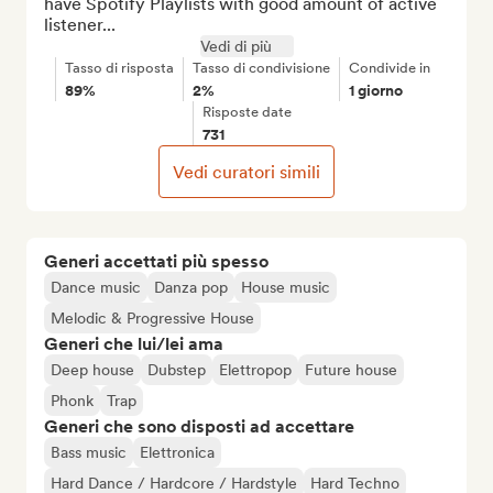
have Spotify Playlists with good amount of active 
listener...
Vedi di più
Tasso di risposta
Tasso di condivisione
Condivide in
89%
2%
1 giorno
Risposte date
731
Vedi curatori simili
Generi accettati più spesso
Dance music
Danza pop
House music
Melodic & Progressive House
Generi che lui/lei ama
Deep house
Dubstep
Elettropop
Future house
Phonk
Trap
Generi che sono disposti ad accettare
Bass music
Elettronica
Hard Dance / Hardcore / Hardstyle
Hard Techno