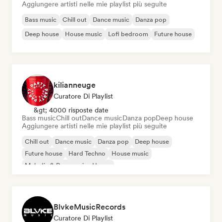
Aggiungere artisti nelle mie playlist più seguite
Bass music
Chill out
Dance music
Danza pop
Deep house
House music
Lofi bedroom
Future house
kilianneuge
Curatore Di Playlist
&gt; 4000 risposte date
Bass music
Chill out
Dance music
Danza pop
Deep house
Aggiungere artisti nelle mie playlist più seguite
Chill out
Dance music
Danza pop
Deep house
Future house
Hard Techno
House music
Melodic & Progressive House
BlvkeMusicRecords
Curatore Di Playlist