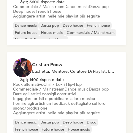
&gt; 3600 risposte date
Commerciale / Mainstream
Dance music
Danza pop
Deep house
French house
Aggiungere artisti nelle mie playlist più seguite
Dance music
Danza pop
Deep house
French house
Future house
House music
Commerciale / Mainstream
Melodic & Progressive House
Cristian Poow
Etichetta, Mentore, Curatore Di Playlist, Esperto Del Suono
&gt; 1400 risposte date
Rock alternativo
Chill / Lo-fi Hip-Hop
Commerciale / Mainstream
Dance music
Danza pop
Dare agli artisti consigli costruttivi
Ingaggiare artisti o pubblicare la loro musica
Fornire agli artisti un feedback dettagliato sul loro
suono/produzione
Aggiungere artisti nelle mie playlist più seguite
Dance music
Danza pop
Deep house
Disco
French house
Future house
House music