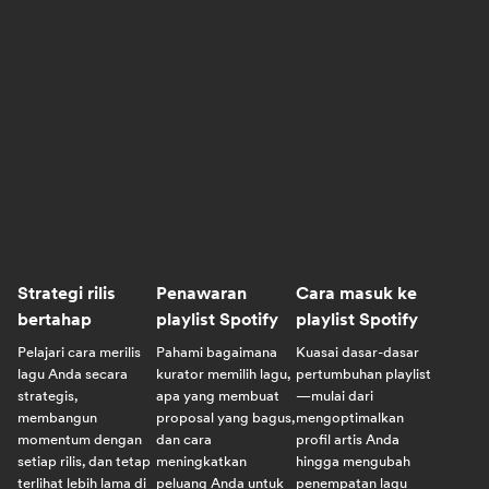
Strategi rilis
Penawaran
Cara masuk ke
bertahap
playlist Spotify
playlist Spotify
Pelajari cara merilis
Pahami bagaimana
Kuasai dasar-dasar
lagu Anda secara
kurator memilih lagu,
pertumbuhan playlist
strategis,
apa yang membuat
—mulai dari
membangun
proposal yang bagus,
mengoptimalkan
momentum dengan
dan cara
profil artis Anda
setiap rilis, dan tetap
meningkatkan
hingga mengubah
terlihat lebih lama di
peluang Anda untuk
penempatan lagu