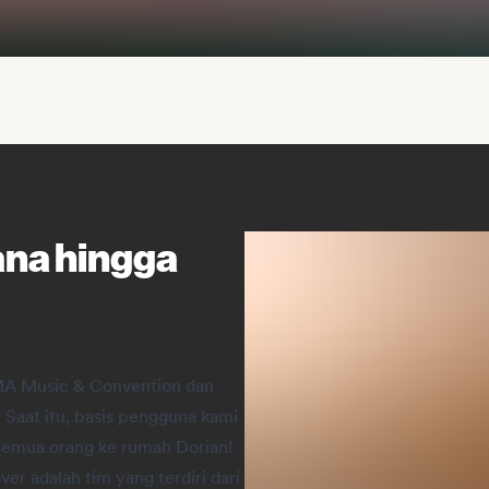
ana hingga
MA Music & Convention dan
Saat itu, basis pengguna kami
semua orang ke rumah Dorian!
ver adalah tim yang terdiri dari