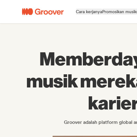
Cara kerjanya
Promosikan musi
Memberdaya
musik merek
karie
Groover adalah platform global 