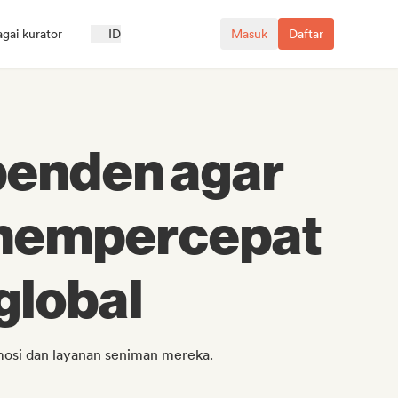
agai kurator
ID
Masuk
Daftar
penden agar
 mempercepat
global
mosi dan layanan seniman mereka.