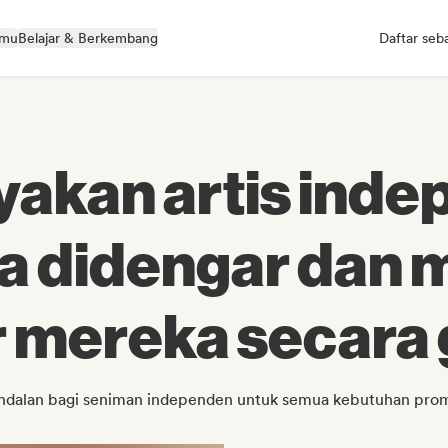
kmu
Belajar & Berkembang
Daftar seb
kan artis inde
a didengar dan
r mereka secara 
andalan bagi seniman independen untuk semua kebutuhan pro