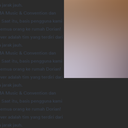
 jarak jauh.
MA Music & Convention dan
Saat itu, basis pengguna kami
semua orang ke rumah Dorian!
ver adalah tim yang terdiri dari
 jarak jauh.
MA Music & Convention dan
Saat itu, basis pengguna kami
semua orang ke rumah Dorian!
ver adalah tim yang terdiri dari
 jarak jauh.
MA Music & Convention dan
Saat itu, basis pengguna kami
semua orang ke rumah Dorian!
ver adalah tim yang terdiri dari
 jarak jauh.