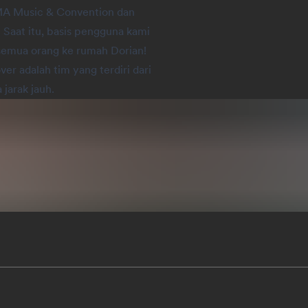
MA Music & Convention dan
Saat itu, basis pengguna kami
semua orang ke rumah Dorian!
ver adalah tim yang terdiri dari
 jarak jauh.