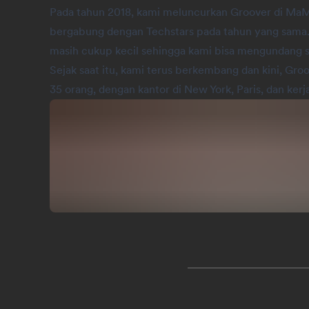
Pada tahun 2018, kami meluncurkan Groover di Ma
bergabung dengan Techstars pada tahun yang sama. 
masih cukup kecil sehingga kami bisa mengundang 
Sejak saat itu, kami terus berkembang dan kini, Groo
35 orang, dengan kantor di New York, Paris, dan kerja