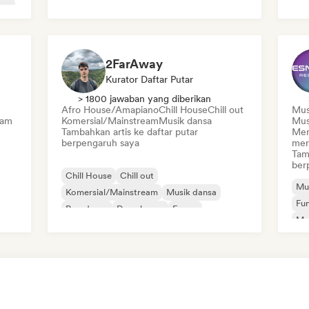
oom
2FarAway
Kurator Daftar Putar
> 1800 jawaban yang diberikan
Afro House/Amapiano
Chill House
Chill out
Mus
eam
Komersial/Mainstream
Musik dansa
Mus
Tambahkan artis ke daftar putar
Men
berpengaruh saya
mer
Tam
ber
Chill House
Chill out
Mu
Komersial/Mainstream
Musik dansa
Fu
Pop dansa
Deep house
E-pop
Mu
Electropop