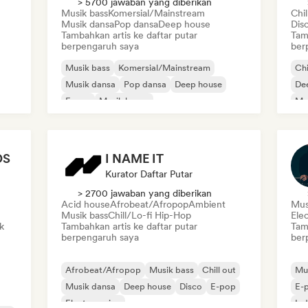
> 5700 jawaban yang diberikan
Musik bass
Komersial/Mainstream
Chil
Musik dansa
Pop dansa
Deep house
Dis
Tambahkan artis ke daftar putar
Tam
berpengaruh saya
ber
Musik bass
Komersial/Mainstream
Chi
Musik dansa
Pop dansa
Deep house
De
E-pop
Musik house
Mu
DS
I NAME IT
Kurator Daftar Putar
> 2700 jawaban yang diberikan
Acid house
Afrobeat/Afropop
Ambient
Mus
Musik bass
Chill/Lo-fi Hip-Hop
Ele
k
Tambahkan artis ke daftar putar
Tam
berpengaruh saya
ber
Afrobeat/Afropop
Musik bass
Chill out
Mu
Musik dansa
Deep house
Disco
E-pop
E-
Electro swing
Ind