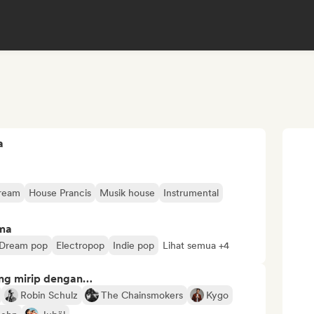
a
tream
House Prancis
Musik house
Instrumental
ima
Dream pop
Electropop
Indie pop
Lihat semua +4
ng mirip dengan…
Robin Schulz
The Chainsmokers
Kygo