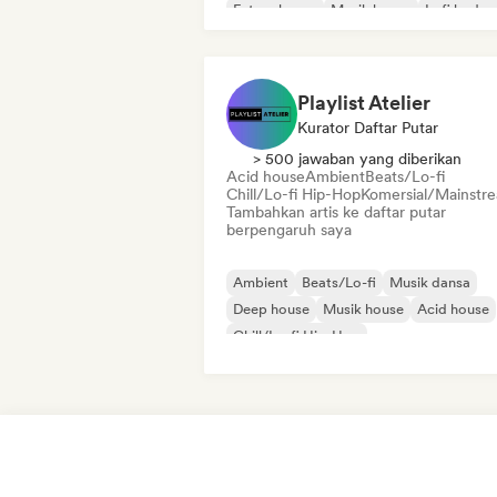
Future house
Musik house
Lofi bedr
Playlist Atelier
Kurator Daftar Putar
> 500 jawaban yang diberikan
Acid house
Ambient
Beats/Lo-fi
Chill/Lo-fi Hip-Hop
Komersial/Mainstr
Tambahkan artis ke daftar putar
berpengaruh saya
Ambient
Beats/Lo-fi
Musik dansa
Deep house
Musik house
Acid house
Chill/Lo-fi Hip-Hop
Komersial/Mainstream