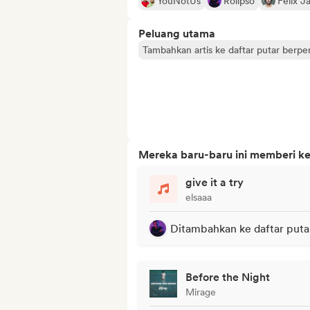
YouNotUs
Rolipso
Felix J
Peluang utama
Tambahkan artis ke daftar putar berp
Mereka baru-baru ini memberi ke
give it a try
elsaaa
Ditambahkan ke daftar puta
Before the Night
Mirage