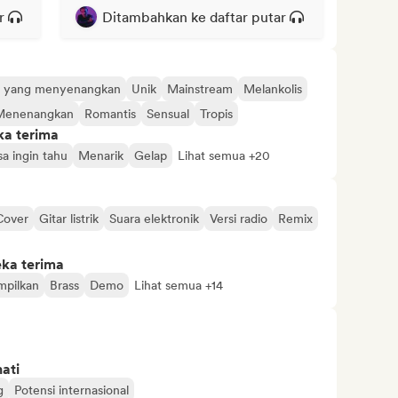
r
Ditambahkan ke daftar putar
a yang menyenangkan
Unik
Mainstream
Melankolis
Menenangkan
Romantis
Sensual
Tropis
ka terima
a ingin tahu
Menarik
Gelap
Lihat semua +20
Cover
Gitar listrik
Suara elektronik
Versi radio
Remix
eka terima
pilkan
Brass
Demo
Lihat semua +14
ati
g
Potensi internasional