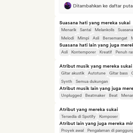
Ditambahkan ke daftar puta
Suasana hati yang mereka sukai
Menarik
Santai
Melankolis
Suasan
Melodi
Mimpi
Asli
Bersemangat
Suasana hati lain yang juga mere
Asli
Kontemporer
Kreatif
Penuh ras
Atribut musik yang mereka sukai
Gitar akustik
Autotune
Gitar bass
Synth
Semua dukungan
Atribut musik lain yang juga mer
Unplugged
Beatmaker
Beat
Menam
Atribut yang mereka sukai
Tersedia di Spotify
Komposer
Atribut lain yang juga mereka min
Proyek awal
Pengalaman di panggun