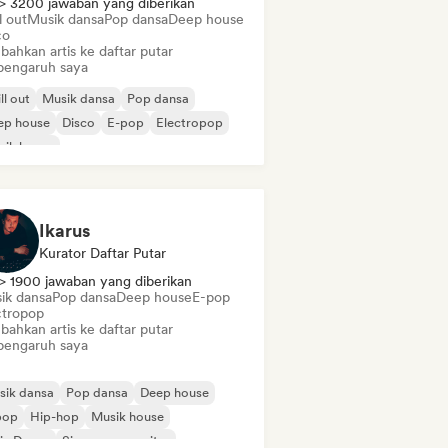
> 3200 jawaban yang diberikan
l out
Musik dansa
Pop dansa
Deep house
co
bahkan artis ke daftar putar
pengaruh saya
ll out
Musik dansa
Pop dansa
ep house
Disco
E-pop
Electropop
sik house
Ikarus
Kurator Daftar Putar
> 1900 jawaban yang diberikan
ik dansa
Pop dansa
Deep house
E-pop
ctropop
bahkan artis ke daftar putar
pengaruh saya
sik dansa
Pop dansa
Deep house
pop
Hip-hop
Musik house
ie Dance
Singer-songwriter