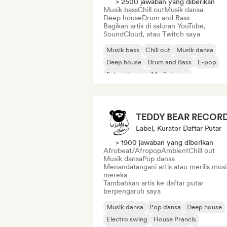
> 2500 jawaban yang diberikan
Musik bass
Chill out
Musik dansa
Deep house
Drum and Bass
Bagikan artis di saluran YouTube,
SoundCloud, atau Twitch saya
Musik bass
Chill out
Musik dansa
Deep house
Drum and Bass
E-pop
Future house
Musik house
TEDDY BEAR RECOR
Label, Kurator Daftar Putar
> 1900 jawaban yang diberikan
Afrobeat/Afropop
Ambient
Chill out
Musik dansa
Pop dansa
Menandatangani artis atau merilis musi
mereka
Tambahkan artis ke daftar putar
berpengaruh saya
Musik dansa
Pop dansa
Deep house
Electro swing
House Prancis