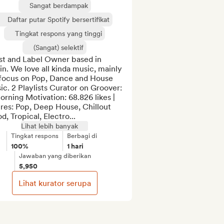
Sangat berdampak
Daftar putar Spotify bersertifikat
Tingkat respons yang tinggi
(Sangat) selektif
st and Label Owner based in 
in. We love all kinda music, mainly 
focus on Pop, Dance and House 
c. 2 Playlists Curator on Groover:

orning Motivation: 68.826 likes | 
res: Pop, Deep House, Chillout 
, Tropical, Electro...
Lihat lebih banyak
Tingkat respons
Berbagi di
100%
1 hari
Jawaban yang diberikan
5,950
Lihat kurator serupa