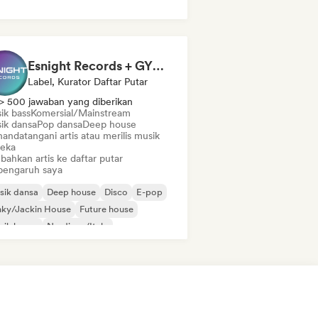
Esnight Records + GYM DISCO HOUSE POP playlist
Label, Kurator Daftar Putar
> 500 jawaban yang diberikan
ik bass
Komersial/Mainstream
ik dansa
Pop dansa
Deep house
andatangani artis atau merilis musik
eka
bahkan artis ke daftar putar
pengaruh saya
sik dansa
Deep house
Disco
E-pop
nky/Jackin House
Future house
sik house
Nu-disco/Italo