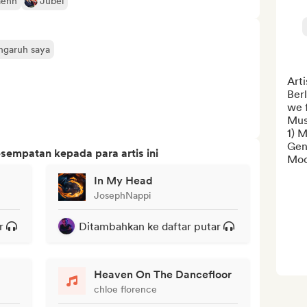
aehn
Jubël
engaruh saya
Arti
Berl
we 
Musi
1) M
Gen
sempatan kepada para artis ini
Mood
In My Head
JosephNappi
r
Ditambahkan ke daftar putar
Heaven On The Dancefloor
chloe florence