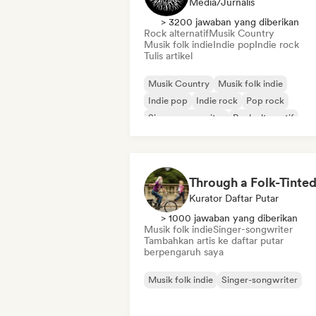
Media/Jurnalis
> 3200 jawaban yang diberikan
Rock alternatif
Musik Country
Musik folk indie
Indie pop
Indie rock
Tulis artikel
Musik Country
Musik folk indie
Indie pop
Indie rock
Pop rock
Singer-songwriter
Rock alternatif
Rock & Roll/Rock Klasik
Kurator Daftar Putar
> 1000 jawaban yang diberikan
Musik folk indie
Singer-songwriter
Tambahkan artis ke daftar putar
berpengaruh saya
Musik folk indie
Singer-songwriter