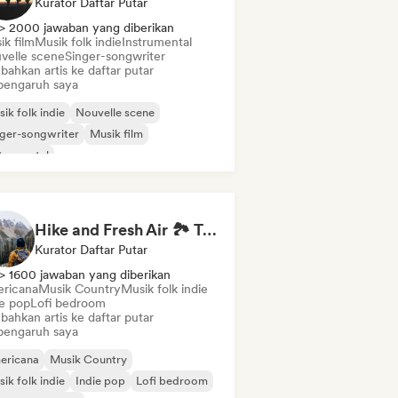
Kurator Daftar Putar
> 2000 jawaban yang diberikan
ik film
Musik folk indie
Instrumental
velle scene
Singer-songwriter
bahkan artis ke daftar putar
pengaruh saya
ik folk indie
Nouvelle scene
ger-songwriter
Musik film
trumental
Hike and Fresh Air 🏞️ Trail-Ready Indie Folk & Acoustic
Kurator Daftar Putar
> 1600 jawaban yang diberikan
ricana
Musik Country
Musik folk indie
ie pop
Lofi bedroom
bahkan artis ke daftar putar
pengaruh saya
ericana
Musik Country
ik folk indie
Indie pop
Lofi bedroom