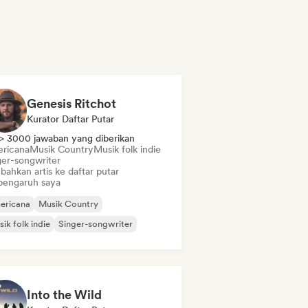
Genesis Ritchot
Kurator Daftar Putar
> 3000 jawaban yang diberikan
ricana
Musik Country
Musik folk indie
ger-songwriter
bahkan artis ke daftar putar
pengaruh saya
ericana
Musik Country
ik folk indie
Singer-songwriter
Into the Wild