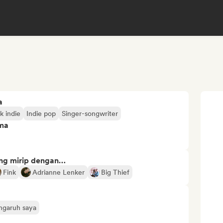
a
k indie
Indie pop
Singer-songwriter
ima
ng mirip dengan…
Fink
Adrianne Lenker
Big Thief
engaruh saya