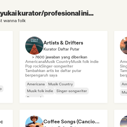
kai kurator/profesional ini...
st wanna folk
Artists & Drifters
Kurator Daftar Putar
> 7600 jawaban yang diberikan
Americana
Musik Country
Musik folk indie
Ame
Pop rock
Singer-songwriter
Sin
Tambahkan artis ke daftar putar
Tam
berpengaruh saya
ber
Americana
Musik Country
Am
p
Musik folk indie
Singer-songwriter
Mus
Pop rock
ic
Coffee Songs (Canciones de café)