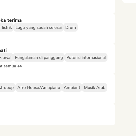
eka terima
 listrik
Lagu yang sudah selesai
Drum
ati
k awal
Pengalaman di panggung
Potensi internasional
at semua +4
Afropop
Afro House/Amapiano
Ambient
Musik Arab