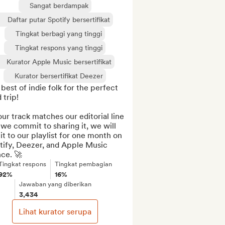
Sangat berdampak
Daftar putar Spotify bersertifikat
Tingkat berbagi yang tinggi
Tingkat respons yang tinggi
Kurator Apple Music bersertifikat
Kurator bersertifikat Deezer
best of indie folk for the perfect 
 trip!

our track matches our editorial line 
we commit to sharing it, we will 
it to our playlist for one month on 
tify, Deezer, and Apple Music 
ce. 🚀
Tingkat respons
Tingkat pembagian
92%
16%
Jawaban yang diberikan
3,434
Lihat kurator serupa