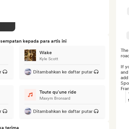
sempatan kepada para artis ini
The 
Wake
road
Kyle Scott
If y
r
Ditambahkan ke daftar putar
and 
add 
Spo
Fran
Toute qu'une ride
Maxym Bronsard
r
Ditambahkan ke daftar putar
ka terima