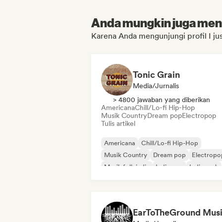
Anda mungkin juga menyu
Karena Anda mengunjungi profil I ju
Tonic Grain
Media/Jurnalis
> 4800 jawaban yang diberikan
Americana
Chill/Lo-fi Hip-Hop
Musik Country
Dream pop
Electropop
Tulis artikel
Americana
Chill/Lo-fi Hip-Hop
Musik Country
Dream pop
Electropo
Musik folk indie
Indie pop
Indie rock
EarToTheGround Mus