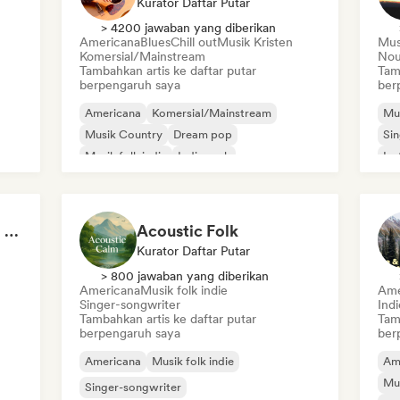
Kurator Daftar Putar
> 4200 jawaban yang diberikan
Americana
Blues
Chill out
Musik Kristen
Mus
Komersial/Mainstream
Nou
Tambahkan artis ke daftar putar
Tam
berpengaruh saya
ber
Americana
Komersial/Mainstream
Mus
Musik Country
Dream pop
Sin
Musik folk indie
Indie rock
Ins
Neo/Klasik Modern
R&B
Through a Folk-Tinted Glass
Acoustic Folk
Kurator Daftar Putar
> 800 jawaban yang diberikan
Americana
Musik folk indie
Ame
Singer-songwriter
Ind
Tambahkan artis ke daftar putar
Tam
berpengaruh saya
ber
Americana
Musik folk indie
Am
Mus
Singer-songwriter