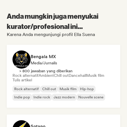
Anda mungkin juga menyukai
kurator/profesional ini...
Karena Anda mengunjungi profil Ella Suena
Bengala MX
Media/Jurnalis
> 800 jawaban yang diberikan
Rock alternatif
Ambient
Chill out
Dancehall
Musik film
Tulis artikel
Rock alternatif
Chill out
Musik film
Hip-hop
Indie pop
Indie rock
Jazz modern
Nouvelle scene
Sotano