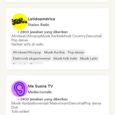
Latidoamérica
Stasiun Radio
> 2800 jawaban yang diberikan
Afrobeat/Afropop
Musik Karibia
Musik Country
Dancehall
Pop dansa
Siarkan artis di radio
Afrobeat/Afropop
Musik Karibia
Pop dansa
Elektronik eksperimental
Musik folk indie
Musik Latin
Pop Latin
Reggae
Me Suena TV
Media/Jurnalis
> 2400 jawaban yang diberikan
Musik Karibia
Komersial/Mainstream
Dancehall
Pop dansa
Dub
Tulis artikel