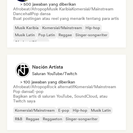
> 500 jawaban yang diberikan
Afrobeat/Afropop
Musik Karibia
Komersial/Mainstream
Dancehall
Pop dansa
Buat postingan atau reel yang menarik tentang para artis
Musik Karibia
Komersial/Mainstream
Hip-hop
Musik Latin
Pop Latin
Reggae
Singer-songwriter
Afrobeat/Afropop
Nación Artista
Saluran YouTube/Twitch
> 100 jawaban yang diberikan
Afrobeat/Afropop
Rock alternatif
Komersial/Mainstream
Pop dansa
E-pop
Bagikan artis di saluran YouTube, SoundCloud, atau
Twitch saya
Komersial/Mainstream
E-pop
Hip-hop
Musik Latin
R&B
Reggae
Reggaeton
Singer-songwriter