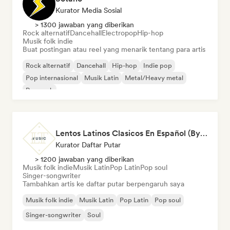
Kurator Media Sosial
> 1300 jawaban yang diberikan
Rock alternatif
Dancehall
Electropop
Hip-hop
Musik folk indie
Buat postingan atau reel yang menarik tentang para artis
Rock alternatif
Dancehall
Hip-hop
Indie pop
Pop internasional
Musik Latin
Metal/Heavy metal
Pop rock
Lentos Latinos Clasicos En Español (By LTMusic)
Kurator Daftar Putar
> 1200 jawaban yang diberikan
Musik folk indie
Musik Latin
Pop Latin
Pop soul
Singer-songwriter
Tambahkan artis ke daftar putar berpengaruh saya
Musik folk indie
Musik Latin
Pop Latin
Pop soul
Singer-songwriter
Soul