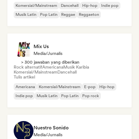
Komersial/Mainstream
Dancehall
Hip-hop
Indie pop
Musik Latin
Pop Latin
Reggae
Reggaeton
Mix Us
Media/Jurnalis
> 300 jawaban yang diberikan
Rock alternatif
Americana
Musik Karibia
Komersial/Mainstream
Dancehall
Tulis artikel
Americana
Komersial/Mainstream
E-pop
Hip-hop
Indie pop
Musik Latin
Pop Latin
Pop rock
Nuestro Sonido
Media/Jurnalis