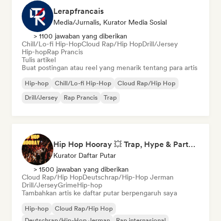
Lerapfrancais
Media/Jurnalis, Kurator Media Sosial
> 1100 jawaban yang diberikan
Chill/Lo-fi Hip-Hop
Cloud Rap/Hip Hop
Drill/Jersey
Hip-hop
Rap Prancis
Tulis artikel
Buat postingan atau reel yang menarik tentang para artis
Hip-hop
Chill/Lo-fi Hip-Hop
Cloud Rap/Hip Hop
Drill/Jersey
Rap Prancis
Trap
Hip Hop Hooray 💥 Trap, Hype & Party Rap Bangers
Kurator Daftar Putar
> 1500 jawaban yang diberikan
Cloud Rap/Hip Hop
Deutschrap/Hip-Hop Jerman
Drill/Jersey
Grime
Hip-hop
Tambahkan artis ke daftar putar berpengaruh saya
Hip-hop
Cloud Rap/Hip Hop
Deutschrap/Hip-Hop Jerman
Rap internasional