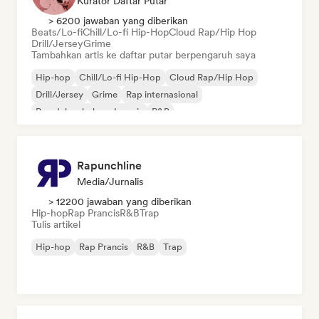
Kurator Daftar Putar
> 6200 jawaban yang diberikan
Beats/Lo-fi
Chill/Lo-fi Hip-Hop
Cloud Rap/Hip Hop
Drill/Jersey
Grime
Tambahkan artis ke daftar putar berpengaruh saya
Hip-hop
Chill/Lo-fi Hip-Hop
Cloud Rap/Hip Hop
Drill/Jersey
Grime
Rap internasional
Rap dalam bahasa Inggris
R&B
Rapunchline
Media/Jurnalis
> 12200 jawaban yang diberikan
Hip-hop
Rap Prancis
R&B
Trap
Tulis artikel
Hip-hop
Rap Prancis
R&B
Trap