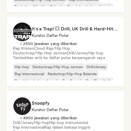
Nederhop/Hip-Hop Belanda
Rap dalam bahasa Inggris
Rap Prancis
Rap/Trap Italia
It's a Trap! 💥 Drill, UK Drill & Hard-Hitting Trap
Kurator Daftar Putar
> 2500 jawaban yang diberikan
Rap Kristen
Cloud Rap/Hip Hop
Deutschrap/Hip-Hop Jerman
Drill/Jersey
Hip-hop
Tambahkan artis ke daftar putar berpengaruh saya
Hip-hop
Deutschrap/Hip-Hop Jerman
Drill/Jersey
Rap internasional
Nederhop/Hip-Hop Belanda
Rap dalam bahasa Inggris
Rap Prancis
Rap/Trap Italia
Snoopfy
Kurator Daftar Putar
> 4900 jawaban yang diberikan
Drill/Jersey
Hip-hop
Hip-hop instrumental
Rap internasional
Rap dalam bahasa Inggris