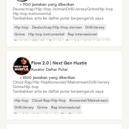
> 1100 jawaban yang diberikan
Deutschrap/Hip-Hop Jerman
Drill/Jersey
Grime
Hip-hop
Hip-hop instrumental
Tambahkan artis ke daftar putar berpengaruh saya
Hip-hop
Deutschrap/Hip-Hop Jerman
Drill/Jersey
Grime
Hip-hop instrumental
Rap internasional
Nederhop/Hip-Hop Belanda
Rap dalam bahasa Inggris
Flow 2.0 | Next Gen Hustle
Kurator Daftar Putar
> 1500 jawaban yang diberikan
Cloud Rap/Hip Hop
Komersial/Mainstream
Drill/Jersey
Grime
Hip-hop
Tambahkan artis ke daftar putar berpengaruh saya
Hip-hop
Cloud Rap/Hip Hop
Komersial/Mainstream
Drill/Jersey
Grime
Rap internasional
Rap dalam bahasa Inggris
Rap Prancis