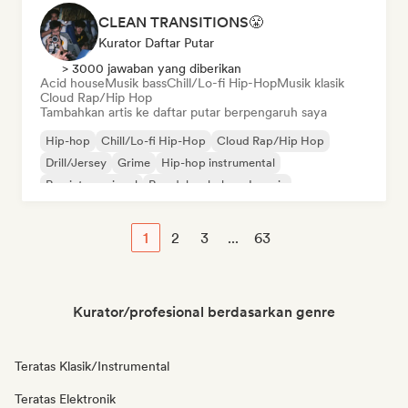
CLEAN TRANSITIONS😤
Kurator Daftar Putar
> 3000 jawaban yang diberikan
Acid house
Musik bass
Chill/Lo-fi Hip-Hop
Musik klasik
Cloud Rap/Hip Hop
Tambahkan artis ke daftar putar berpengaruh saya
Hip-hop
Chill/Lo-fi Hip-Hop
Cloud Rap/Hip Hop
Drill/Jersey
Grime
Hip-hop instrumental
Rap internasional
Rap dalam bahasa Inggris
1
2
3
...
63
Kurator/profesional berdasarkan genre
Teratas Klasik/Instrumental
Teratas Elektronik