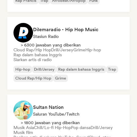
Rap Prancis
Trap
Afrobeat/Afropop
Funk
Dilemaradio - Hip Hop Music
Stasiun Radio
> 6300 jawaban yang diberikan
Cloud Rap/Hip Hop
Drill/Jersey
Grime
Hip-hop
Rap dalam bahasa Inggris
Siarkan artis di radio
Hip-hop
Drill/Jersey
Rap dalam bahasa Inggris
Trap
Cloud Rap/Hip Hop
Grime
Sultan Nation
Saluran YouTube/Twitch
> 1800 jawaban yang diberikan
Musik Asia
Chill/Lo-fi Hip-Hop
Pop dansa
Drill/Jersey
Musik film