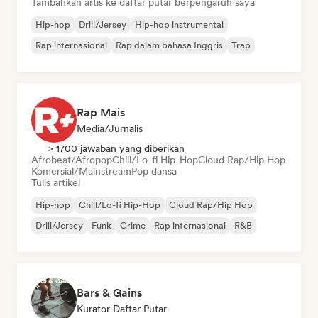
Tambahkan artis ke daftar putar berpengaruh saya
Hip-hop
Drill/Jersey
Hip-hop instrumental
Rap internasional
Rap dalam bahasa Inggris
Trap
Rap Mais
Media/Jurnalis
> 1700 jawaban yang diberikan
Afrobeat/Afropop
Chill/Lo-fi Hip-Hop
Cloud Rap/Hip Hop
Komersial/Mainstream
Pop dansa
Tulis artikel
Hip-hop
Chill/Lo-fi Hip-Hop
Cloud Rap/Hip Hop
Drill/Jersey
Funk
Grime
Rap internasional
R&B
Bars & Gains
Kurator Daftar Putar