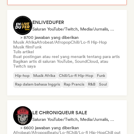
ENLIVEDUFER
Saluran YouTube/Twitch, Media/Jurnalis, Kurator Media Sosial
> 8700 jawaban yang diberikan
Musik Afrika
Afrobeat/Afropop
Chill/Lo-fi Hip-Hop
Musik film
Funk
Tulis artikel
Buat postingan atau reel yang menarik tentang para artis
Bagikan artis di saluran YouTube, SoundCloud, atau
Twitch saya
Hip-hop
Musik Afrika
Chill/Lo-fi Hip-Hop
Funk
Rap dalam bahasa Inggris
Rap Prancis
R&B
Soul
LE CHRONIQUEUR SALE
Saluran YouTube/Twitch, Media/Jurnalis, Kurator Media Sosial
> 6600 jawaban yang diberikan
Afrobeat/Afropop
Beats/Lo-fi
Chill/Lo-fi Hip-Hop
Chill out