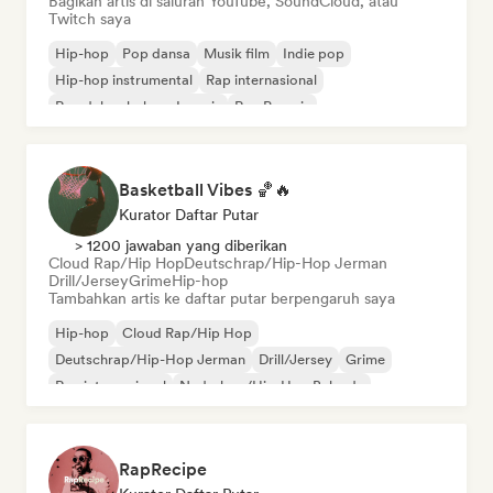
Bagikan artis di saluran YouTube, SoundCloud, atau
Twitch saya
Hip-hop
Pop dansa
Musik film
Indie pop
Hip-hop instrumental
Rap internasional
Rap dalam bahasa Inggris
Rap Prancis
Basketball Vibes 🏀🔥
Kurator Daftar Putar
> 1200 jawaban yang diberikan
Cloud Rap/Hip Hop
Deutschrap/Hip-Hop Jerman
Drill/Jersey
Grime
Hip-hop
Tambahkan artis ke daftar putar berpengaruh saya
Hip-hop
Cloud Rap/Hip Hop
Deutschrap/Hip-Hop Jerman
Drill/Jersey
Grime
Rap internasional
Nederhop/Hip-Hop Belanda
Rap dalam bahasa Inggris
RapRecipe