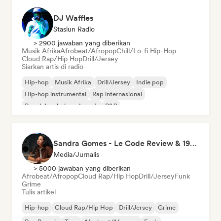
DJ Waffles
Stasiun Radio
> 2900 jawaban yang diberikan
Musik Afrika
Afrobeat/Afropop
Chill/Lo-fi Hip-Hop
Cloud Rap/Hip Hop
Drill/Jersey
Siarkan artis di radio
Hip-hop
Musik Afrika
Drill/Jersey
Indie pop
Hip-hop instrumental
Rap internasional
Rap dalam bahasa Inggris
R&B
Sandra Gomes - Le Code Review & 1993initiales
Media/Jurnalis
> 5000 jawaban yang diberikan
Afrobeat/Afropop
Cloud Rap/Hip Hop
Drill/Jersey
Funk
Grime
Tulis artikel
Hip-hop
Cloud Rap/Hip Hop
Drill/Jersey
Grime