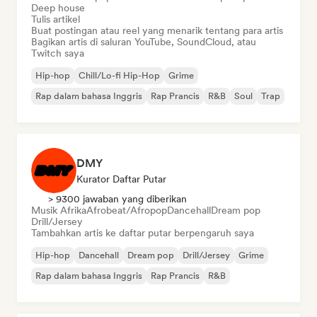
Deep house
Tulis artikel
Buat postingan atau reel yang menarik tentang para artis
Bagikan artis di saluran YouTube, SoundCloud, atau
Twitch saya
Hip-hop
Chill/Lo-fi Hip-Hop
Grime
Rap dalam bahasa Inggris
Rap Prancis
R&B
Soul
Trap
DMY
Kurator Daftar Putar
> 9300 jawaban yang diberikan
Musik Afrika
Afrobeat/Afropop
Dancehall
Dream pop
Drill/Jersey
Tambahkan artis ke daftar putar berpengaruh saya
Hip-hop
Dancehall
Dream pop
Drill/Jersey
Grime
Rap dalam bahasa Inggris
Rap Prancis
R&B