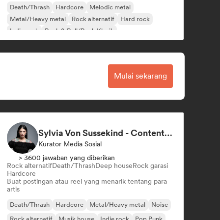
Death/Thrash
Hardcore
Melodic metal
Metal/Heavy metal
Rock alternatif
Hard rock
Indie rock
Rock & Roll/Rock Klasik
Mulai sekarang
Sylvia Von Sussekind - Content Creator
Kurator Media Sosial
> 3600 jawaban yang diberikan
Rock alternatif
Death/Thrash
Deep house
Rock garasi
Hardcore
Buat postingan atau reel yang menarik tentang para
artis
Death/Thrash
Hardcore
Metal/Heavy metal
Noise
Rock alternatif
Musik house
Indie rock
Pop Punk