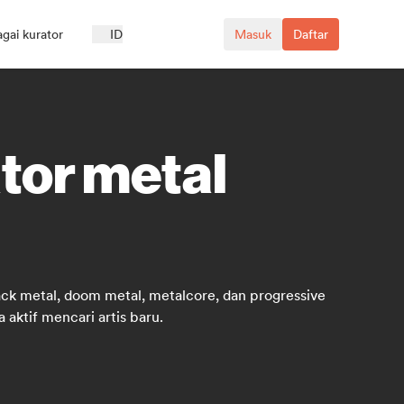
agai kurator
ID
Masuk
Daftar
tor metal
ack metal, doom metal, metalcore, dan progressive
 aktif mencari artis baru.