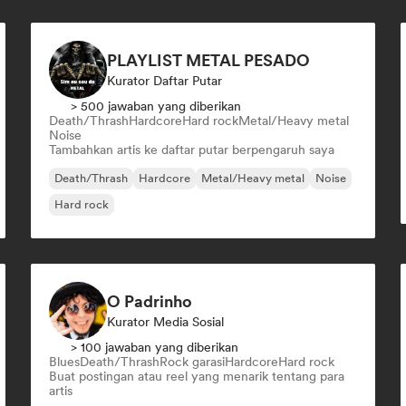
PLAYLIST METAL PESADO
Kurator Daftar Putar
> 500 jawaban yang diberikan
Death/Thrash
Hardcore
Hard rock
Metal/Heavy metal
Noise
Tambahkan artis ke daftar putar berpengaruh saya
Death/Thrash
Hardcore
Metal/Heavy metal
Noise
Hard rock
O Padrinho
Kurator Media Sosial
> 100 jawaban yang diberikan
Blues
Death/Thrash
Rock garasi
Hardcore
Hard rock
Buat postingan atau reel yang menarik tentang para
artis