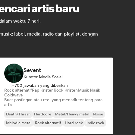
ncari artis baru
dalam waktu 7 hari.
ik: label, media, radio dan playlist, dengan
Sevent
Kurator Media Sosial
> 700 jawaban yang diberikan
Rock alternatif
Rap Kristen
Rock Kristen
Musik klasik
Coldwave
Buat postingan atau reel yang menarik tentang para
artis
Death/Thrash
Hardcore
Metal/Heavy metal
Noise
Melodic metal
Rock alternatif
Hard rock
Indie rock