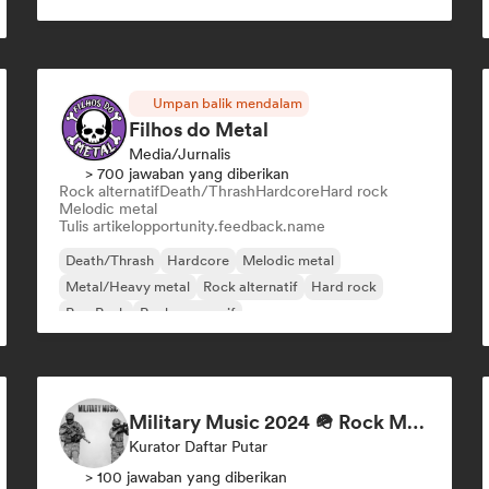
Umpan balik mendalam
Filhos do Metal
Media/Jurnalis
> 700 jawaban yang diberikan
Rock alternatif
Death/Thrash
Hardcore
Hard rock
Melodic metal
Tulis artikel
opportunity.feedback.name
Death/Thrash
Hardcore
Melodic metal
Metal/Heavy metal
Rock alternatif
Hard rock
Pop Punk
Rock progresif
Military Music 2024 🪖 Rock Motivation
Kurator Daftar Putar
> 100 jawaban yang diberikan