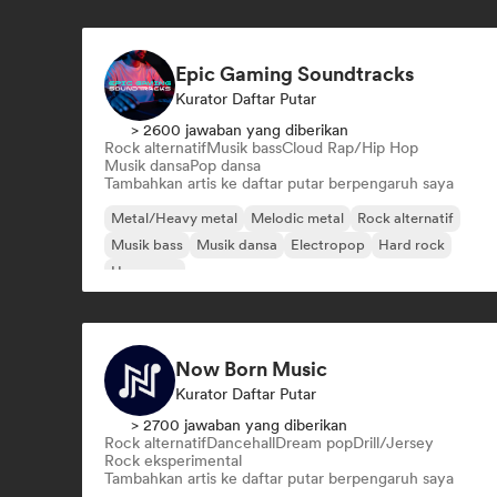
Epic Gaming Soundtracks
Kurator Daftar Putar
> 2600 jawaban yang diberikan
Rock alternatif
Musik bass
Cloud Rap/Hip Hop
Musik dansa
Pop dansa
Tambahkan artis ke daftar putar berpengaruh saya
Metal/Heavy metal
Melodic metal
Rock alternatif
Musik bass
Musik dansa
Electropop
Hard rock
Hyperpop
Now Born Music
Kurator Daftar Putar
> 2700 jawaban yang diberikan
Rock alternatif
Dancehall
Dream pop
Drill/Jersey
Rock eksperimental
Tambahkan artis ke daftar putar berpengaruh saya