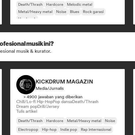
Death/Thrash
Hardcore
Melodic metal
Metal/Heavy metal
Noise
Blues
Rock garasi
Hard rock
ofesional musik ini?
esional musik & kurator.
KICKDRUM MAGAZIN
Media/Jurnalis
> 4900 jawaban yang diberikan
Chill/Lo-fi Hip-Hop
Pop dansa
Death/Thrash
Dream pop
Drill/Jersey
Tulis artikel
Death/Thrash
Hardcore
Metal/Heavy metal
Noise
Electropop
Hip-hop
Indie pop
Rap internasional