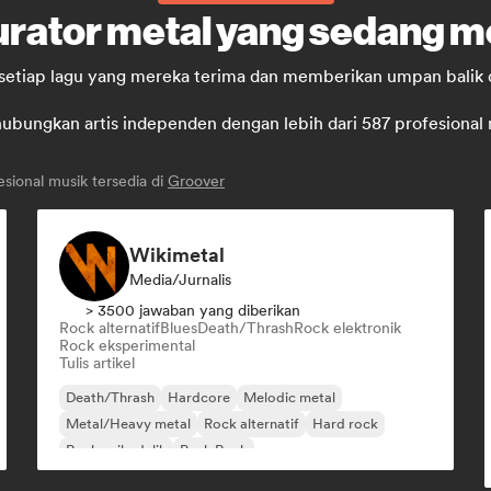
urator metal yang sedang me
 setiap lagu yang mereka terima dan memberikan umpan balik 
ungkan artis independen dengan lebih dari 587 profesional mus
sional musik tersedia di
Groover
Wikimetal
Media/Jurnalis
> 3500 jawaban yang diberikan
Rock alternatif
Blues
Death/Thrash
Rock elektronik
Rock eksperimental
Tulis artikel
Death/Thrash
Hardcore
Melodic metal
Metal/Heavy metal
Rock alternatif
Hard rock
Rock psikedelik
Punk Rock