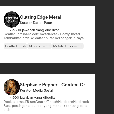
Cutting Edge Metal
Kurator Daftar Putar
> 3600 jawaban yang diberikan
Death/Thrash
Melodic metal
Metal/Heavy metal
Tambahkan artis ke daftar putar berpengaruh saya
Death/Thrash
Melodic metal
Metal/Heavy metal
Stephanie Pepper - Content Creator
Kurator Media Sosial
> 900 jawaban yang diberikan
Rock alternatif
Blues
Death/Thrash
Hardcore
Hard rock
Buat postingan atau reel yang menarik tentang para
artis