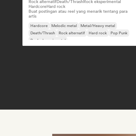
Rock alternatif
Death/Thrash
Rock eksperimental
Hardcore
Hard rock
Buat postingan atau reel yang menarik tentang para
artis
Hardcore
Melodic metal
Metal/Heavy metal
Death/Thrash
Rock alternatif
Hard rock
Pop Punk
Rock eksperimental