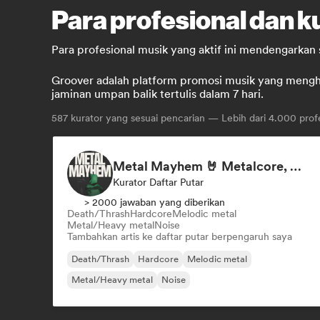
Para profesional dan k
Para profesional musik yang aktif ini mendengarkan
Groover adalah platform promosi musik yang menghub
jaminan umpan balik tertulis dalam 7 hari.
587
kurator yang sesuai pencarian — Lebih dari 4.000 profe
Metal Mayhem 🤘 Metalcore, Deathcore & Progressive Metal
Kurator Daftar Putar
> 2000 jawaban yang diberikan
Death/Thrash
Hardcore
Melodic metal
Metal/Heavy metal
Noise
Tambahkan artis ke daftar putar berpengaruh saya
Death/Thrash
Hardcore
Melodic metal
Metal/Heavy metal
Noise