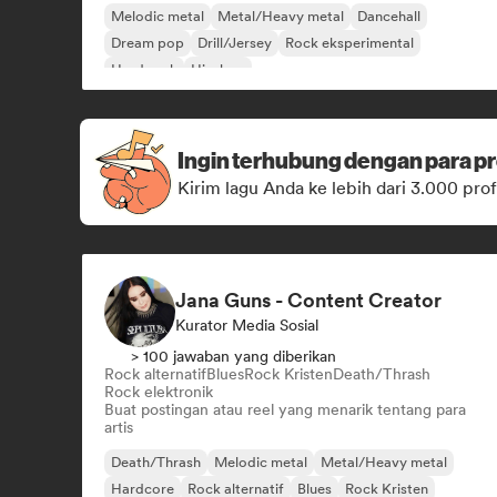
Melodic metal
Metal/Heavy metal
Dancehall
Dream pop
Drill/Jersey
Rock eksperimental
Hard rock
Hip-hop
Ingin terhubung dengan para pr
Kirim lagu Anda ke lebih dari 3.000 prof
Jana Guns - Content Creator
Kurator Media Sosial
> 100 jawaban yang diberikan
Rock alternatif
Blues
Rock Kristen
Death/Thrash
Rock elektronik
Buat postingan atau reel yang menarik tentang para
artis
Death/Thrash
Melodic metal
Metal/Heavy metal
Hardcore
Rock alternatif
Blues
Rock Kristen