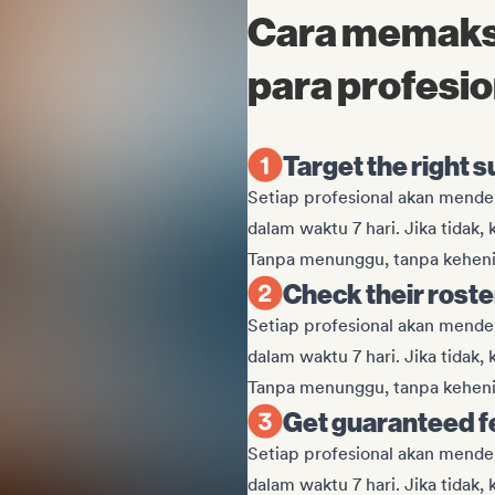
Cara memaksi
para profesio
Target the right 
Setiap profesional akan mend
dalam waktu 7 hari. Jika tidak,
Tanpa menunggu, tanpa keheni
Check their roste
Setiap profesional akan mend
dalam waktu 7 hari. Jika tidak,
Tanpa menunggu, tanpa keheni
Get guaranteed 
Setiap profesional akan mend
dalam waktu 7 hari. Jika tidak,