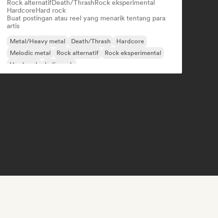
Rock alternatif
Death/Thrash
Rock eksperimental
Hardcore
Hard rock
Buat postingan atau reel yang menarik tentang para
artis
Metal/Heavy metal
Death/Thrash
Hardcore
Melodic metal
Rock alternatif
Rock eksperimental
Hard rock
Indie rock