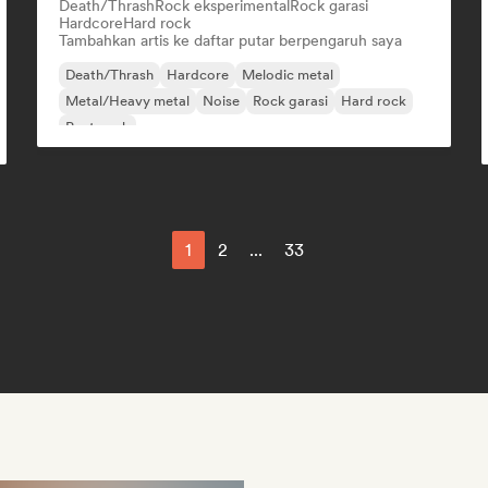
Death/Thrash
Rock eksperimental
Rock garasi
Hardcore
Hard rock
Tambahkan artis ke daftar putar berpengaruh saya
Death/Thrash
Hardcore
Melodic metal
Metal/Heavy metal
Noise
Rock garasi
Hard rock
Post-rock
1
2
...
33