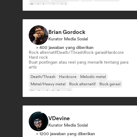
Rock eksperimental
Brian Gordock
Kurator Media Sosial
> 400 jawaban yang diberikan
Rock alternatif
Death/Thrash
Rock garasi
Hardcore
Hard rock
Buat postingan atau reel yang menarik tentang para
artis
Death/Thrash
Hardcore
Melodic metal
Metal/Heavy metal
Rock alternatif
Rock garasi
Hard rock
Indie rock
VDevine
Kurator Media Sosial
> 1200 jawaban yang diberikan