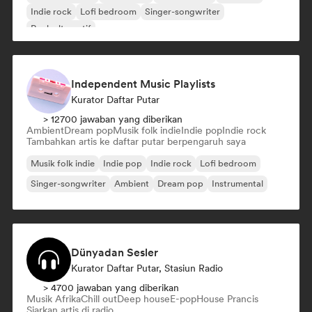
Indie rock
Lofi bedroom
Singer-songwriter
Rock alternatif
Independent Music Playlists
Kurator Daftar Putar
> 12700 jawaban yang diberikan
Ambient
Dream pop
Musik folk indie
Indie pop
Indie rock
Tambahkan artis ke daftar putar berpengaruh saya
Musik folk indie
Indie pop
Indie rock
Lofi bedroom
Singer-songwriter
Ambient
Dream pop
Instrumental
Dünyadan Sesler
Kurator Daftar Putar, Stasiun Radio
> 4700 jawaban yang diberikan
Musik Afrika
Chill out
Deep house
E-pop
House Prancis
Siarkan artis di radio