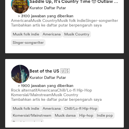
Saddle Up, It's Country Time 🤠 Outlaw Country, Americana & Country Rock
Kurator Daftar Putar
> 3100 jawaban yang diberikan
Americana
Musik Country
Musik folk indie
Singer-songwriter
Tambahkan artis ke daftar putar berpengaruh saya
Musik folk indie
Americana
Musik Country
Singer-songwriter
Best of the US 🇺🇸
Kurator Daftar Putar
> 1900 jawaban yang diberikan
Rock alternatif
Americana
Chill/Lo-fi Hip-Hop
Komersial/Mainstream
Musik Country
Tambahkan artis ke daftar putar berpengaruh saya
Musik folk indie
Americana
Chill/Lo-fi Hip-Hop
Komersial/Mainstream
Musik dansa
Hip-hop
Indie pop
Pop internasional