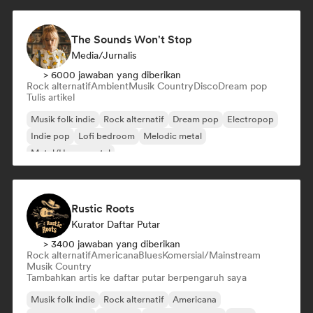
The Sounds Won't Stop
Media/Jurnalis
> 6000 jawaban yang diberikan
Rock alternatif
Ambient
Musik Country
Disco
Dream pop
Tulis artikel
Musik folk indie
Rock alternatif
Dream pop
Electropop
Indie pop
Lofi bedroom
Melodic metal
Metal/Heavy metal
Rustic Roots
Kurator Daftar Putar
> 3400 jawaban yang diberikan
Rock alternatif
Americana
Blues
Komersial/Mainstream
Musik Country
Tambahkan artis ke daftar putar berpengaruh saya
Musik folk indie
Rock alternatif
Americana