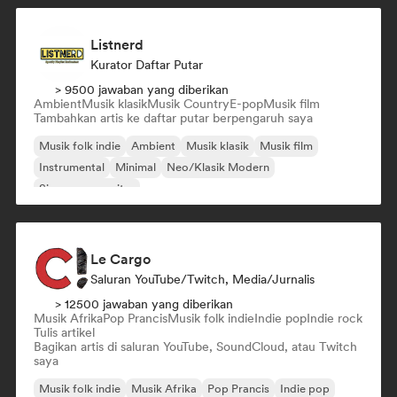
Listnerd
Kurator Daftar Putar
> 9500 jawaban yang diberikan
Ambient
Musik klasik
Musik Country
E-pop
Musik film
Tambahkan artis ke daftar putar berpengaruh saya
Musik folk indie
Ambient
Musik klasik
Musik film
Instrumental
Minimal
Neo/Klasik Modern
Singer-songwriter
Le Cargo
Saluran YouTube/Twitch, Media/Jurnalis
> 12500 jawaban yang diberikan
Musik Afrika
Pop Prancis
Musik folk indie
Indie pop
Indie rock
Tulis artikel
Bagikan artis di saluran YouTube, SoundCloud, atau Twitch
saya
Musik folk indie
Musik Afrika
Pop Prancis
Indie pop