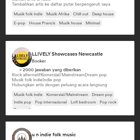
Tambahkan artis ke daftar putar berpengaruh saya
Musik folk indie
Musik Afrika
Chill out
Deep house
E-pop
House Prancis
Musik house
Minimal
LLIVELY Showcases Newcastle
Booker
> 2000 jawaban yang diberikan
Rock alternatif
Komersial/Mainstream
Dream pop
Musik folk indie
Indie pop
Hubungkan artis dengan peluang acara langsung
Musik folk indie
Komersial/Mainstream
Dream pop
Indie pop
Pop internasional
Lofi bedroom
Pop rock
Pop soul
u n indie folk music