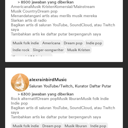
> 8500 jawaban yang diberikan
Americana
Musik Kristen
Komersial/Mainstream
Musik Country
Dream pop
Menandatangani artis atau merilis musik mereka
Siarkan artis di radio
Bagikan artis di saluran YouTube, SoundCloud, atau Twitch
saya
Tambahkan artis ke daftar putar berpengaruh saya
Musik folk indie
Americana
Dream pop
Indie pop
Indie rock
Singer-songwriter
Musik Kristen
Komersial/Mainstream
alexrainbirdMusic
Saluran YouTube/Twitch, Kurator Daftar Putar
> 6300 jawaban yang diberikan
Rock alternatif
Dream pop
Musik liburan
Musik folk indie
Indie pop
Bagikan artis di saluran YouTube, SoundCloud, atau Twitch
saya
Tambahkan artis ke daftar putar berpengaruh saya
Musik folk indie
Dream pop
Musik liburan
Indie pop