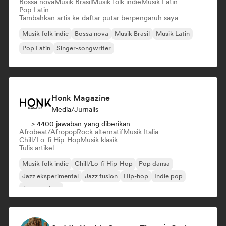
Bossa nova
Musik Brasil
Musik folk indie
Musik Latin
Pop Latin
Tambahkan artis ke daftar putar berpengaruh saya
Musik folk indie
Bossa nova
Musik Brasil
Musik Latin
Pop Latin
Singer-songwriter
Honk Magazine
Media/Jurnalis
> 4400 jawaban yang diberikan
Afrobeat/Afropop
Rock alternatif
Musik Italia
Chill/Lo-fi Hip-Hop
Musik klasik
Tulis artikel
Musik folk indie
Chill/Lo-fi Hip-Hop
Pop dansa
Jazz eksperimental
Jazz fusion
Hip-hop
Indie pop
Jazz modern