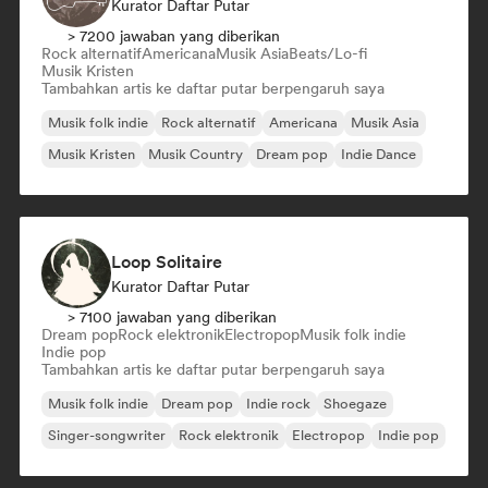
Kurator Daftar Putar
> 7200 jawaban yang diberikan
Rock alternatif
Americana
Musik Asia
Beats/Lo-fi
Musik Kristen
Tambahkan artis ke daftar putar berpengaruh saya
Musik folk indie
Rock alternatif
Americana
Musik Asia
Musik Kristen
Musik Country
Dream pop
Indie Dance
Loop Solitaire
Kurator Daftar Putar
> 7100 jawaban yang diberikan
Dream pop
Rock elektronik
Electropop
Musik folk indie
Indie pop
Tambahkan artis ke daftar putar berpengaruh saya
Musik folk indie
Dream pop
Indie rock
Shoegaze
Singer-songwriter
Rock elektronik
Electropop
Indie pop