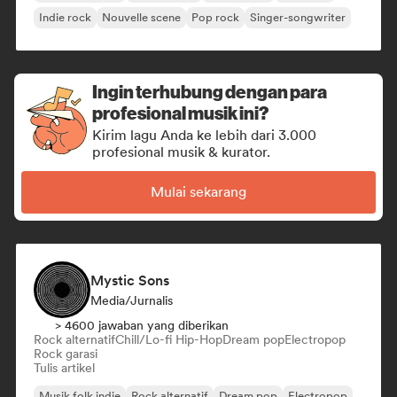
Indie rock
Nouvelle scene
Pop rock
Singer-songwriter
Ingin terhubung dengan para
profesional musik ini?
Kirim lagu Anda ke lebih dari 3.000
profesional musik & kurator.
Mulai sekarang
Mystic Sons
Media/Jurnalis
> 4600 jawaban yang diberikan
Rock alternatif
Chill/Lo-fi Hip-Hop
Dream pop
Electropop
Rock garasi
Tulis artikel
Musik folk indie
Rock alternatif
Dream pop
Electropop