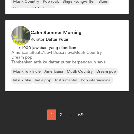
Musik Country
Pop rock
Singer-songwriter
Blues
Komersial/Mainstream
Calm Summer Morning
Kurator Daftar Putar
> 1900 jawaban yang diberikan
Americana
Beats/Lo-fi
Bossa nova
Musik Country
Dream pop
Tambahkan artis ke daftar putar berpengaruh saya
Musik folk indie
Americana
Musik Country
Dream pop
Musik film
Indie pop
Instrumental
Pop internasional
1
2
...
59