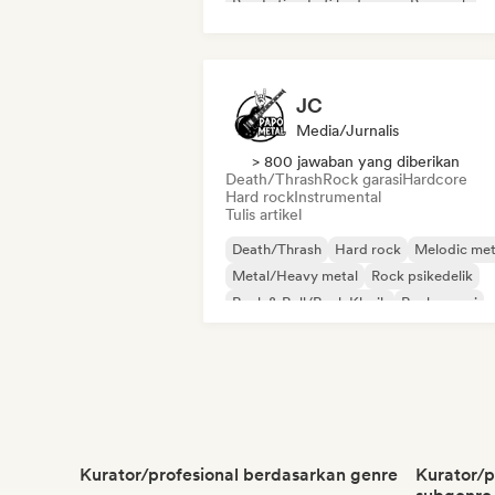
Pop Latin
Lofi bedroom
Pop rock
JC
Media/Jurnalis
> 800 jawaban yang diberikan
Death/Thrash
Rock garasi
Hardcore
Hard rock
Instrumental
Tulis artikel
Death/Thrash
Hard rock
Melodic met
Metal/Heavy metal
Rock psikedelik
Rock & Roll/Rock Klasik
Rock garasi
Hardcore
Kurator/profesional berdasarkan genre
Kurator/p