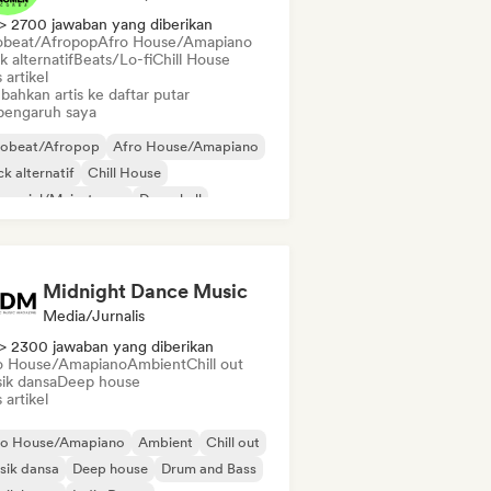
> 2700 jawaban yang diberikan
obeat/Afropop
Afro House/Amapiano
 alternatif
Beats/Lo-fi
Chill House
s artikel
bahkan artis ke daftar putar
pengaruh saya
robeat/Afropop
Afro House/Amapiano
k alternatif
Chill House
mersial/Mainstream
Dancehall
ll/Jersey
Hip-hop
Midnight Dance Music
Media/Jurnalis
> 2300 jawaban yang diberikan
o House/Amapiano
Ambient
Chill out
ik dansa
Deep house
s artikel
ro House/Amapiano
Ambient
Chill out
sik dansa
Deep house
Drum and Bass