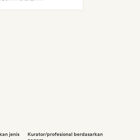
sik house
Indie Dance
kan jenis
Kurator/profesional berdasarkan