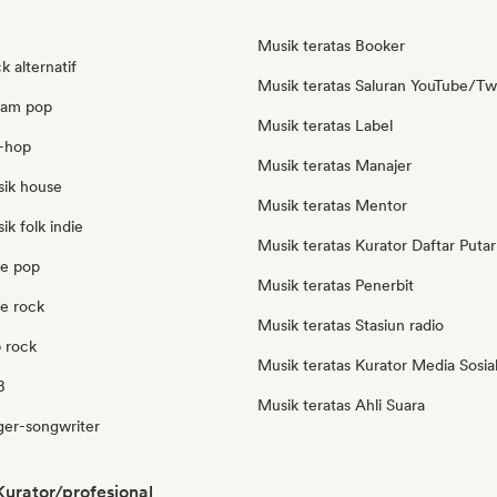
Musik teratas Booker
k alternatif
Musik teratas Saluran YouTube/Tw
eam pop
Musik teratas Label
p-hop
Musik teratas Manajer
sik house
Musik teratas Mentor
ik folk indie
Musik teratas Kurator Daftar Putar
ie pop
Musik teratas Penerbit
ie rock
Musik teratas Stasiun radio
p rock
Musik teratas Kurator Media Sosia
B
Musik teratas Ahli Suara
ger-songwriter
urator/profesional