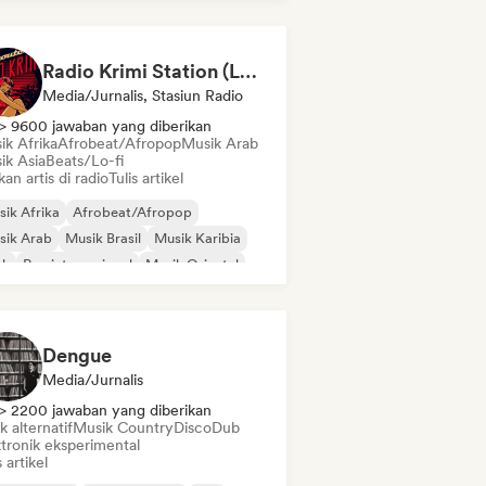
 psikedelik
Rock psikedelik
Radio Krimi Station (La Radio)
Media/Jurnalis, Stasiun Radio
> 9600 jawaban yang diberikan
ik Afrika
Afrobeat/Afropop
Musik Arab
ik Asia
Beats/Lo-fi
kan artis di radio
Tulis artikel
ik Afrika
Afrobeat/Afropop
sik Arab
Musik Brasil
Musik Karibia
nk
Rap internasional
Musik Oriental
Dengue
Media/Jurnalis
> 2200 jawaban yang diberikan
 alternatif
Musik Country
Disco
Dub
ktronik eksperimental
s artikel