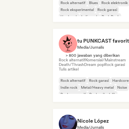
Rock alternatif
Blues
Rock elektronik
Rock eksperimental
Rock garasi
Hard rock
Indie rock
Punk Rock
tu PUNKCAST favori
Media/Jurnalis
> 800 jawaban yang diberikan
Rock alternatif
Komersial/Mainstream
Death/Thrash
Dream pop
Rock garasi
Tulis artikel
Rock alternatif
Rock garasi
Hardcore
Indie rock
Metal/Heavy metal
Noise
Rock progresif
Rock psikedelik
Nicole López
Media/Jurnalis