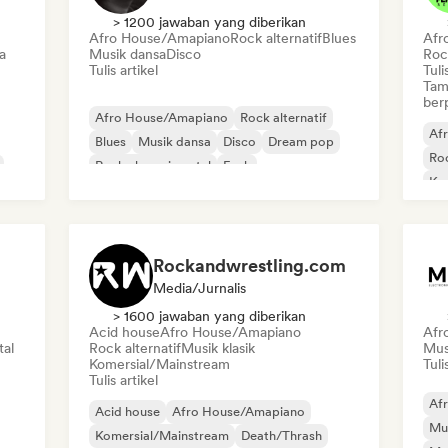
> 1200 jawaban yang diberikan
Afro House/Amapiano
Rock alternatif
Blues
Afr
a
Musik dansa
Disco
Rock
Tulis artikel
Tuli
Tam
ber
Afro House/Amapiano
Rock alternatif
Af
Blues
Musik dansa
Disco
Dream pop
Roc
Rock eksperimental
Funk
Ko
Dri
Rockandwrestling.com
Media/Jurnalis
> 1600 jawaban yang diberikan
Acid house
Afro House/Amapiano
Afr
tal
Rock alternatif
Musik klasik
Mus
Komersial/Mainstream
Tuli
Tulis artikel
Af
Acid house
Afro House/Amapiano
Mu
Komersial/Mainstream
Death/Thrash