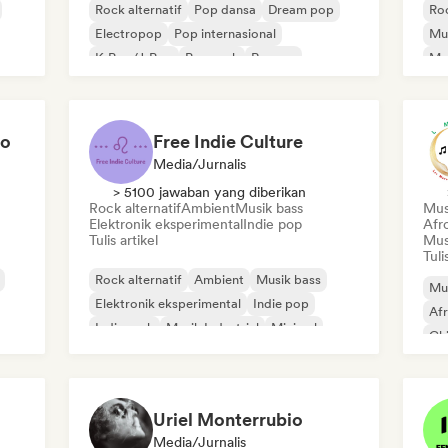
Rock alternatif
Pop dansa
Dream pop
Roc
Electropop
Pop internasional
Mus
K-Pop/J-Pop
Pop rock
Reggae
Me
to
Free Indie Culture
Media/Jurnalis
> 5100 jawaban yang diberikan
Rock alternatif
Ambient
Musik bass
Mus
Elektronik eksperimental
Indie pop
Afr
Tulis artikel
Mus
Tuli
Rock alternatif
Ambient
Musik bass
Mus
Elektronik eksperimental
Indie pop
Af
Indie rock
Musik Industrial
Minimal
Chi
Rap
Rap
Uriel Monterrubio
Media/Jurnalis