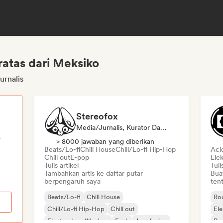
ratas dari Meksiko
urnalis
Stereofox
Media/Jurnalis, Kurator Daftar Putar
r
> 8000 jawaban yang diberikan
Beats/Lo-fi
Chill House
Chill/Lo-fi Hip-Hop
Aci
Chill out
E-pop
Ele
Tulis artikel
Tuli
Tambahkan artis ke daftar putar
Bua
berpengaruh saya
tent
Beats/Lo-fi
Chill House
Roc
Chill/Lo-fi Hip-Hop
Chill out
Ele
Electro Jazz/Nu Jazz
Funk
Jazz fusion
Roc