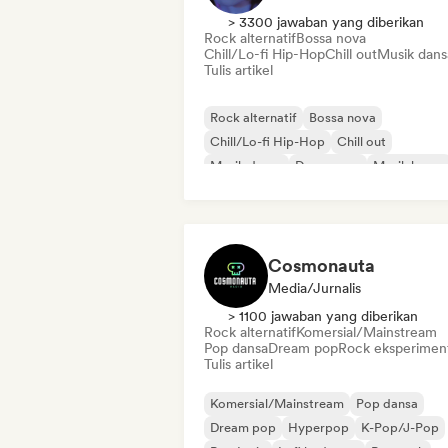
> 3300 jawaban yang diberikan
Rock alternatif
Bossa nova
Chill/Lo-fi Hip-Hop
Chill out
Musik dans
Tulis artikel
Rock alternatif
Bossa nova
Chill/Lo-fi Hip-Hop
Chill out
Musik dansa
Dream pop
Musik house
Musik Latin
Cosmonauta
Media/Jurnalis
> 1100 jawaban yang diberikan
Rock alternatif
Komersial/Mainstream
Pop dansa
Dream pop
Rock eksperimen
Tulis artikel
Komersial/Mainstream
Pop dansa
Dream pop
Hyperpop
K-Pop/J-Pop