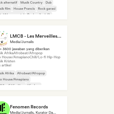
k alternatif
Musik Country
Dub
ik film
House Prancis
Rock garasi
tal/Heavy metal
Rock psikedelik
LMCB - Les Merveilles du Congo 🇨🇬
Media/Jurnalis
> 3600 jawaban yang diberikan
ik Afrika
Afrobeat/Afropop
o House/Amapiano
Chill/Lo-fi Hip-Hop
ik Kristen
s artikel
ik Afrika
Afrobeat/Afropop
ro House/Amapiano
ll/Lo-fi Hip-Hop
Hip-hop
 internasional
 dalam bahasa Inggris
Rap Prancis
Fenomen Records
Media/Jurnalis, Kurator Daftar Putar