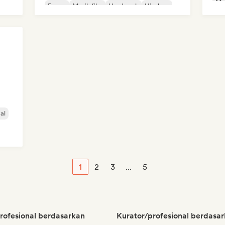
Mu
E-pop
Musik film
Hard rock
Hip-hop
al
1
2
3
...
5
rofesional berdasarkan
Kurator/profesional berdasar