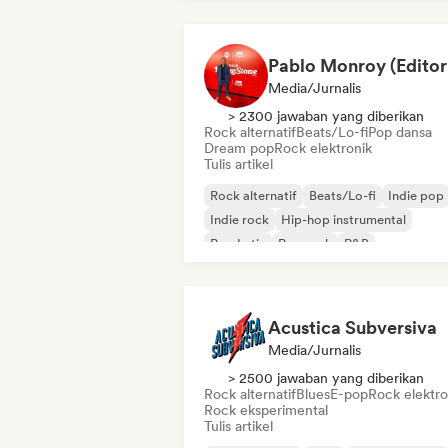
Media/Jurnalis
> 2300 jawaban yang diberikan
Rock alternatif
Beats/Lo-fi
Pop dansa
Dream pop
Rock elektronik
Tulis artikel
Rock alternatif
Beats/Lo-fi
Indie pop
Indie rock
Hip-hop instrumental
Pop Latin
Pop rock
R&B
Acustica Subversiva
Media/Jurnalis
> 2500 jawaban yang diberikan
Rock alternatif
Blues
E-pop
Rock elektro
Rock eksperimental
Tulis artikel