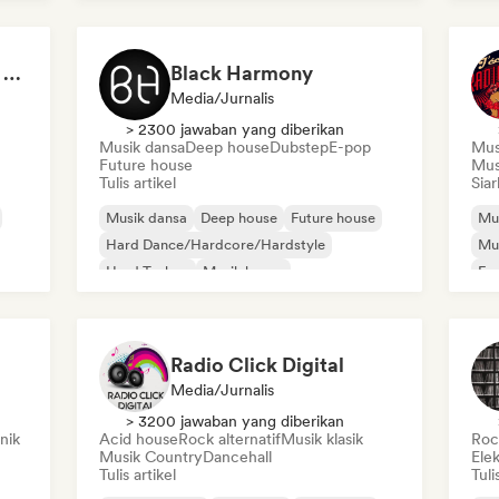
Musik folk indie
Pop
Pablo Monroy (Editor Rolling Stone México)
Black Harmony
Media/Jurnalis
> 2300 jawaban yang diberikan
Musik dansa
Deep house
Dubstep
E-pop
Mus
Future house
Mus
Tulis artikel
Siar
Musik dansa
Deep house
Future house
Mus
Hard Dance/Hardcore/Hardstyle
Mu
Hard Techno
Musik house
Fu
Melodic & Progressive House
Melodic Techno
Radio Click Digital
Media/Jurnalis
> 3200 jawaban yang diberikan
nik
Acid house
Rock alternatif
Musik klasik
Rock
Musik Country
Dancehall
Ele
Tulis artikel
Tuli