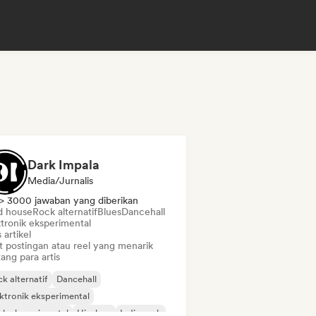
Dark Impala
Media/Jurnalis
> 3000 jawaban yang diberikan
d house
Rock alternatif
Blues
Dancehall
ktronik eksperimental
s artikel
t postingan atau reel yang menarik
ang para artis
k alternatif
Dancehall
ktronik eksperimental
k eksperimental
Hip-hop
Indie rock