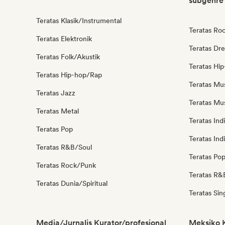
subgenre
Teratas Klasik/Instrumental
Teratas Roc
Teratas Elektronik
Teratas Dr
Teratas Folk/Akustik
Teratas Hi
Teratas Hip-hop/Rap
Teratas Mu
Teratas Jazz
Teratas Mus
Teratas Metal
Teratas Ind
Teratas Pop
Teratas Ind
Teratas R&B/Soul
Teratas Po
Teratas Rock/Punk
Teratas R&
Teratas Dunia/Spiritual
Teratas Sin
Media/Jurnalis Kurator/profesional
Meksiko K