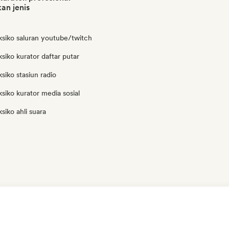
an jenis
ksiko saluran youtube/twitch
siko kurator daftar putar
siko stasiun radio
siko kurator media sosial
siko ahli suara