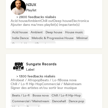
N3UX
Playlist
> 2800 feedbacks réalisés
Acid house
Ambient
Chill out
Deep house
Electronica
Ajouter dans ma/mes playlist(s) impactante(s)
Acid house
Ambient
Deep house
House music
Indie Dance
Melodic & Progressive House
Minimal
Organic House / Downtempo
Sungate Records
Label
> 1300 feedbacks réalisés
Afrobeat / Afropop
Beats / Lo-fi
Bossa nova
Chill / Lo-fi Hip-Hop
Commercial / Mainstream
Signer des artistes et/ou sortir leur musique
Beats / Lo-fi
Bossa nova
Chill / Lo-fi Hip-Hop
Commercial / Mainstream
Dancehall
Dance pop
Hip-hop
Pop soul