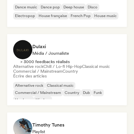
Dance music
Dance pop
Deep house
Disco
Electropop
House française
French Pop
House music
Dulaxi
Média / Journaliste
> 3000 feedbacks réalisés
Alternative rock
Chill / Lo-fi Hip-Hop
Classical music
Commercial / Mainstream
Country
Écrire des articles
Alternative rock
Classical music
Commercial / Mainstream
Country
Dub
Funk
Hardcore
Hip-hop
Timothy Tunes
Playlist