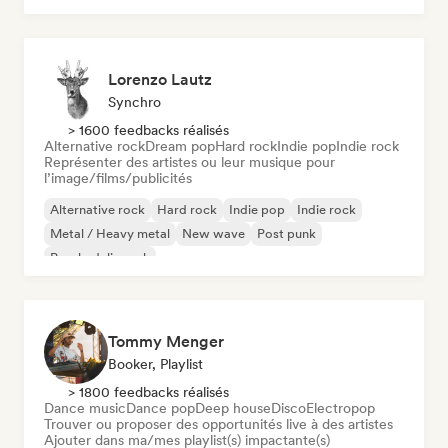
Lorenzo Lautz
Synchro
> 1600 feedbacks réalisés
Alternative rock
Dream pop
Hard rock
Indie pop
Indie rock
Représenter des artistes ou leur musique pour
l’image/films/publicités
Alternative rock
Hard rock
Indie pop
Indie rock
Metal / Heavy metal
New wave
Post punk
Psychedelic rock
Tommy Menger
Booker, Playlist
> 1800 feedbacks réalisés
Dance music
Dance pop
Deep house
Disco
Electropop
Trouver ou proposer des opportunités live à des artistes
Ajouter dans ma/mes playlist(s) impactante(s)