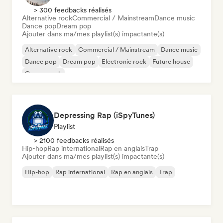
> 300 feedbacks réalisés
Alternative rock
Commercial / Mainstream
Dance music
Dance pop
Dream pop
Ajouter dans ma/mes playlist(s) impactante(s)
Alternative rock
Commercial / Mainstream
Dance music
Dance pop
Dream pop
Electronic rock
Future house
Garage rock
Depressing Rap (iSpyTunes)
Playlist
> 2100 feedbacks réalisés
Hip-hop
Rap international
Rap en anglais
Trap
Ajouter dans ma/mes playlist(s) impactante(s)
Hip-hop
Rap international
Rap en anglais
Trap