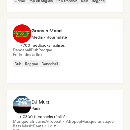
Grime
Rap en anglais
Rap francais
R&B
Reggae
Groovin Mood
Média / Journaliste
> 700 feedbacks réalisés
Dancehall
Dub
Reggae
Écrire des articles
Dub
Reggae
Dancehall
DJ Murz
Radio
> 3300 feedbacks réalisés
Musique africaine
Afrobeat / Afropop
Musique asiatique
Bass Music
Beats / Lo-fi