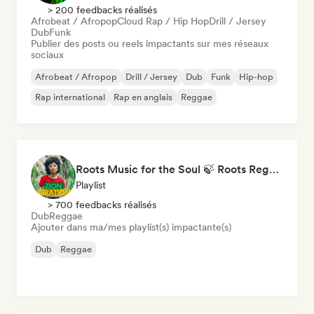
> 200 feedbacks réalisés
Afrobeat / Afropop
Cloud Rap / Hip Hop
Drill / Jersey
Dub
Funk
Publier des posts ou reels impactants sur mes réseaux
sociaux
Afrobeat / Afropop
Drill / Jersey
Dub
Funk
Hip-hop
Rap international
Rap en anglais
Reggae
Roots Music for the Soul 🍃 Roots Reggae, Dub & Dancehall
Playlist
> 700 feedbacks réalisés
Dub
Reggae
Ajouter dans ma/mes playlist(s) impactante(s)
Dub
Reggae