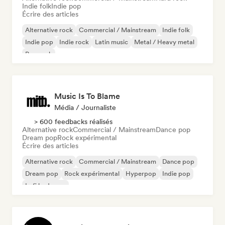
Indie folk
Indie pop
Écrire des articles
Alternative rock
Commercial / Mainstream
Indie folk
Indie pop
Indie rock
Latin music
Metal / Heavy metal
Pop rock
Music Is To Blame
Média / Journaliste
> 600 feedbacks réalisés
Alternative rock
Commercial / Mainstream
Dance pop
Dream pop
Rock expérimental
Écrire des articles
Alternative rock
Commercial / Mainstream
Dance pop
Dream pop
Rock expérimental
Hyperpop
Indie pop
Lofi bedroom