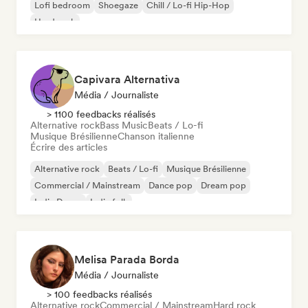
Lofi bedroom
Shoegaze
Chill / Lo-fi Hip-Hop
Hard rock
Capivara Alternativa
Média / Journaliste
> 1100 feedbacks réalisés
Alternative rock
Bass Music
Beats / Lo-fi
Musique Brésilienne
Chanson italienne
Écrire des articles
Alternative rock
Beats / Lo-fi
Musique Brésilienne
Commercial / Mainstream
Dance pop
Dream pop
Indie Dance
Indie folk
Melisa Parada Borda
Média / Journaliste
> 100 feedbacks réalisés
Alternative rock
Commercial / Mainstream
Hard rock