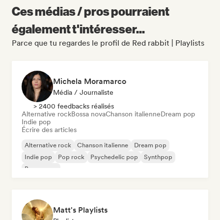
Ces médias / pros pourraient
également t'intéresser...
Parce que tu regardes le profil de Red rabbit | Playlists
Michela Moramarco
Média / Journaliste
> 2400 feedbacks réalisés
Alternative rock
Bossa nova
Chanson italienne
Dream pop
Indie pop
Écrire des articles
Alternative rock
Chanson italienne
Dream pop
Indie pop
Pop rock
Psychedelic pop
Synthpop
Bossa nova
Matt's Playlists