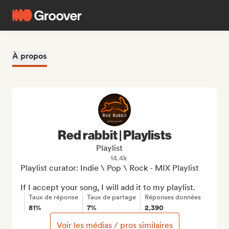
À propos
Red rabbit | Playlists
Playlist
14.4k
Playlist curator: Indie \ Pop \ Rock - MIX Playlist

If I accept your song, I will add it to my playlist.
Taux de réponse
Taux de partage
Réponses données
81%
7%
2,390
Voir les médias / pros similaires