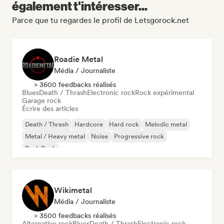
également t'intéresser...
Parce que tu regardes le profil de Letsgorock.net
Roadie Metal
Média / Journaliste
> 3600 feedbacks réalisés
Blues
Death / Thrash
Electronic rock
Rock expérimental
Garage rock
Écrire des articles
Death / Thrash
Hardcore
Hard rock
Melodic metal
Metal / Heavy metal
Noise
Progressive rock
Punk Rock
Wikimetal
Média / Journaliste
> 3500 feedbacks réalisés
Alternative rock
Blues
Death / Thrash
Electronic rock