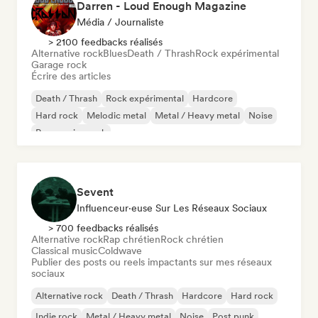
Darren - Loud Enough Magazine
Média / Journaliste
> 2100 feedbacks réalisés
Alternative rock
Blues
Death / Thrash
Rock expérimental
Garage rock
Écrire des articles
Death / Thrash
Rock expérimental
Hardcore
Hard rock
Melodic metal
Metal / Heavy metal
Noise
Progressive rock
Sevent
Influenceur·euse Sur Les Réseaux Sociaux
> 700 feedbacks réalisés
Alternative rock
Rap chrétien
Rock chrétien
Classical music
Coldwave
Publier des posts ou reels impactants sur mes réseaux
sociaux
Alternative rock
Death / Thrash
Hardcore
Hard rock
Indie rock
Metal / Heavy metal
Noise
Post punk