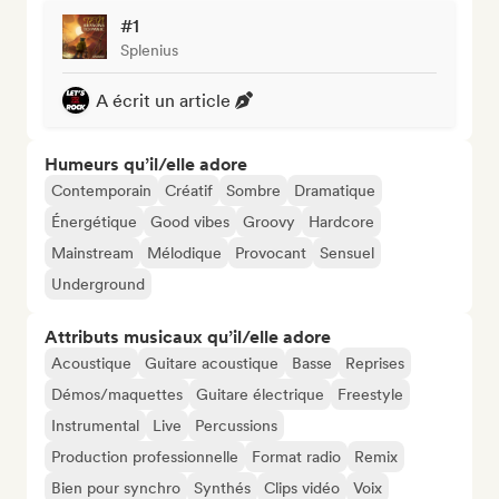
#1
Splenius
A écrit un article
Humeurs qu’il/elle adore
Contemporain
Créatif
Sombre
Dramatique
Énergétique
Good vibes
Groovy
Hardcore
Mainstream
Mélodique
Provocant
Sensuel
Underground
Attributs musicaux qu’il/elle adore
Acoustique
Guitare acoustique
Basse
Reprises
Démos/maquettes
Guitare électrique
Freestyle
Instrumental
Live
Percussions
Production professionnelle
Format radio
Remix
Bien pour synchro
Synthés
Clips vidéo
Voix