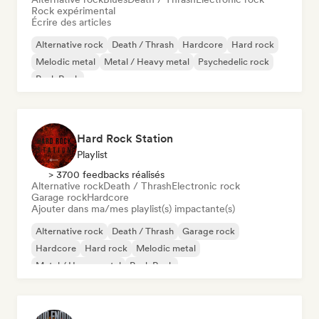
Rock expérimental
Écrire des articles
Alternative rock
Death / Thrash
Hardcore
Hard rock
Melodic metal
Metal / Heavy metal
Psychedelic rock
Punk Rock
Hard Rock Station
Playlist
> 3700 feedbacks réalisés
Alternative rock
Death / Thrash
Electronic rock
Garage rock
Hardcore
Ajouter dans ma/mes playlist(s) impactante(s)
Alternative rock
Death / Thrash
Garage rock
Hardcore
Hard rock
Melodic metal
Metal / Heavy metal
Punk Rock