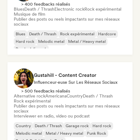
> 400 feedbacks réalisés
Blues
Death / Thrash
Electronic rock
Rock expérimental
Musique de film
Publier des posts ou reels impactants sur mes réseaux
sociaux
Blues
Death / Thrash
Rock expérimental
Hardcore
Hard rock
Melodic metal
Metal / Heavy metal
Psychedelic rock
Gustahill - Content Creator
Influenceur·euse Sur Les Réseaux Sociaux
> 500 feedbacks réalisés
Alternative rock
Americana
Country
Death / Thrash
Rock expérimental
Publier des posts ou reels impactants sur mes réseaux
sociaux
Interviewer en radio, video ou podcast
Country
Death / Thrash
Garage rock
Hard rock
Melodic metal
Metal / Heavy metal
Punk Rock