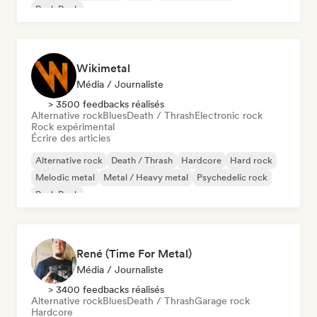
Punk Rock
Wikimetal
Média / Journaliste
> 3500 feedbacks réalisés
Alternative rock
Blues
Death / Thrash
Electronic rock
Rock expérimental
Écrire des articles
Alternative rock
Death / Thrash
Hardcore
Hard rock
Melodic metal
Metal / Heavy metal
Psychedelic rock
Punk Rock
René (Time For Metal)
Média / Journaliste
> 3400 feedbacks réalisés
Alternative rock
Blues
Death / Thrash
Garage rock
Hardcore