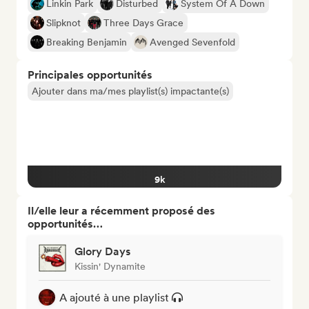
Linkin Park
Disturbed
System Of A Down
Slipknot
Three Days Grace
Breaking Benjamin
Avenged Sevenfold
Principales opportunités
Ajouter dans ma/mes playlist(s) impactante(s)
9k
Il/elle leur a récemment proposé des
opportunités…
Glory Days
Kissin' Dynamite
A ajouté à une playlist