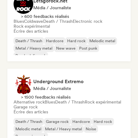
Letsgorock.net
Média / Journaliste
> 600 feedbacks réalisés
Blues
Coldwave
Death / Thrash
Electronic rock
Rock expérimental
Écrire des articles
Death / Thrash
Hardcore
Hard rock
Melodic metal
Metal / Heavy metal
New wave
Post punk
Psychedelic rock
Underground Extremo
Média / Journaliste
> 1500 feedbacks réalisés
Alternative rock
Blues
Death / Thrash
Rock expérimental
Garage rock
Écrire des articles
Death / Thrash
Garage rock
Hardcore
Hard rock
Melodic metal
Metal / Heavy metal
Noise
Progressive rock