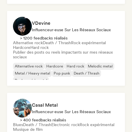
VDevine
Influenceur·euse Sur Les Réseaux Sociaux
> 1200 feedbacks réalisés
Alternative rock
Death / Thrash
Rock expérimental
Hardcore
Hard rock
Publier des posts ou reels impactants sur mes réseaux
sociaux
Alternative rock
Hardcore
Hard rock
Melodic metal
Metal / Heavy metal
Pop punk
Death / Thrash
Rock expérimental
Casal Metal
Influenceur·euse Sur Les Réseaux Sociaux
> 400 feedbacks réalisés
Blues
Death / Thrash
Electronic rock
Rock expérimental
Musique de film