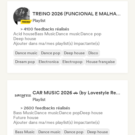
TREINO 2026 (FUNCIONAL E MALHAÇÃO)
Playlist
> 4100 feedbacks réalisés
Acid house
Bass Music
Dance music
Dance pop
Deep house
Ajouter dans ma/mes playlist(s) impactante(s)
Dance music
Dance pop
Deep house
Disco
Dream pop
Electronica
Electropop
House française
CAR MUSIC 2026 🚗 (by Lovestyle Records)
Playlist
> 2600 feedbacks réalisés
Bass Music
Dance music
Dance pop
Deep house
Future house
Ajouter dans ma/mes playlist(s) impactante(s)
Bass Music
Dance music
Dance pop
Deep house