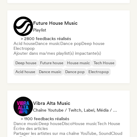
Future House Music
Playlist
> 2800 feedbacks réalisés
Acid house
Dance music
Dance pop
Deep house
Electropop
Ajouter dans ma/mes playlist(s) impactante(s)
Deep house
Future house
House music
Tech House
Acid house
Dance music
Dance pop
Electropop
Vibra Alta Music
Chaîne Youtube / Twitch, Label, Média / Journaliste, Éditeur, Spécialiste Son
> 1100 feedbacks réalisés
Dance music
Deep house
Disco
House music
Tech House
Écrire des articles
Partager les artistes sur ma chaîne YouTube, SoundCloud