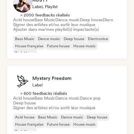
Label, Playlist
> 2000 feedbacks réalisés
Acid house
Bass Music
Dance music
Deep house
Disco
Signer des artistes et/ou sortir leur musique
Ajouter dans ma/mes playlist(s) impactante(s)
Bass Music
Dance music
Deep house
Electronica
House française
Future house
House music
Tech House
Mystery Freedom
Label
> 600 feedbacks réalisés
Acid house
Bass Music
Dance music
Dance pop
Deep house
Signer des artistes et/ou sortir leur musique
Acid house
Bass Music
Dance music
Deep house
House française
Future house
House music
Tech House