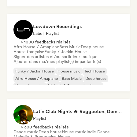
Electronique expérimental
House music
Lowdown Recordings
Label, Playlist
> 1000 feedbacks réalisés
Afro House / Amapiano
Bass Music
Deep house
House française
Funky / Jackin House
Signer des artistes et/ou sortir leur musique
Ajouter dans ma/mes playlist(s) impactante(s)
Funky / Jackin House
House music
Tech House
Afro House / Amapiano
Bass Music
Deep house
House française
Melodic & Progressive House
Latin Club Nights 🔥 Reggaeton, Dembow & Latin House
Playlist
> 300 feedbacks réalisés
Dance music
Deep house
House music
Indie Dance
Melodic & Progressive House