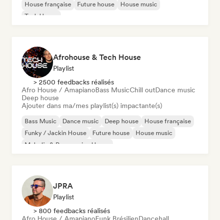
House française
Future house
House music
Tech House
Afrohouse & Tech House
Playlist
> 2500 feedbacks réalisés
Afro House / Amapiano
Bass Music
Chill out
Dance music
Deep house
Ajouter dans ma/mes playlist(s) impactante(s)
Bass Music
Dance music
Deep house
House française
Funky / Jackin House
Future house
House music
Melodic & Progressive House
JPRA
Playlist
> 800 feedbacks réalisés
Afro House / Amapiano
Funk Brésilien
Dancehall