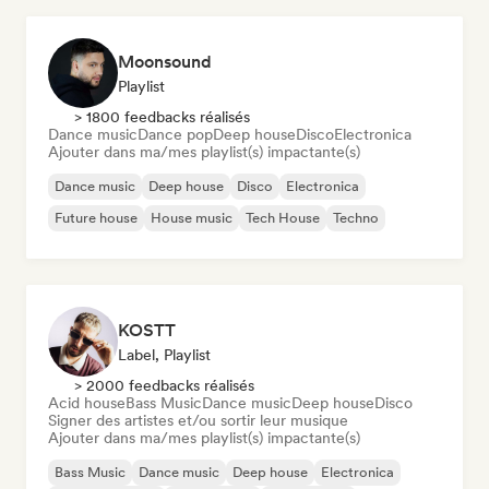
Moonsound
Playlist
> 1800 feedbacks réalisés
Dance music
Dance pop
Deep house
Disco
Electronica
Ajouter dans ma/mes playlist(s) impactante(s)
Dance music
Deep house
Disco
Electronica
Future house
House music
Tech House
Techno
KOSTT
Label, Playlist
> 2000 feedbacks réalisés
Acid house
Bass Music
Dance music
Deep house
Disco
Signer des artistes et/ou sortir leur musique
Ajouter dans ma/mes playlist(s) impactante(s)
Bass Music
Dance music
Deep house
Electronica