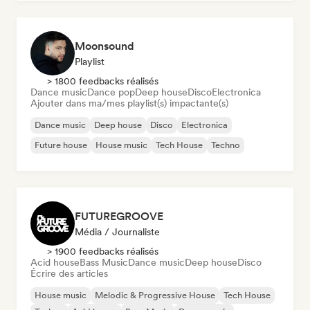
Moonsound
Playlist
> 1800 feedbacks réalisés
Dance music
Dance pop
Deep house
Disco
Electronica
Ajouter dans ma/mes playlist(s) impactante(s)
Dance music
Deep house
Disco
Electronica
Future house
House music
Tech House
Techno
FUTUREGROOVE
Média / Journaliste
> 1900 feedbacks réalisés
Acid house
Bass Music
Dance music
Deep house
Disco
Écrire des articles
House music
Melodic & Progressive House
Tech House