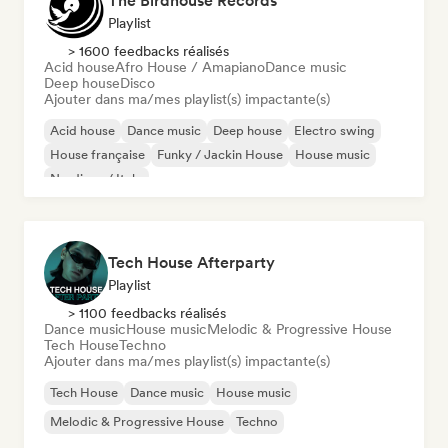
The Birdhouse Records
Playlist
> 1600 feedbacks réalisés
Acid house
Afro House / Amapiano
Dance music
Deep house
Disco
Ajouter dans ma/mes playlist(s) impactante(s)
Acid house
Dance music
Deep house
Electro swing
House française
Funky / Jackin House
House music
Nu-disco / Italo
Tech House Afterparty
Playlist
> 1100 feedbacks réalisés
Dance music
House music
Melodic & Progressive House
Tech House
Techno
Ajouter dans ma/mes playlist(s) impactante(s)
Tech House
Dance music
House music
Melodic & Progressive House
Techno