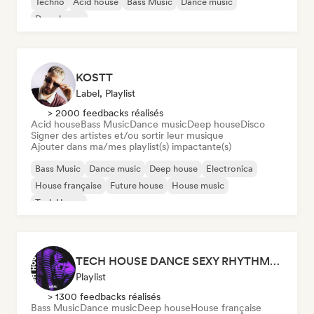
Techno
Acid house
Bass Music
Dance music
Deep house
KOSTT
Label, Playlist
> 2000 feedbacks réalisés
Acid house
Bass Music
Dance music
Deep house
Disco
Signer des artistes et/ou sortir leur musique
Ajouter dans ma/mes playlist(s) impactante(s)
Bass Music
Dance music
Deep house
Electronica
House française
Future house
House music
Tech House
TECH HOUSE DANCE SEXY RHYTHMS 2026
Playlist
> 1300 feedbacks réalisés
Bass Music
Dance music
Deep house
House française