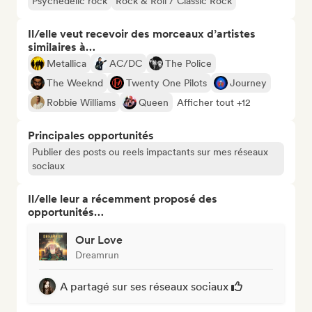
Psychedelic rock
Rock & Roll / Classic Rock
Il/elle veut recevoir des morceaux d’artistes
similaires à…
Metallica
AC/DC
The Police
The Weeknd
Twenty One Pilots
Journey
Robbie Williams
Queen
Afficher tout +12
Principales opportunités
Publier des posts ou reels impactants sur mes réseaux
sociaux
Il/elle leur a récemment proposé des
opportunités…
Our Love
Dreamrun
A partagé sur ses réseaux sociaux