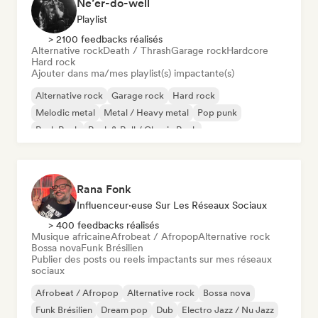
Ne’er-do-well
Playlist
> 2100 feedbacks réalisés
Alternative rock
Death / Thrash
Garage rock
Hardcore
Hard rock
Ajouter dans ma/mes playlist(s) impactante(s)
Alternative rock
Garage rock
Hard rock
Melodic metal
Metal / Heavy metal
Pop punk
Punk Rock
Rock & Roll / Classic Rock
Rana Fonk
Influenceur·euse Sur Les Réseaux Sociaux
> 400 feedbacks réalisés
Musique africaine
Afrobeat / Afropop
Alternative rock
Bossa nova
Funk Brésilien
Publier des posts ou reels impactants sur mes réseaux
sociaux
Afrobeat / Afropop
Alternative rock
Bossa nova
Funk Brésilien
Dream pop
Dub
Electro Jazz / Nu Jazz