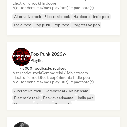
Electronic rock
Hardcore
Ajouter dans ma/mes playlist(s) impactante(s)
Alternative rock
Electronic rock
Hardcore
Indie pop
Indie rock
Pop punk
Pop rock
Progressive pop
Pop Punk 2026🔥
Playlist
> 5000 feedbacks réalisés
Alternative rock
Commercial / Mainstream
Electronic rock
Rock expérimental
Indie pop
Ajouter dans ma/mes playlist(s) impactante(s)
Alternative rock
Commercial / Mainstream
Electronic rock
Rock expérimental
Indie pop
New wave
Pop punk
Pop rock