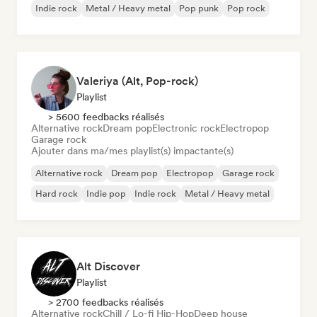
Indie rock
Metal / Heavy metal
Pop punk
Pop rock
Valeriya (Alt, Pop-rock)
Playlist
> 5600 feedbacks réalisés
Alternative rock
Dream pop
Electronic rock
Electropop
Garage rock
Ajouter dans ma/mes playlist(s) impactante(s)
Alternative rock
Dream pop
Electropop
Garage rock
Hard rock
Indie pop
Indie rock
Metal / Heavy metal
Alt Discover
Playlist
> 2700 feedbacks réalisés
Alternative rock
Chill / Lo-fi Hip-Hop
Deep house