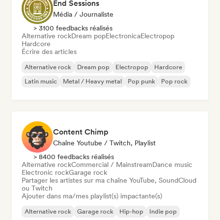
End Sessions
Média / Journaliste
> 3100 feedbacks réalisés
Alternative rock
Dream pop
Electronica
Electropop
Hardcore
Écrire des articles
Alternative rock
Dream pop
Electropop
Hardcore
Latin music
Metal / Heavy metal
Pop punk
Pop rock
Content Chimp
Chaîne Youtube / Twitch, Playlist
> 8400 feedbacks réalisés
Alternative rock
Commercial / Mainstream
Dance music
Electronic rock
Garage rock
Partager les artistes sur ma chaîne YouTube, SoundCloud
ou Twitch
Ajouter dans ma/mes playlist(s) impactante(s)
Alternative rock
Garage rock
Hip-hop
Indie pop