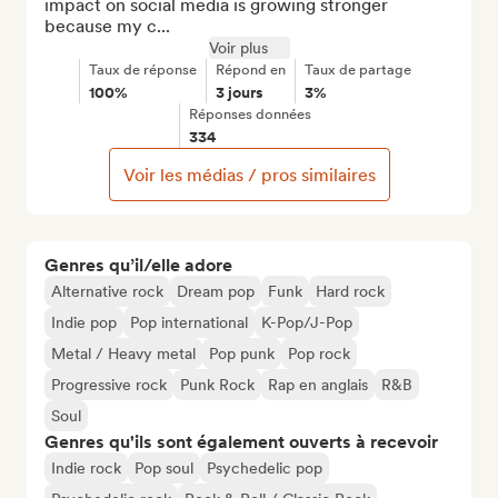
impact on social media is growing stronger 
because my c...
Voir plus
Taux de réponse
Répond en
Taux de partage
100%
3 jours
3%
Réponses données
334
Voir les médias / pros similaires
Genres qu’il/elle adore
Alternative rock
Dream pop
Funk
Hard rock
Indie pop
Pop international
K-Pop/J-Pop
Metal / Heavy metal
Pop punk
Pop rock
Progressive rock
Punk Rock
Rap en anglais
R&B
Soul
Genres qu'ils sont également ouverts à recevoir
Indie rock
Pop soul
Psychedelic pop