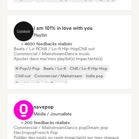
I am 101% in love with you
Playlist
> 4600 feedbacks réalisés
Beats / Lo-fi
Chill / Lo-fi Hip-Hop
Chill out
Commercial / Mainstream
Dance music
Ajouter dans ma/mes playlist(s) impactante(s)
K-Pop/J-Pop
Beats / Lo-fi
Chill / Lo-fi Hip-Hop
Chill out
Commercial / Mainstream
Indie pop
Pop international
Pop soul
navepop
Média / Journaliste
> 200 feedbacks réalisés
Commercial / Mainstream
Dance pop
Dream pop
Electropop
French Pop
Publier des posts ou reels impactants sur mes réseaux