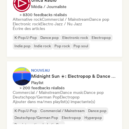
Unica Radio
Média / Journaliste
> 8300 feedbacks réalisés
Alternative rock
Commercial / Mainstream
Dance pop
Electronic rock
Electro Jazz / Nu Jazz
Écrire des articles
K-Pop/J-Pop
Dance pop
Electronic rock
Electropop
Indie pop
Indie rock
Pop rock
Pop soul
NOUVEAU
Midnight Sun ☀️: Electropop & Dance Pop
Playlist
> 200 feedbacks réalisés
Commercial / Mainstream
Dance music
Dance pop
Deutschpop/German Pop
Electropop
Ajouter dans ma/mes playlist(s) impactante(s)
K-Pop/J-Pop
Commercial / Mainstream
Dance pop
Deutschpop/German Pop
Electropop
Hyperpop
Pop international
Latin Pop