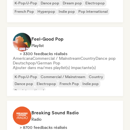
K-Pop/J-Pop
Dance pop
Dream pop
Electropop
French Pop
Hyperpop
Indie pop
Pop international
Feel-Good Pop
Playlist
> 3300 feedbacks réalisés
Americana
Commercial / Mainstream
Country
Dance pop
Deutschpop/German Pop
Ajouter dans ma/mes playlist(s) impactante(s)
K-Pop/J-Pop
Commercial / Mainstream
Country
Dance pop
Electropop
French Pop
Indie pop
Pop international
Breaking Sound Radio
Radio
> 8700 feedbacks réalisés