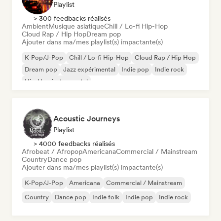
Playlist
> 300 feedbacks réalisés
Ambient
Musique asiatique
Chill / Lo-fi Hip-Hop
Cloud Rap / Hip Hop
Dream pop
Ajouter dans ma/mes playlist(s) impactante(s)
K-Pop/J-Pop
Chill / Lo-fi Hip-Hop
Cloud Rap / Hip Hop
Dream pop
Jazz expérimental
Indie pop
Indie rock
Hip-Hop instrumental
Acoustic Journeys
Playlist
> 4000 feedbacks réalisés
Afrobeat / Afropop
Americana
Commercial / Mainstream
Country
Dance pop
Ajouter dans ma/mes playlist(s) impactante(s)
K-Pop/J-Pop
Americana
Commercial / Mainstream
Country
Dance pop
Indie folk
Indie pop
Indie rock