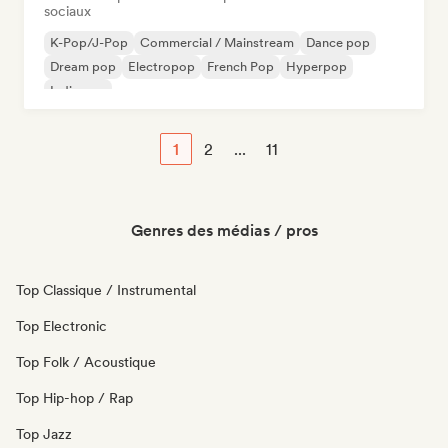
sociaux
K-Pop/J-Pop
Commercial / Mainstream
Dance pop
Dream pop
Electropop
French Pop
Hyperpop
Indie pop
1
2
...
11
Genres des médias / pros
Top Classique / Instrumental
Top Electronic
Top Folk / Acoustique
Top Hip-hop / Rap
Top Jazz