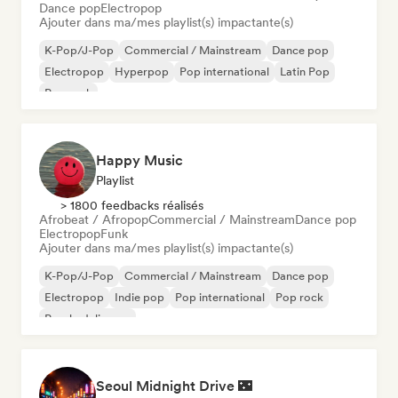
Dance pop
Electropop
Ajouter dans ma/mes playlist(s) impactante(s)
K-Pop/J-Pop
Commercial / Mainstream
Dance pop
Electropop
Hyperpop
Pop international
Latin Pop
Pop rock
Happy Music
Playlist
> 1800 feedbacks réalisés
Afrobeat / Afropop
Commercial / Mainstream
Dance pop
Electropop
Funk
Ajouter dans ma/mes playlist(s) impactante(s)
K-Pop/J-Pop
Commercial / Mainstream
Dance pop
Electropop
Indie pop
Pop international
Pop rock
Psychedelic pop
Seoul Midnight Drive 🌃