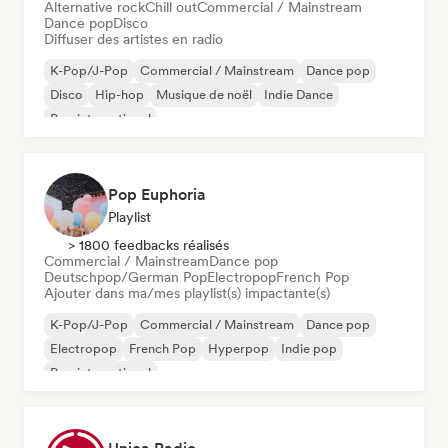
Alternative rock
Chill out
Commercial / Mainstream
Dance pop
Disco
Diffuser des artistes en radio
K-Pop/J-Pop
Commercial / Mainstream
Dance pop
Disco
Hip-hop
Musique de noël
Indie Dance
Pop international
Pop Euphoria
Playlist
> 1800 feedbacks réalisés
Commercial / Mainstream
Dance pop
Deutschpop/German Pop
Electropop
French Pop
Ajouter dans ma/mes playlist(s) impactante(s)
K-Pop/J-Pop
Commercial / Mainstream
Dance pop
Electropop
French Pop
Hyperpop
Indie pop
Pop international