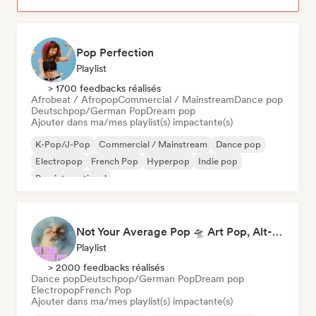
Pop Perfection
Playlist
> 1700 feedbacks réalisés
Afrobeat / Afropop
Commercial / Mainstream
Dance pop
Deutschpop/German Pop
Dream pop
Ajouter dans ma/mes playlist(s) impactante(s)
K-Pop/J-Pop
Commercial / Mainstream
Dance pop
Electropop
French Pop
Hyperpop
Indie pop
Pop international
Not Your Average Pop 🛸 Art Pop, Alt-Pop & Indie Pop
Playlist
> 2000 feedbacks réalisés
Dance pop
Deutschpop/German Pop
Dream pop
Electropop
French Pop
Ajouter dans ma/mes playlist(s) impactante(s)