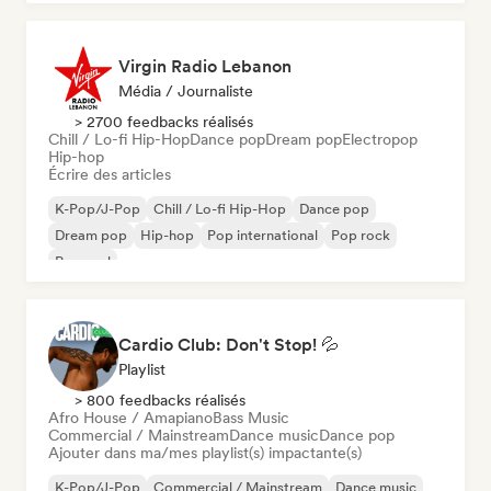
Virgin Radio Lebanon
Média / Journaliste
> 2700 feedbacks réalisés
Chill / Lo-fi Hip-Hop
Dance pop
Dream pop
Electropop
Hip-hop
Écrire des articles
K-Pop/J-Pop
Chill / Lo-fi Hip-Hop
Dance pop
Dream pop
Hip-hop
Pop international
Pop rock
Pop soul
Cardio Club: Don't Stop! 💦
Playlist
> 800 feedbacks réalisés
Afro House / Amapiano
Bass Music
Commercial / Mainstream
Dance music
Dance pop
Ajouter dans ma/mes playlist(s) impactante(s)
K-Pop/J-Pop
Commercial / Mainstream
Dance music