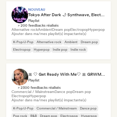
NOUVEAU
Tokyo After Dark 🌙 Synthwave, Electropop & Dream Pop
Playlist
> 200 feedbacks réalisés
Alternative rock
Ambient
Dream pop
Electropop
Hyperpop
Ajouter dans ma/mes playlist(s) impactante(s)
K-Pop/J-Pop
Alternative rock
Ambient
Dream pop
Electropop
Hyperpop
Indie pop
Indie rock
🎀 🤍 Get Ready With Me🤍 🎀 GRWM Playlist
Playlist
> 2300 feedbacks réalisés
Commercial / Mainstream
Dance pop
Dream pop
Electropop
Hyperpop
Ajouter dans ma/mes playlist(s) impactante(s)
K-Pop/J-Pop
Commercial / Mainstream
Dance pop
Pop rock
R&B
Dream pop
Electropop
Hyperpop