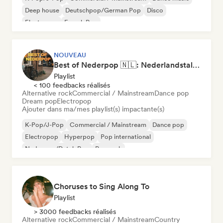
Deep house
Deutschpop/German Pop
Disco
Electropop
French Pop
NOUVEAU
Best of Nederpop 🇳🇱: Nederlandstalige Pop & Hollandse Hits
Playlist
< 100 feedbacks réalisés
Alternative rock
Commercial / Mainstream
Dance pop
Dream pop
Electropop
Ajouter dans ma/mes playlist(s) impactante(s)
K-Pop/J-Pop
Commercial / Mainstream
Dance pop
Electropop
Hyperpop
Pop international
Nederpop/Dutch Pop
Pop rock
Choruses to Sing Along To
Playlist
> 3000 feedbacks réalisés
Alternative rock
Commercial / Mainstream
Country