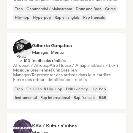
Trap
Commercial / Mainstream
Drum and Bass
Grime
Hip-hop
Hyperpop
Rap en anglais
Rap francais
Gilberto Ganjaboa
Manager, Mentor
> 100 feedbacks réalisés
Afrobeat / Afropop
Afro House / Amapiano
Beats / Lo-fi
Musique Brésilienne
Funk Brésilien
Manager/Représenter des artistes dans leur carrière
Ecrire des retours détaillés/constructifs
Trap
Chill / Lo-fi Hip-Hop
Drill / Jersey
Hip-hop
Instrumental
Rap international
Rap francais
R&B
KAV / Kultur'a'Vibes
Manager