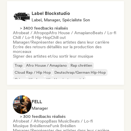
Label Blockstudio
Label, Manager, Spécialiste Son
> 3400 feedbacks réalisés
Afrobeat / Afropop
Afro House / Amapiano
Beats / Lo-fi
Chill / Lo-fi Hip-Hop
Chill out
Manager/Représenter des artistes dans leur carrière
Ecrire des retours détaillés sur la production des
morceaux
Signer des artistes et/ou sortir leur musique
Trap
Afro House / Amapiano
Rap chrétien
Cloud Rap / Hip Hop
Deutschrap/German Hip-Hop
Grime
Hip-hop
Hip-Hop instrumental
FELL
Manager
> 300 feedbacks réalisés
Afrobeat / Afropop
Bass Music
Beats / Lo-fi
Musique Brésilienne
Funk Brésilien
Manager/Représenter des artistes dans leur carrière