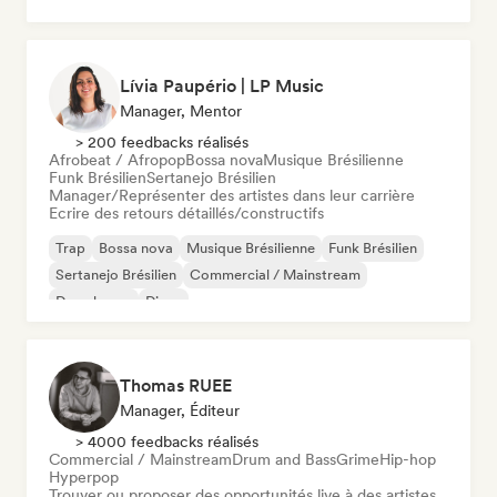
Lívia Paupério | LP Music
Manager, Mentor
> 200 feedbacks réalisés
Afrobeat / Afropop
Bossa nova
Musique Brésilienne
Funk Brésilien
Sertanejo Brésilien
Manager/Représenter des artistes dans leur carrière
Ecrire des retours détaillés/constructifs
Trap
Bossa nova
Musique Brésilienne
Funk Brésilien
Sertanejo Brésilien
Commercial / Mainstream
Deep house
Disco
Thomas RUEE
Manager, Éditeur
> 4000 feedbacks réalisés
Commercial / Mainstream
Drum and Bass
Grime
Hip-hop
Hyperpop
Trouver ou proposer des opportunités live à des artistes