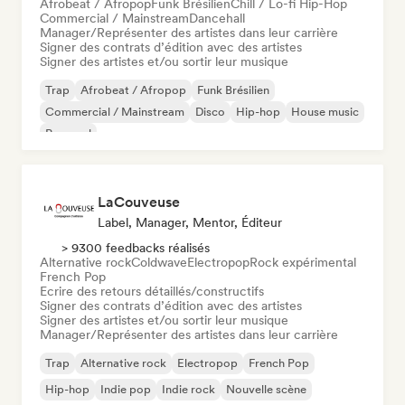
Afrobeat / Afropop
Funk Brésilien
Chill / Lo-fi Hip-Hop
Commercial / Mainstream
Dancehall
Manager/Représenter des artistes dans leur carrière
Signer des contrats d’édition avec des artistes
Signer des artistes et/ou sortir leur musique
Trap
Afrobeat / Afropop
Funk Brésilien
Commercial / Mainstream
Disco
Hip-hop
House music
Pop soul
LaCouveuse
Label, Manager, Mentor, Éditeur
> 9300 feedbacks réalisés
Alternative rock
Coldwave
Electropop
Rock expérimental
French Pop
Ecrire des retours détaillés/constructifs
Signer des contrats d’édition avec des artistes
Signer des artistes et/ou sortir leur musique
Manager/Représenter des artistes dans leur carrière
Trap
Alternative rock
Electropop
French Pop
Hip-hop
Indie pop
Indie rock
Nouvelle scène