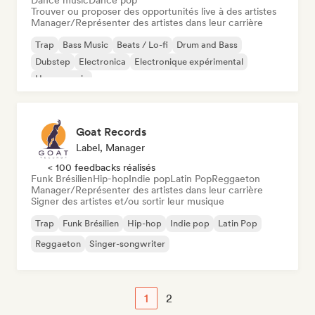
Dance music
Dance pop
Trouver ou proposer des opportunités live à des artistes
Manager/Représenter des artistes dans leur carrière
Trap
Bass Music
Beats / Lo-fi
Drum and Bass
Dubstep
Electronica
Electronique expérimental
House music
Goat Records
Label, Manager
< 100 feedbacks réalisés
Funk Brésilien
Hip-hop
Indie pop
Latin Pop
Reggaeton
Manager/Représenter des artistes dans leur carrière
Signer des artistes et/ou sortir leur musique
Trap
Funk Brésilien
Hip-hop
Indie pop
Latin Pop
Reggaeton
Singer-songwriter
1
2