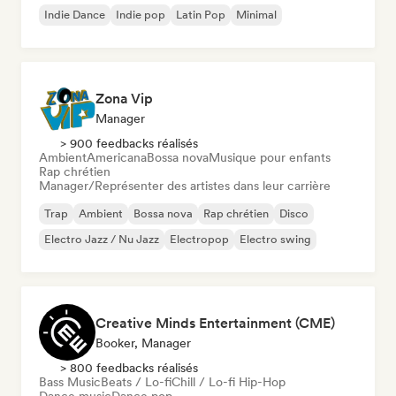
Indie Dance
Indie pop
Latin Pop
Minimal
Zona Vip
Manager
> 900 feedbacks réalisés
Ambient
Americana
Bossa nova
Musique pour enfants
Rap chrétien
Manager/Représenter des artistes dans leur carrière
Trap
Ambient
Bossa nova
Rap chrétien
Disco
Electro Jazz / Nu Jazz
Electropop
Electro swing
Creative Minds Entertainment (CME)
Booker, Manager
> 800 feedbacks réalisés
Bass Music
Beats / Lo-fi
Chill / Lo-fi Hip-Hop