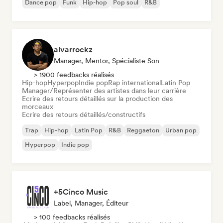
Dance pop
Funk
Hip-hop
Pop soul
R&B
alvarrockz
Manager, Mentor, Spécialiste Son
> 1900 feedbacks réalisés
Hip-hop
Hyperpop
Indie pop
Rap international
Latin Pop
Manager/Représenter des artistes dans leur carrière
Ecrire des retours détaillés sur la production des
morceaux
Ecrire des retours détaillés/constructifs
Trap
Hip-hop
Latin Pop
R&B
Reggaeton
Urban pop
Hyperpop
Indie pop
+5Cinco Music
Label, Manager, Éditeur
> 100 feedbacks réalisés