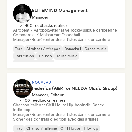
ELITEMIND Management
Manager
> 1400 feedbacks réalisés
Afrobeat / Afropop
Alternative rock
Musique caribéenne
Commercial / Mainstream
Dancehall
Manager/Représenter des artistes dans leur carrière
Trap
Afrobeat / Afropop
Dancehall
Dance music
Jazz fusion
Hip-hop
House music
Hip-Hop instrumental
NOUVEAU
Federica (A&R for NEEDA Music Group)
Manager, Éditeur
< 100 feedbacks réalisés
Chanson italienne
Chill House
Hip-hop
Indie Dance
Indie pop
Manager/Représenter des artistes dans leur carrière
Signer des contrats d’édition avec des artistes
Trap
Chanson italienne
Chill House
Hip-hop