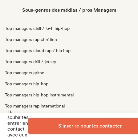
Sous-genres des médias / pros Managers
Top managers chill / lo-fi hip-hop
Top managers rap chrétien
Top managers cloud rap / hip hop
Top managers drill / jersey
Top managers grime
Top managers hip-hop
Top managers hip-hop instrumental
Top managers rap international
Tu
souhaites
Top managers rap en anglais
entrer en
S'inscrire pour les contacter
Top managers rap francais
contact
avec eux