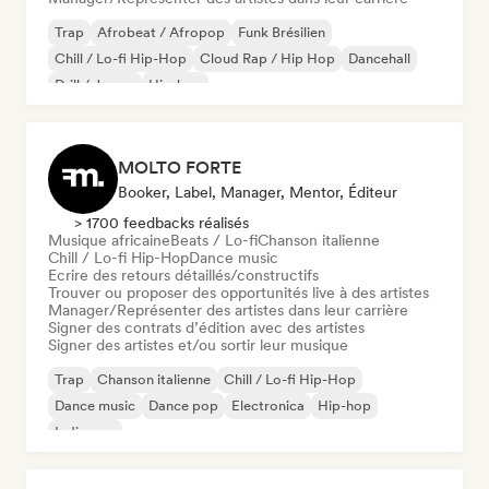
Trap
Afrobeat / Afropop
Funk Brésilien
Chill / Lo-fi Hip-Hop
Cloud Rap / Hip Hop
Dancehall
Drill / Jersey
Hip-hop
MOLTO FORTE
Booker, Label, Manager, Mentor, Éditeur
> 1700 feedbacks réalisés
Musique africaine
Beats / Lo-fi
Chanson italienne
Chill / Lo-fi Hip-Hop
Dance music
Ecrire des retours détaillés/constructifs
Trouver ou proposer des opportunités live à des artistes
Manager/Représenter des artistes dans leur carrière
Signer des contrats d’édition avec des artistes
Signer des artistes et/ou sortir leur musique
Trap
Chanson italienne
Chill / Lo-fi Hip-Hop
Dance music
Dance pop
Electronica
Hip-hop
Indie pop