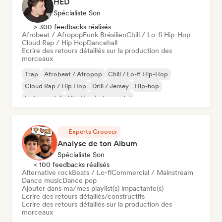
HED
Spécialiste Son
> 300 feedbacks réalisés
Afrobeat / Afropop
Funk Brésilien
Chill / Lo-fi Hip-Hop
Cloud Rap / Hip Hop
Dancehall
Ecrire des retours détaillés sur la production des
morceaux
Trap
Afrobeat / Afropop
Chill / Lo-fi Hip-Hop
Cloud Rap / Hip Hop
Drill / Jersey
Hip-hop
Instrumental
Hip-Hop instrumental
Experts Groover
Analyse de ton Album
Spécialiste Son
< 100 feedbacks réalisés
Alternative rock
Beats / Lo-fi
Commercial / Mainstream
Dance music
Dance pop
Ajouter dans ma/mes playlist(s) impactante(s)
Ecrire des retours détaillés/constructifs
Ecrire des retours détaillés sur la production des
morceaux