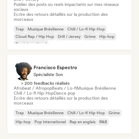
Publier des posts ou reels impactants sur mes réseaux
sociaux
Ecrire des retours détaillés sur la production des
morceaux
Trap
Musique Brésilienne
Chill / Lo-fi Hip-Hop
Cloud Rap / Hip Hop
Drill / Jersey
Grime
Hip-hop
Rap international
Francisco Espectro
Spécialiste Son
> 200 feedbacks réalisés
Afrobeat / Afropop
Beats / Lo-fi
Musique Brésilienne
Chill / Lo-fi Hip-Hop
Dance pop
Ecrire des retours détaillés sur la production des
morceaux
Trap
Musique Brésilienne
Chill / Lo-fi Hip-Hop
Grime
Hip-hop
Pop international
Rap en anglais
R&B