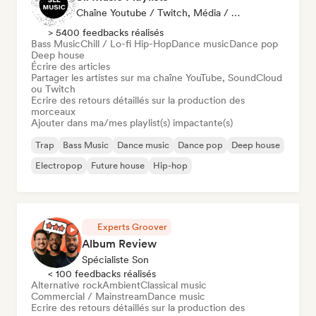
Chaîne Youtube / Twitch, Média / Journaliste, Playlist, Spécialiste Son
> 5400 feedbacks réalisés
Bass Music
Chill / Lo-fi Hip-Hop
Dance music
Dance pop
Deep house
Écrire des articles
Partager les artistes sur ma chaîne YouTube, SoundCloud
ou Twitch
Ecrire des retours détaillés sur la production des
morceaux
Ajouter dans ma/mes playlist(s) impactante(s)
Trap
Bass Music
Dance music
Dance pop
Deep house
Electropop
Future house
Hip-hop
Experts Groover
Album Review
Spécialiste Son
< 100 feedbacks réalisés
Alternative rock
Ambient
Classical music
Commercial / Mainstream
Dance music
Ecrire des retours détaillés sur la production des