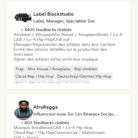
Label Blockstudio
Label, Manager, Spécialiste Son
> 3400 feedbacks réalisés
Afrobeat / Afropop
Afro House / Amapiano
Beats / Lo-fi
Chill / Lo-fi Hip-Hop
Chill out
Manager/Représenter des artistes dans leur carrière
Ecrire des retours détaillés sur la production des
morceaux
Signer des artistes et/ou sortir leur musique
Trap
Afro House / Amapiano
Rap chrétien
Cloud Rap / Hip Hop
Deutschrap/German Hip-Hop
Grime
Hip-hop
Hip-Hop instrumental
AfroRagga
Influenceur·euse Sur Les Réseaux Sociaux, Spécialiste Son
> 400 feedbacks réalisés
Musique Brésilienne
Chill / Lo-fi Hip-Hop
Cloud Rap / Hip Hop
Commercial / Mainstream
Drill / Jersey