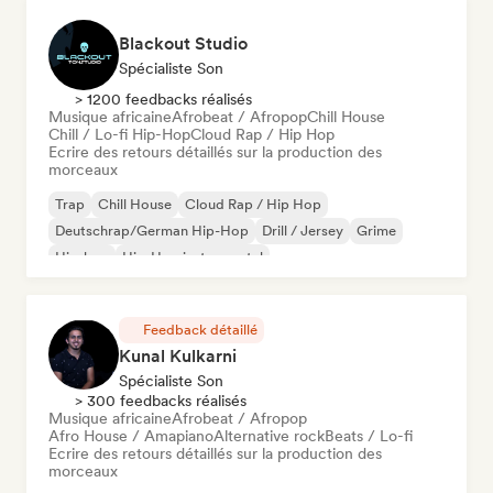
Blackout Studio
Spécialiste Son
> 1200 feedbacks réalisés
Musique africaine
Afrobeat / Afropop
Chill House
Chill / Lo-fi Hip-Hop
Cloud Rap / Hip Hop
Ecrire des retours détaillés sur la production des
morceaux
Trap
Chill House
Cloud Rap / Hip Hop
Deutschrap/German Hip-Hop
Drill / Jersey
Grime
Hip-hop
Hip-Hop instrumental
Feedback détaillé
Kunal Kulkarni
Spécialiste Son
> 300 feedbacks réalisés
Musique africaine
Afrobeat / Afropop
Afro House / Amapiano
Alternative rock
Beats / Lo-fi
Ecrire des retours détaillés sur la production des
morceaux