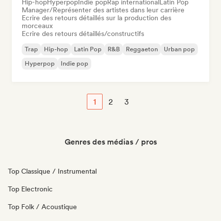
Hip-hop
Hyperpop
Indie pop
Rap international
Latin Pop
Manager/Représenter des artistes dans leur carrière
Ecrire des retours détaillés sur la production des
morceaux
Ecrire des retours détaillés/constructifs
Trap
Hip-hop
Latin Pop
R&B
Reggaeton
Urban pop
Hyperpop
Indie pop
1
2
3
Genres des médias / pros
Top Classique / Instrumental
Top Electronic
Top Folk / Acoustique