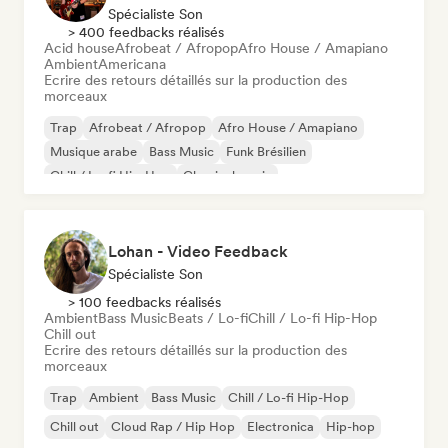
Spécialiste Son
> 400 feedbacks réalisés
Acid house
Afrobeat / Afropop
Afro House / Amapiano
Ambient
Americana
Ecrire des retours détaillés sur la production des
morceaux
Trap
Afrobeat / Afropop
Afro House / Amapiano
Musique arabe
Bass Music
Funk Brésilien
Chill / Lo-fi Hip-Hop
Classical music
Lohan - Video Feedback
Spécialiste Son
> 100 feedbacks réalisés
Ambient
Bass Music
Beats / Lo-fi
Chill / Lo-fi Hip-Hop
Chill out
Ecrire des retours détaillés sur la production des
morceaux
Trap
Ambient
Bass Music
Chill / Lo-fi Hip-Hop
Chill out
Cloud Rap / Hip Hop
Electronica
Hip-hop