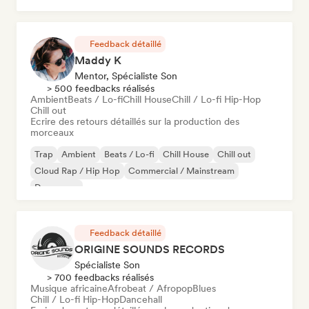
Feedback détaillé
Maddy K
Mentor, Spécialiste Son
> 500 feedbacks réalisés
Ambient
Beats / Lo-fi
Chill House
Chill / Lo-fi Hip-Hop
Chill out
Ecrire des retours détaillés sur la production des
morceaux
Trap
Ambient
Beats / Lo-fi
Chill House
Chill out
Cloud Rap / Hip Hop
Commercial / Mainstream
Dance pop
Feedback détaillé
ORIGINE SOUNDS RECORDS
Spécialiste Son
> 700 feedbacks réalisés
Musique africaine
Afrobeat / Afropop
Blues
Chill / Lo-fi Hip-Hop
Dancehall