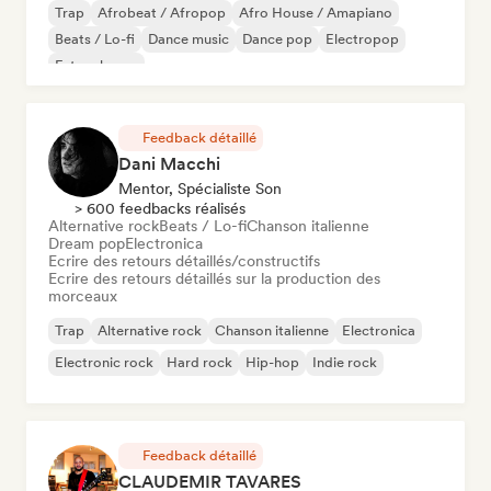
Trap
Afrobeat / Afropop
Afro House / Amapiano
Beats / Lo-fi
Dance music
Dance pop
Electropop
Future house
Feedback détaillé
Dani Macchi
Mentor, Spécialiste Son
> 600 feedbacks réalisés
Alternative rock
Beats / Lo-fi
Chanson italienne
Dream pop
Electronica
Ecrire des retours détaillés/constructifs
Ecrire des retours détaillés sur la production des
morceaux
Trap
Alternative rock
Chanson italienne
Electronica
Electronic rock
Hard rock
Hip-hop
Indie rock
Feedback détaillé
CLAUDEMIR TAVARES