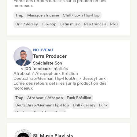
Ecrire des retours détaillés sur la production des
morceaux
Trap
Musique africaine
Chill / Lo-fi Hip-Hop
Drill / Jersey
Hip-hop
Latin music
Rap francais
R&B
NOUVEAU
Terra Producer
Spécialiste Son
< 100 feedbacks réalisés
Afrobeat / Afropop
Funk Brésilien
Deutschrap/German Hip-Hop
Drill / Jersey
Funk
Ecrire des retours détaillés sur la production des
morceaux
Trap
Afrobeat / Afropop
Funk Brésilien
Deutschrap/German Hip-Hop
Drill / Jersey
Funk
Hip-hop
Rap international
Sll Music Playlists