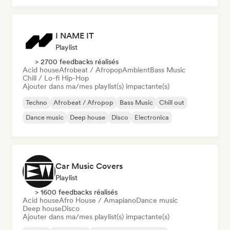
I NAME IT
Playlist
> 2700 feedbacks réalisés
Acid house
Afrobeat / Afropop
Ambient
Bass Music
Chill / Lo-fi Hip-Hop
Ajouter dans ma/mes playlist(s) impactante(s)
Techno
Afrobeat / Afropop
Bass Music
Chill out
Dance music
Deep house
Disco
Electronica
Car Music Covers
Playlist
> 1600 feedbacks réalisés
Acid house
Afro House / Amapiano
Dance music
Deep house
Disco
Ajouter dans ma/mes playlist(s) impactante(s)