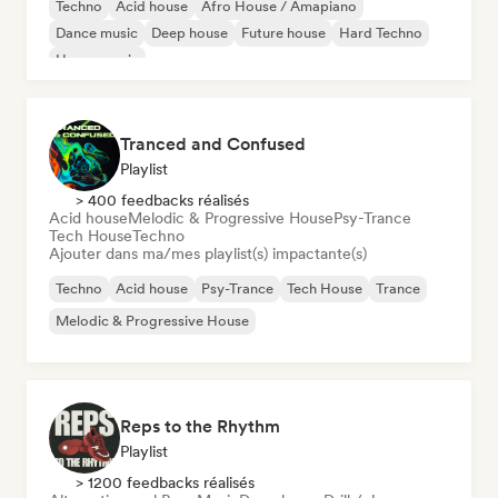
Techno
Acid house
Afro House / Amapiano
Dance music
Deep house
Future house
Hard Techno
House music
Tranced and Confused
Playlist
> 400 feedbacks réalisés
Acid house
Melodic & Progressive House
Psy-Trance
Tech House
Techno
Ajouter dans ma/mes playlist(s) impactante(s)
Techno
Acid house
Psy-Trance
Tech House
Trance
Melodic & Progressive House
Reps to the Rhythm
Playlist
> 1200 feedbacks réalisés