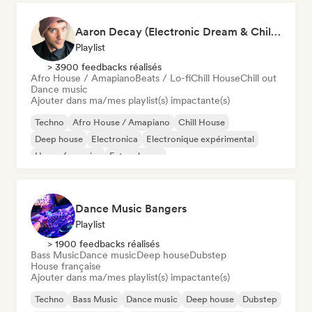
Aaron Decay (Electronic Dream & Chill Electronic Dream playlists)
Playlist
> 3900 feedbacks réalisés
Afro House / Amapiano
Beats / Lo-fi
Chill House
Chill out
Dance music
Ajouter dans ma/mes playlist(s) impactante(s)
Techno
Afro House / Amapiano
Chill House
Deep house
Electronica
Electronique expérimental
House française
Future house
Dance Music Bangers
Playlist
> 1900 feedbacks réalisés
Bass Music
Dance music
Deep house
Dubstep
House française
Ajouter dans ma/mes playlist(s) impactante(s)
Techno
Bass Music
Dance music
Deep house
Dubstep