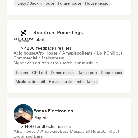
Funky / Jackin House
Future house
House music
Spectrum Recordings
Label
> 4200 feedbacks réalisés
Acid house
Afro House / Amapiano
Beats / Lo-fi
Chill out
Commercial / Mainstream
Signer des artistes et/ou sortir leur musique
Techno
Chill out
Dance music
Dance pop
Deep house
Musique de noël
House music
Indie Dance
Focus Electronica
Playlist
> 1400 feedbacks réalisés
Afro House / Amapiano
Bass Music
Chill House
Chill out
Drum and Bass