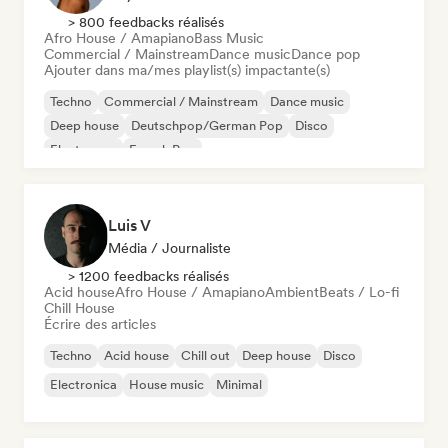
> 800 feedbacks réalisés
Afro House / Amapiano
Bass Music
Commercial / Mainstream
Dance music
Dance pop
Ajouter dans ma/mes playlist(s) impactante(s)
Techno
Commercial / Mainstream
Dance music
Deep house
Deutschpop/German Pop
Disco
Electropop
French Pop
Luis V
Média / Journaliste
> 1200 feedbacks réalisés
Acid house
Afro House / Amapiano
Ambient
Beats / Lo-fi
Chill House
Écrire des articles
Techno
Acid house
Chill out
Deep house
Disco
Electronica
House music
Minimal