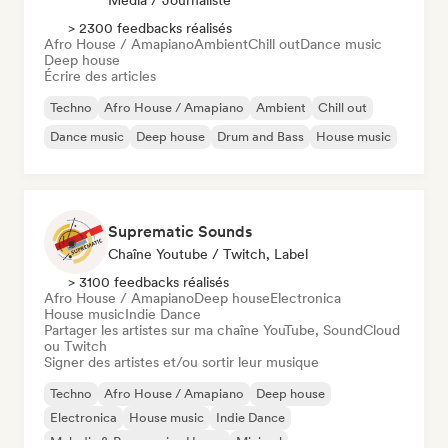
Média / Journaliste
> 2300 feedbacks réalisés
Afro House / Amapiano
Ambient
Chill out
Dance music
Deep house
Écrire des articles
Techno
Afro House / Amapiano
Ambient
Chill out
Dance music
Deep house
Drum and Bass
House music
Suprematic Sounds
Chaîne Youtube / Twitch, Label
> 3100 feedbacks réalisés
Afro House / Amapiano
Deep house
Electronica
House music
Indie Dance
Partager les artistes sur ma chaîne YouTube, SoundCloud
ou Twitch
Signer des artistes et/ou sortir leur musique
Techno
Afro House / Amapiano
Deep house
Electronica
House music
Indie Dance
Melodic & Progressive House
Minimal