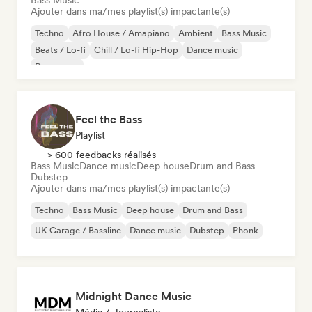
Bass Music
Ajouter dans ma/mes playlist(s) impactante(s)
Techno
Afro House / Amapiano
Ambient
Bass Music
Beats / Lo-fi
Chill / Lo-fi Hip-Hop
Dance music
Dance pop
Feel the Bass
Playlist
> 600 feedbacks réalisés
Bass Music
Dance music
Deep house
Drum and Bass
Dubstep
Ajouter dans ma/mes playlist(s) impactante(s)
Techno
Bass Music
Deep house
Drum and Bass
UK Garage / Bassline
Dance music
Dubstep
Phonk
Midnight Dance Music