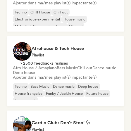
Ajouter dans ma/mes playlist(s) impactante(s)
Techno
Chill House
Chill out
Electronique expérimental
House music
Melodic & Progressive House
Minimal
Organic House / Downtempo
Afrohouse & Tech House
Playlist
> 2500 feedbacks réalisés
Afro House / Amapiano
Bass Music
Chill out
Dance music
Deep house
Ajouter dans ma/mes playlist(s) impactante(s)
Techno
Bass Music
Dance music
Deep house
House française
Funky / Jackin House
Future house
House music
Cardio Club: Don't Stop! 💦
Playlist