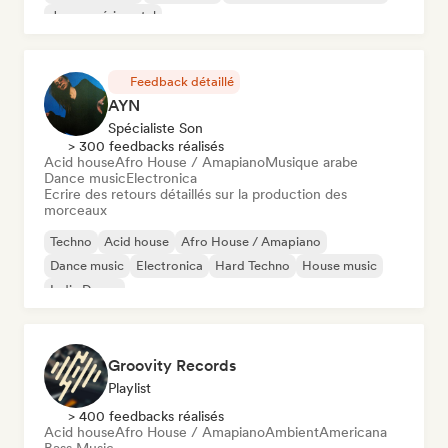
Jazz expérimental
Feedback détaillé
AYN
Spécialiste Son
> 300 feedbacks réalisés
Acid house
Afro House / Amapiano
Musique arabe
Dance music
Electronica
Ecrire des retours détaillés sur la production des
morceaux
Techno
Acid house
Afro House / Amapiano
Dance music
Electronica
Hard Techno
House music
Indie Dance
Groovity Records
Playlist
> 400 feedbacks réalisés
Acid house
Afro House / Amapiano
Ambient
Americana