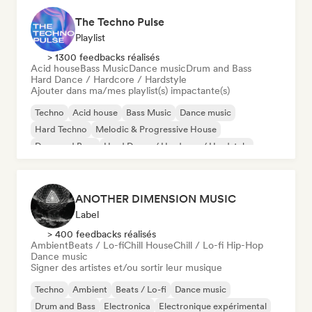
The Techno Pulse
Playlist
> 1300 feedbacks réalisés
Acid house
Bass Music
Dance music
Drum and Bass
Hard Dance / Hardcore / Hardstyle
Ajouter dans ma/mes playlist(s) impactante(s)
Techno
Acid house
Bass Music
Dance music
Hard Techno
Melodic & Progressive House
Drum and Bass
Hard Dance / Hardcore / Hardstyle
ANOTHER DIMENSION MUSIC
Label
> 400 feedbacks réalisés
Ambient
Beats / Lo-fi
Chill House
Chill / Lo-fi Hip-Hop
Dance music
Signer des artistes et/ou sortir leur musique
Techno
Ambient
Beats / Lo-fi
Dance music
Drum and Bass
Electronica
Electronique expérimental