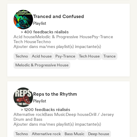
Tranced and Confused
Playlist
> 400 feedbacks réalisés
Acid house
Melodic & Progressive House
Psy-Trance
Tech House
Techno
Ajouter dans ma/mes playlist(s) impactante(s)
Techno
Acid house
Psy-Trance
Tech House
Trance
Melodic & Progressive House
Reps to the Rhythm
Playlist
> 1200 feedbacks réalisés
Alternative rock
Bass Music
Deep house
Drill / Jersey
Drum and Bass
Ajouter dans ma/mes playlist(s) impactante(s)
Techno
Alternative rock
Bass Music
Deep house