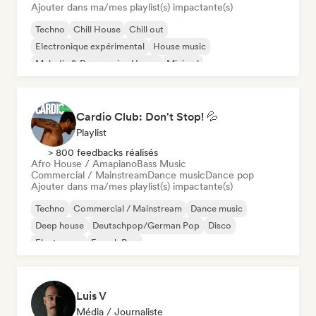
Ajouter dans ma/mes playlist(s) impactante(s)
Techno
Chill House
Chill out
Electronique expérimental
House music
Melodic & Progressive House
Minimal
Organic House / Downtempo
Cardio Club: Don't Stop! 💦
Playlist
> 800 feedbacks réalisés
Afro House / Amapiano
Bass Music
Commercial / Mainstream
Dance music
Dance pop
Ajouter dans ma/mes playlist(s) impactante(s)
Techno
Commercial / Mainstream
Dance music
Deep house
Deutschpop/German Pop
Disco
Electropop
French Pop
Luis V
Média / Journaliste