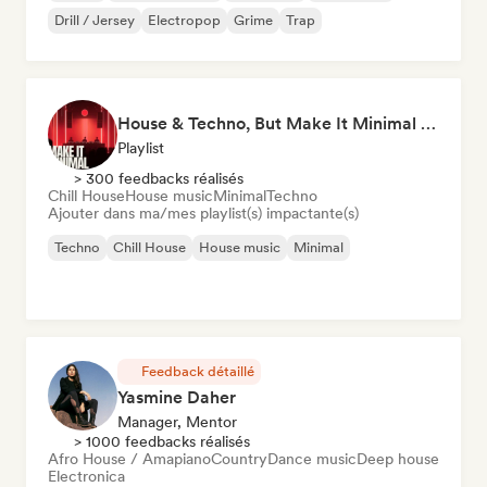
Drill / Jersey
Electropop
Grime
Trap
House & Techno, But Make It Minimal 🎚️ Tech House & Melodic Grooves
Playlist
> 300 feedbacks réalisés
Chill House
House music
Minimal
Techno
Ajouter dans ma/mes playlist(s) impactante(s)
Techno
Chill House
House music
Minimal
Feedback détaillé
Yasmine Daher
Manager, Mentor
> 1000 feedbacks réalisés
Afro House / Amapiano
Country
Dance music
Deep house
Electronica