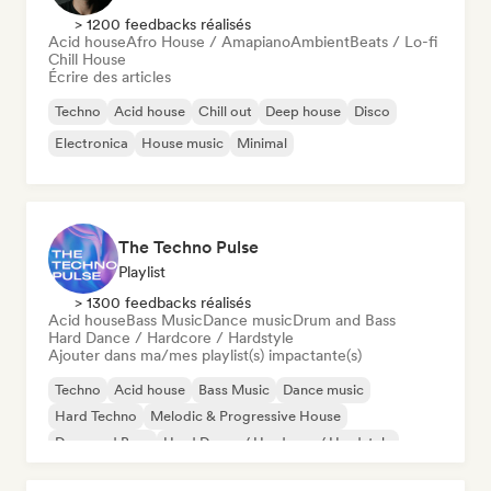
> 1200 feedbacks réalisés
Acid house
Afro House / Amapiano
Ambient
Beats / Lo-fi
Chill House
Écrire des articles
Techno
Acid house
Chill out
Deep house
Disco
Electronica
House music
Minimal
The Techno Pulse
Playlist
> 1300 feedbacks réalisés
Acid house
Bass Music
Dance music
Drum and Bass
Hard Dance / Hardcore / Hardstyle
Ajouter dans ma/mes playlist(s) impactante(s)
Techno
Acid house
Bass Music
Dance music
Hard Techno
Melodic & Progressive House
Drum and Bass
Hard Dance / Hardcore / Hardstyle