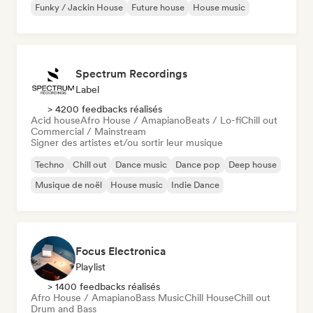
Funky / Jackin House
Future house
House music
Spectrum Recordings
Label
> 4200 feedbacks réalisés
Acid house
Afro House / Amapiano
Beats / Lo-fi
Chill out
Commercial / Mainstream
Signer des artistes et/ou sortir leur musique
Techno
Chill out
Dance music
Dance pop
Deep house
Musique de noël
House music
Indie Dance
Focus Electronica
Playlist
> 1400 feedbacks réalisés
Afro House / Amapiano
Bass Music
Chill House
Chill out
Drum and Bass