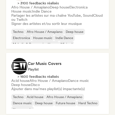
> 3100 feedbacks réalisés
Afro House / Amapiano
Deep house
Electronica
House music
Indie Dance
Partager les artistes sur ma chaîne YouTube, SoundCloud
ou Twitch
Signer des artistes et/ou sortir leur musique
Techno
Afro House / Amapiano
Deep house
Electronica
House music
Indie Dance
Melodic & Progressive House
Minimal
Car Music Covers
Playlist
> 1600 feedbacks réalisés
Acid house
Afro House / Amapiano
Dance music
Deep house
Disco
Ajouter dans ma/mes playlist(s) impactante(s)
Techno
Acid house
Afro House / Amapiano
Dance music
Deep house
Future house
Hard Techno
House music