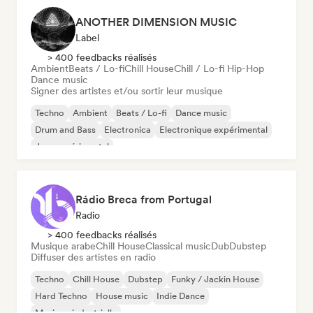
ANOTHER DIMENSION MUSIC
Label
> 400 feedbacks réalisés
Ambient
Beats / Lo-fi
Chill House
Chill / Lo-fi Hip-Hop
Dance music
Signer des artistes et/ou sortir leur musique
Techno
Ambient
Beats / Lo-fi
Dance music
Drum and Bass
Electronica
Electronique expérimental
Jazz expérimental
Rádio Breca from Portugal
Radio
> 400 feedbacks réalisés
Musique arabe
Chill House
Classical music
Dub
Dubstep
Diffuser des artistes en radio
Techno
Chill House
Dubstep
Funky / Jackin House
Hard Techno
House music
Indie Dance
Musique industrielle