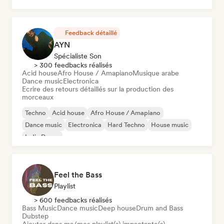
Feedback détaillé
AYN
Spécialiste Son
> 300 feedbacks réalisés
Acid house
Afro House / Amapiano
Musique arabe
Dance music
Electronica
Ecrire des retours détaillés sur la production des
morceaux
Techno
Acid house
Afro House / Amapiano
Dance music
Electronica
Hard Techno
House music
Indie Dance
Feel the Bass
Playlist
> 600 feedbacks réalisés
Bass Music
Dance music
Deep house
Drum and Bass
Dubstep