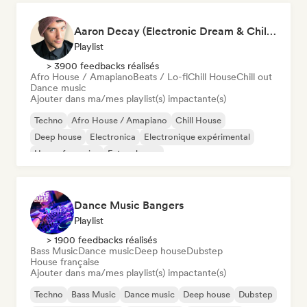
Aaron Decay (Electronic Dream & Chill Electronic Dream playlists)
Playlist
> 3900 feedbacks réalisés
Afro House / Amapiano
Beats / Lo-fi
Chill House
Chill out
Dance music
Ajouter dans ma/mes playlist(s) impactante(s)
Techno
Afro House / Amapiano
Chill House
Deep house
Electronica
Electronique expérimental
House française
Future house
Dance Music Bangers
Playlist
> 1900 feedbacks réalisés
Bass Music
Dance music
Deep house
Dubstep
House française
Ajouter dans ma/mes playlist(s) impactante(s)
Techno
Bass Music
Dance music
Deep house
Dubstep