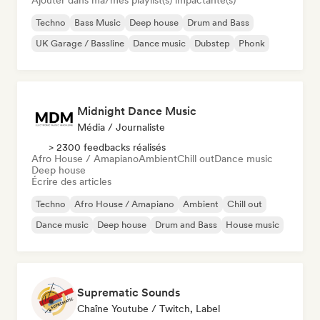
Ajouter dans ma/mes playlist(s) impactante(s)
Techno
Bass Music
Deep house
Drum and Bass
UK Garage / Bassline
Dance music
Dubstep
Phonk
Midnight Dance Music
Média / Journaliste
> 2300 feedbacks réalisés
Afro House / Amapiano
Ambient
Chill out
Dance music
Deep house
Écrire des articles
Techno
Afro House / Amapiano
Ambient
Chill out
Dance music
Deep house
Drum and Bass
House music
Suprematic Sounds
Chaîne Youtube / Twitch, Label