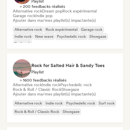
Playlist
> 200 feedbacks réalisés
Alternative rock
Dream pop
Rock expérimental
Garage rock
Indie pop
Ajouter dans ma/mes playlist(s) impactante(s)
Alternative rock
Rock expérimental
Garage rock
Indie rock
New wave
Psychedelic rock
Shoegaze
Surf rock
Rock for Salted Hair & Sandy Toes
Playlist
> 1600 feedbacks réalisés
Alternative rock
Indie rock
Psychedelic rock
Rock & Roll / Classic Rock
Shoegaze
Ajouter dans ma/mes playlist(s) impactante(s)
Alternative rock
Indie rock
Psychedelic rock
Surf rock
Rock & Roll / Classic Rock
Shoegaze