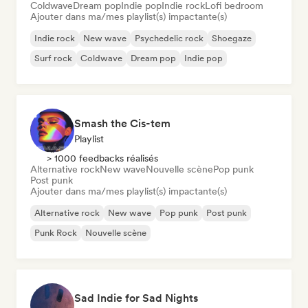
Coldwave
Dream pop
Indie pop
Indie rock
Lofi bedroom
Ajouter dans ma/mes playlist(s) impactante(s)
Indie rock
New wave
Psychedelic rock
Shoegaze
Surf rock
Coldwave
Dream pop
Indie pop
Smash the Cis-tem
Playlist
> 1000 feedbacks réalisés
Alternative rock
New wave
Nouvelle scène
Pop punk
Post punk
Ajouter dans ma/mes playlist(s) impactante(s)
Alternative rock
New wave
Pop punk
Post punk
Punk Rock
Nouvelle scène
Sad Indie for Sad Nights