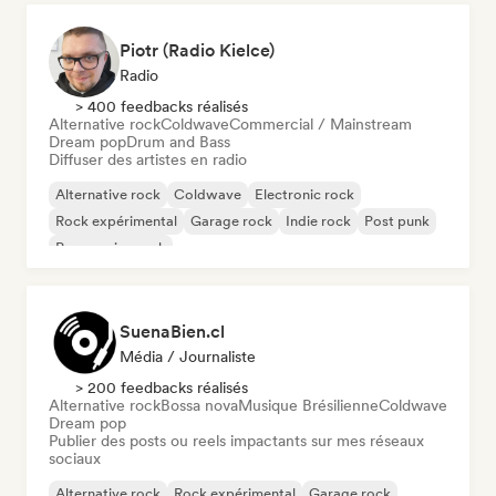
Piotr (Radio Kielce)
Radio
> 400 feedbacks réalisés
Alternative rock
Coldwave
Commercial / Mainstream
Dream pop
Drum and Bass
Diffuser des artistes en radio
Alternative rock
Coldwave
Electronic rock
Rock expérimental
Garage rock
Indie rock
Post punk
Progressive rock
SuenaBien.cl
Média / Journaliste
> 200 feedbacks réalisés
Alternative rock
Bossa nova
Musique Brésilienne
Coldwave
Dream pop
Publier des posts ou reels impactants sur mes réseaux
sociaux
Alternative rock
Rock expérimental
Garage rock