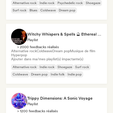
Alternative rock
Indie rock
Psychedelic rock
Shoegaze
Surf rock
Blues
Coldwave
Dream pop
Witchy Whispers & Spells 🔮 Ethereal Art Pop & Dream Pop
Playlist
> 2000 feedbacks réalisés
Alternative rock
Coldwave
Dream pop
Musique de film
Hyperpop
Ajouter dans ma/mes playlist(s) impactante(s)
Alternative rock
Indie rock
Shoegaze
Surf rock
Coldwave
Dream pop
Indie folk
Indie pop
Trippy Dimensions: A Sonic Voyage
Playlist
> 1200 feedbacks réalisés