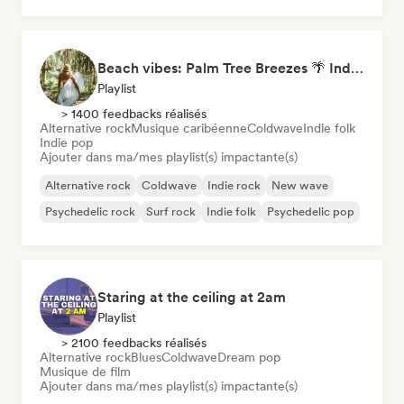
Beach vibes: Palm Tree Breezes 🌴 Indie Folk, Acoustic & Singer-Songwriter
Playlist
> 1400 feedbacks réalisés
Alternative rock
Musique caribéenne
Coldwave
Indie folk
Indie pop
Ajouter dans ma/mes playlist(s) impactante(s)
Alternative rock
Coldwave
Indie rock
New wave
Psychedelic rock
Surf rock
Indie folk
Psychedelic pop
Staring at the ceiling at 2am
Playlist
> 2100 feedbacks réalisés
Alternative rock
Blues
Coldwave
Dream pop
Musique de film
Ajouter dans ma/mes playlist(s) impactante(s)