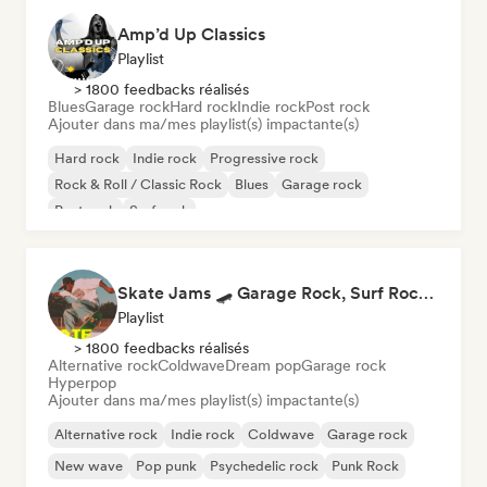
Amp’d Up Classics
Playlist
> 1800 feedbacks réalisés
Blues
Garage rock
Hard rock
Indie rock
Post rock
Ajouter dans ma/mes playlist(s) impactante(s)
Hard rock
Indie rock
Progressive rock
Rock & Roll / Classic Rock
Blues
Garage rock
Post rock
Surf rock
Skate Jams 🛹 Garage Rock, Surf Rock & Neo-Psych
Playlist
> 1800 feedbacks réalisés
Alternative rock
Coldwave
Dream pop
Garage rock
Hyperpop
Ajouter dans ma/mes playlist(s) impactante(s)
Alternative rock
Indie rock
Coldwave
Garage rock
New wave
Pop punk
Psychedelic rock
Punk Rock