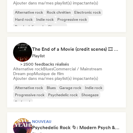
Ajouter dans ma/mes playlist(s) impactante(s)
Alternative rock
Rock chrétien
Electronic rock
Hard rock
Indie rock
Progressive rock
Psychedelic rock
Shoegaze
The End of a Movie (credit scenes) 🎞️ Cinematic Dream Pop & Bedroom Indie
Playlist
> 2500 feedbacks réalisés
Alternative rock
Blues
Commercial / Mainstream
Dream pop
Musique de film
Ajouter dans ma/mes playlist(s) impactante(s)
Alternative rock
Blues
Garage rock
Indie rock
Progressive rock
Psychedelic rock
Shoegaze
Surf rock
NOUVEAU
Psychedelic Rock 🌀: Modern Psych & Turkish Vibes