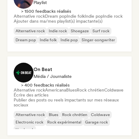
Playlist
> 1500 feedbacks réalisés
Alternative rock
Dream pop
Indie folk
Indie pop
Indie rock
Ajouter dans ma/mes playlist(s) impactante(s)
Alternative rock
Indie rock
Shoegaze
Surf rock
Dream pop
Indie folk
Indie pop
Singer-songwriter
On Beat
Média / Journaliste
> 400 feedbacks réalisés
Alternative rock
Americana
Blues
Rock chrétien
Coldwave
Écrire des articles
Publier des posts ou reels impactants sur mes réseaux
sociaux
Alternative rock
Blues
Rock chrétien
Coldwave
Electronic rock
Rock expérimental
Garage rock
Hard rock