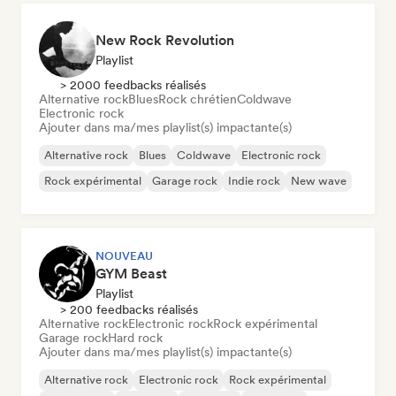
New Rock Revolution
Playlist
> 2000 feedbacks réalisés
Alternative rock
Blues
Rock chrétien
Coldwave
Electronic rock
Ajouter dans ma/mes playlist(s) impactante(s)
Alternative rock
Blues
Coldwave
Electronic rock
Rock expérimental
Garage rock
Indie rock
New wave
NOUVEAU
GYM Beast
Playlist
> 200 feedbacks réalisés
Alternative rock
Electronic rock
Rock expérimental
Garage rock
Hard rock
Ajouter dans ma/mes playlist(s) impactante(s)
Alternative rock
Electronic rock
Rock expérimental