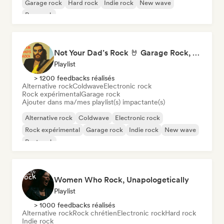
Garage rock
Hard rock
Indie rock
New wave
Pop punk
Not Your Dad’s Rock 🤘 Garage Rock, Alt-Rock & Indie Anthems
Playlist
> 1200 feedbacks réalisés
Alternative rock
Coldwave
Electronic rock
Rock expérimental
Garage rock
Ajouter dans ma/mes playlist(s) impactante(s)
Alternative rock
Coldwave
Electronic rock
Rock expérimental
Garage rock
Indie rock
New wave
Post rock
Women Who Rock, Unapologetically
Playlist
> 1000 feedbacks réalisés
Alternative rock
Rock chrétien
Electronic rock
Hard rock
Indie rock