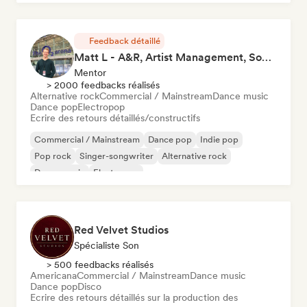
Feedback détaillé
Matt L - A&R, Artist Management, Songwriter
Mentor
> 2000 feedbacks réalisés
Alternative rock
Commercial / Mainstream
Dance music
Dance pop
Electropop
Ecrire des retours détaillés/constructifs
Commercial / Mainstream
Dance pop
Indie pop
Pop rock
Singer-songwriter
Alternative rock
Dance music
Electropop
Red Velvet Studios
Spécialiste Son
> 500 feedbacks réalisés
Americana
Commercial / Mainstream
Dance music
Dance pop
Disco
Ecrire des retours détaillés sur la production des