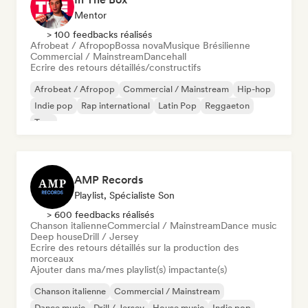
Mentor
> 100 feedbacks réalisés
Afrobeat / Afropop
Bossa nova
Musique Brésilienne
Commercial / Mainstream
Dancehall
Ecrire des retours détaillés/constructifs
Afrobeat / Afropop
Commercial / Mainstream
Hip-hop
Indie pop
Rap international
Latin Pop
Reggaeton
Trap
AMP Records
Playlist, Spécialiste Son
> 600 feedbacks réalisés
Chanson italienne
Commercial / Mainstream
Dance music
Deep house
Drill / Jersey
Ecrire des retours détaillés sur la production des
morceaux
Ajouter dans ma/mes playlist(s) impactante(s)
Chanson italienne
Commercial / Mainstream
Dance music
Drill / Jersey
House music
Indie pop