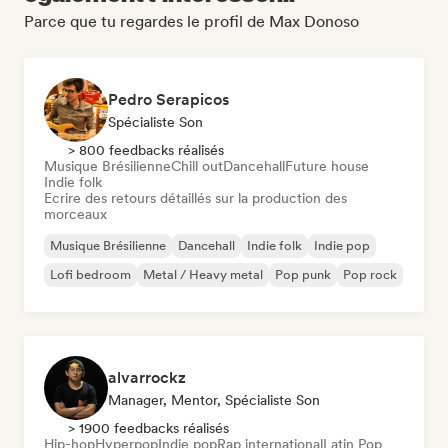
Parce que tu regardes le profil de Max Donoso
Pedro Serapicos
Spécialiste Son
> 800 feedbacks réalisés
Musique Brésilienne
Chill out
Dancehall
Future house
Indie folk
Ecrire des retours détaillés sur la production des
morceaux
Musique Brésilienne
Dancehall
Indie folk
Indie pop
Lofi bedroom
Metal / Heavy metal
Pop punk
Pop rock
alvarrockz
Manager, Mentor, Spécialiste Son
> 1900 feedbacks réalisés
Hip-hop
Hyperpop
Indie pop
Rap international
Latin Pop