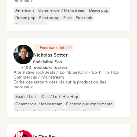
morceaux
Americana
Commercial / Mainstream
Dance pop
Dream pop
Electropop
Funk
Pop rock
Progressive pop
Feedback détaillé
Nicholas Setter
Spécialiste Son
> 100 feedbacks réalisés
Alternative rock
Beats / Lo-fi
Blues
Chill / Lo-fi Hip-Hop
Commercial / Mainstream
Ecrire des retours détaillés sur la production des
morceaux
Beats / Lo-fi
Chill / Lo-fi Hip-Hop
Commercial / Mainstream
Electronique expérimental
Hip-hop
Indie pop
Lofi bedroom
Pop rock
In The Box