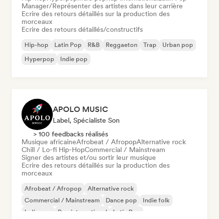
Manager/Représenter des artistes dans leur carrière
Ecrire des retours détaillés sur la production des
morceaux
Ecrire des retours détaillés/constructifs
Hip-hop
Latin Pop
R&B
Reggaeton
Trap
Urban pop
Hyperpop
Indie pop
APOLO MUSIC
Label, Spécialiste Son
> 100 feedbacks réalisés
Musique africaine
Afrobeat / Afropop
Alternative rock
Chill / Lo-fi Hip-Hop
Commercial / Mainstream
Signer des artistes et/ou sortir leur musique
Ecrire des retours détaillés sur la production des
morceaux
Afrobeat / Afropop
Alternative rock
Commercial / Mainstream
Dance pop
Indie folk
Indie pop
Pop international
Latin Pop