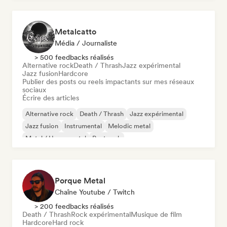
Metalcatto
Média / Journaliste
> 500 feedbacks réalisés
Alternative rock
Death / Thrash
Jazz expérimental
Jazz fusion
Hardcore
Publier des posts ou reels impactants sur mes réseaux
sociaux
Écrire des articles
Alternative rock
Death / Thrash
Jazz expérimental
Jazz fusion
Instrumental
Melodic metal
Metal / Heavy metal
Post rock
Porque Metal
Chaîne Youtube / Twitch
> 200 feedbacks réalisés
Death / Thrash
Rock expérimental
Musique de film
Hardcore
Hard rock