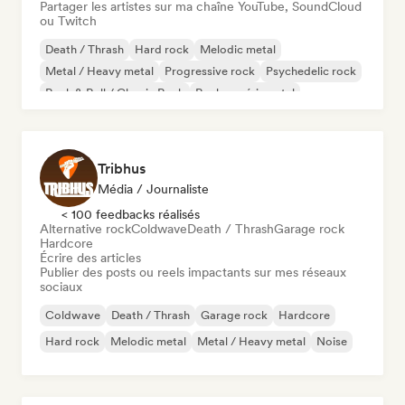
Partager les artistes sur ma chaîne YouTube, SoundCloud
ou Twitch
Death / Thrash
Hard rock
Melodic metal
Metal / Heavy metal
Progressive rock
Psychedelic rock
Rock & Roll / Classic Rock
Rock expérimental
Tribhus
Média / Journaliste
< 100 feedbacks réalisés
Alternative rock
Coldwave
Death / Thrash
Garage rock
Hardcore
Écrire des articles
Publier des posts ou reels impactants sur mes réseaux
sociaux
Coldwave
Death / Thrash
Garage rock
Hardcore
Hard rock
Melodic metal
Metal / Heavy metal
Noise