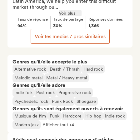
Latin America, we help you enter this difficult 
market through ou...
Voir plus
Taux de réponse
Taux de partage
Réponses données
94%
30%
1,366
Voir les médias / pros similaires
Genres qu’il/elle accepte le plus
Alternative rock
Death / Thrash
Hard rock
Melodic metal
Metal / Heavy metal
Genres qu’il/elle adore
Indie folk
Post rock
Progressive rock
Psychedelic rock
Punk Rock
Shoegaze
Genres qu'ils sont également ouverts à recevoir
Musique de film
Funk
Hardcore
Hip-hop
Indie rock
Modern jazz
Afficher tout +4
Il/elle veut recevoir des morceaux d’artistes