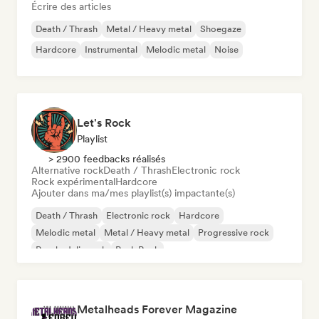
Écrire des articles
Death / Thrash
Metal / Heavy metal
Shoegaze
Hardcore
Instrumental
Melodic metal
Noise
Let's Rock
Playlist
> 2900 feedbacks réalisés
Alternative rock
Death / Thrash
Electronic rock
Rock expérimental
Hardcore
Ajouter dans ma/mes playlist(s) impactante(s)
Death / Thrash
Electronic rock
Hardcore
Melodic metal
Metal / Heavy metal
Progressive rock
Psychedelic rock
Punk Rock
Metalheads Forever Magazine