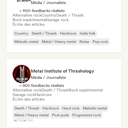
Média / Journaliste
> 1100 feedbacks réalisés
Alternative rock
Country
Death / Thrash
Rock expérimental
Garage rock
Écrire des articles
Country
Death / Thrash
Hardcore
Indie folk
Melodic metal
Metal / Heavy metal
Noise
Pop rock
Metal Institute of Thrashology
Média / Journaliste
> 900 feedbacks réalisés
Alternative rock
Death / Thrash
Rock expérimental
Garage rock
Hardcore
Écrire des articles
Death / Thrash
Hardcore
Hard rock
Melodic metal
Metal / Heavy metal
Post punk
Progressive rock
Punk Rock