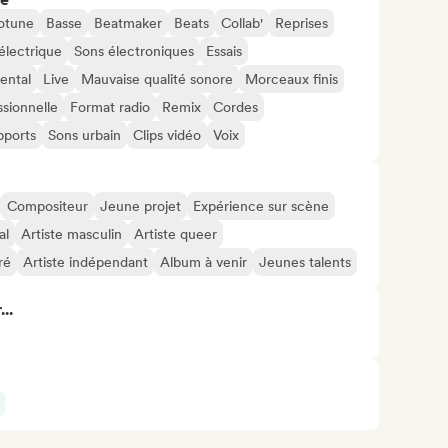
otune
Basse
Beatmaker
Beats
Collab'
Reprises
électrique
Sons électroniques
Essais
ental
Live
Mauvaise qualité sonore
Morceaux finis
sionnelle
Format radio
Remix
Cordes
pports
Sons urbain
Clips vidéo
Voix
Compositeur
Jeune projet
Expérience sur scène
al
Artiste masculin
Artiste queer
ré
Artiste indépendant
Album à venir
Jeunes talents
..