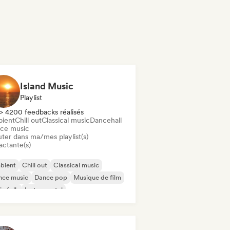
Island Music
Playlist
> 4200 feedbacks réalisés
ient
Chill out
Classical music
Dancehall
ce music
uter dans ma/mes playlist(s)
actante(s)
bient
Chill out
Classical music
nce music
Dance pop
Musique de film
ie folk
Instrumental