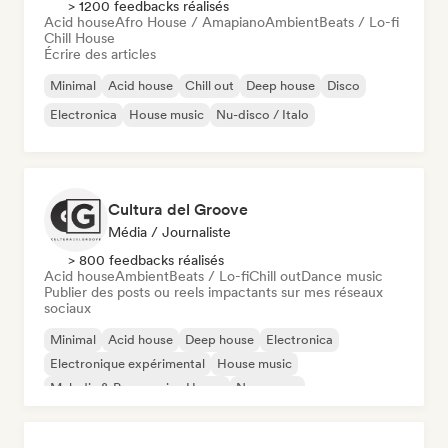
> 1200 feedbacks réalisés
Acid house
Afro House / Amapiano
Ambient
Beats / Lo-fi
Chill House
Écrire des articles
Minimal
Acid house
Chill out
Deep house
Disco
Electronica
House music
Nu-disco / Italo
Cultura del Groove
Média / Journaliste
> 800 feedbacks réalisés
Acid house
Ambient
Beats / Lo-fi
Chill out
Dance music
Publier des posts ou reels impactants sur mes réseaux
sociaux
Minimal
Acid house
Deep house
Electronica
Electronique expérimental
House music
Melodic & Progressive House
New wave