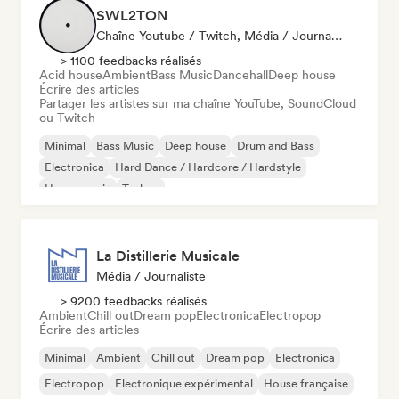
SWL2TON
Chaîne Youtube / Twitch, Média / Journaliste
> 1100 feedbacks réalisés
Acid house
Ambient
Bass Music
Dancehall
Deep house
Écrire des articles
Partager les artistes sur ma chaîne YouTube, SoundCloud
ou Twitch
Minimal
Bass Music
Deep house
Drum and Bass
Electronica
Hard Dance / Hardcore / Hardstyle
House music
Techno
La Distillerie Musicale
Média / Journaliste
> 9200 feedbacks réalisés
Ambient
Chill out
Dream pop
Electronica
Electropop
Écrire des articles
Minimal
Ambient
Chill out
Dream pop
Electronica
Electropop
Electronique expérimental
House française