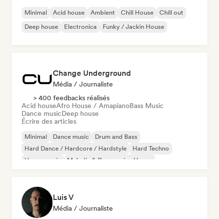
Minimal
Acid house
Ambient
Chill House
Chill out
Deep house
Electronica
Funky / Jackin House
Change Underground
Média / Journaliste
> 400 feedbacks réalisés
Acid house
Afro House / Amapiano
Bass Music
Dance music
Deep house
Écrire des articles
Minimal
Dance music
Drum and Bass
Hard Dance / Hardcore / Hardstyle
Hard Techno
House music
Melodic & Progressive House
Melodic Techno
Luis V
Média / Journaliste