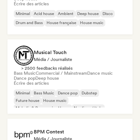
Écrire des articles
Minimal
Acid house
Ambient
Deep house
Disco
Drum and Bass
House française
House music
Musical Touch
Média / Journaliste
> 2500 feedbacks réalisés
Bass Music
Commercial / Mainstream
Dance music
Dance pop
Deep house
Écrire des articles
Minimal
Bass Music
Dance pop
Dubstep
Future house
House music
Melodic & Progressive House
Nu-disco / Italo
BPM Contest
Média / Journaliste