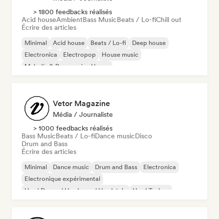
> 1800 feedbacks réalisés
Acid house
Ambient
Bass Music
Beats / Lo-fi
Chill out
Écrire des articles
Minimal
Acid house
Beats / Lo-fi
Deep house
Electronica
Electropop
House music
Melodic & Progressive House
Vetor Magazine
Média / Journaliste
> 1000 feedbacks réalisés
Bass Music
Beats / Lo-fi
Dance music
Disco
Drum and Bass
Écrire des articles
Minimal
Dance music
Drum and Bass
Electronica
Electronique expérimental
Hard Dance / Hardcore / Hardstyle
Hard Techno
Musique industrielle