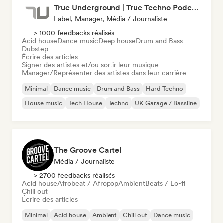
True Underground | True Techno Podcast | ONE
Label, Manager, Média / Journaliste
> 1000 feedbacks réalisés
Acid house
Dance music
Deep house
Drum and Bass
Dubstep
Écrire des articles
Signer des artistes et/ou sortir leur musique
Manager/Représenter des artistes dans leur carrière
Minimal
Dance music
Drum and Bass
Hard Techno
House music
Tech House
Techno
UK Garage / Bassline
The Groove Cartel
Média / Journaliste
> 2700 feedbacks réalisés
Acid house
Afrobeat / Afropop
Ambient
Beats / Lo-fi
Chill out
Écrire des articles
Minimal
Acid house
Ambient
Chill out
Dance music