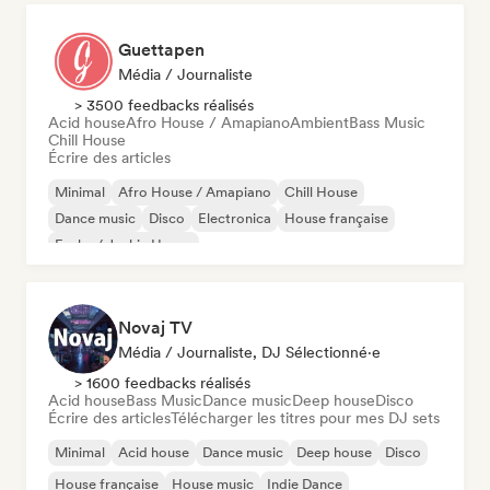
Guettapen
Média / Journaliste
> 3500 feedbacks réalisés
Acid house
Afro House / Amapiano
Ambient
Bass Music
Chill House
Écrire des articles
Minimal
Afro House / Amapiano
Chill House
Dance music
Disco
Electronica
House française
Funky / Jackin House
Novaj TV
Média / Journaliste, DJ Sélectionné·e
> 1600 feedbacks réalisés
Acid house
Bass Music
Dance music
Deep house
Disco
Écrire des articles
Télécharger les titres pour mes DJ sets
Minimal
Acid house
Dance music
Deep house
Disco
House française
House music
Indie Dance