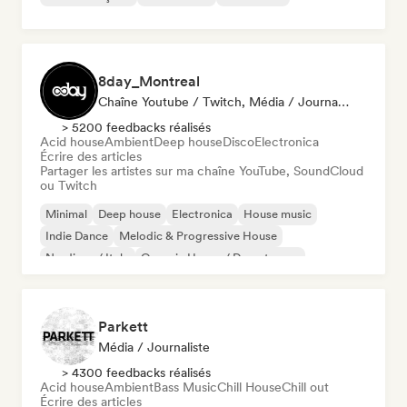
8day_Montreal
Chaîne Youtube / Twitch, Média / Journaliste
> 5200 feedbacks réalisés
Acid house
Ambient
Deep house
Disco
Electronica
Écrire des articles
Partager les artistes sur ma chaîne YouTube, SoundCloud
ou Twitch
Minimal
Deep house
Electronica
House music
Indie Dance
Melodic & Progressive House
Nu-disco / Italo
Organic House / Downtempo
Parkett
Média / Journaliste
> 4300 feedbacks réalisés
Acid house
Ambient
Bass Music
Chill House
Chill out
Écrire des articles