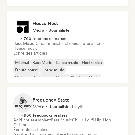
House Nest
Média / Journaliste
> 700 feedbacks réalisés
Bass Music
Dance music
Electronica
Future house
House music
Écrire des articles
Minimal
Bass Music
Dance music
Electronica
Future house
House music
Melodic & Progressive House
Nu-disco / Italo
Frequency State
Média / Journaliste, Playlist
> 900 feedbacks réalisés
Acid house
Ambient
Bass Music
Chill / Lo-fi Hip-Hop
Chill out
Écrire des articles
Ajouter dans ma/mes playlist(s) impactante(s)