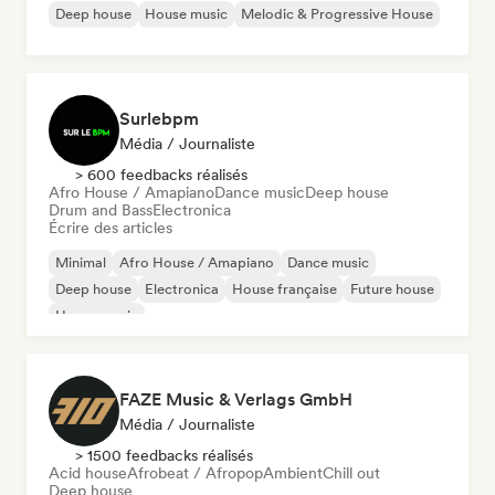
Deep house
House music
Melodic & Progressive House
Surlebpm
Média / Journaliste
> 600 feedbacks réalisés
Afro House / Amapiano
Dance music
Deep house
Drum and Bass
Electronica
Écrire des articles
Minimal
Afro House / Amapiano
Dance music
Deep house
Electronica
House française
Future house
House music
FAZE Music & Verlags GmbH
Média / Journaliste
> 1500 feedbacks réalisés
Acid house
Afrobeat / Afropop
Ambient
Chill out
Deep house