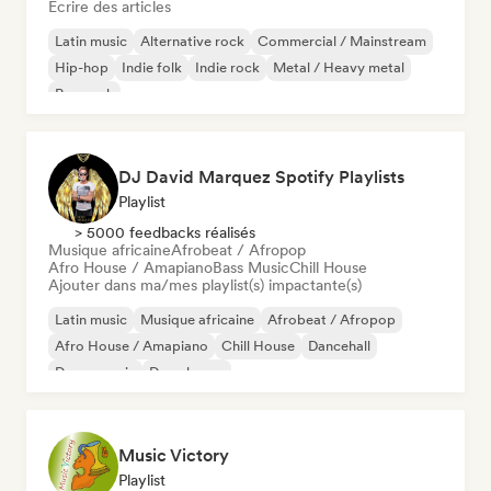
Écrire des articles
Latin music
Alternative rock
Commercial / Mainstream
Hip-hop
Indie folk
Indie rock
Metal / Heavy metal
Pop rock
DJ David Marquez Spotify Playlists
Playlist
> 5000 feedbacks réalisés
Musique africaine
Afrobeat / Afropop
Afro House / Amapiano
Bass Music
Chill House
Ajouter dans ma/mes playlist(s) impactante(s)
Latin music
Musique africaine
Afrobeat / Afropop
Afro House / Amapiano
Chill House
Dancehall
Dance music
Deep house
Music Victory
Playlist