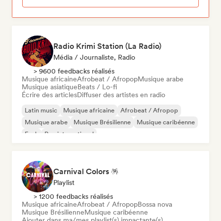
Radio Krimi Station (La Radio)
Média / Journaliste, Radio
> 9600 feedbacks réalisés
Musique africaine
Afrobeat / Afropop
Musique arabe
Musique asiatique
Beats / Lo-fi
Écrire des articles
Diffuser des artistes en radio
Latin music
Musique africaine
Afrobeat / Afropop
Musique arabe
Musique Brésilienne
Musique caribéenne
Funk
Rap international
Carnival Colors 🪅
Playlist
> 1200 feedbacks réalisés
Musique africaine
Afrobeat / Afropop
Bossa nova
Musique Brésilienne
Musique caribéenne
Ajouter dans ma/mes playlist(s) impactante(s)