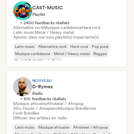
CAST-MUSIC
Playlist
> 2400 feedbacks réalisés
Alternative rock
Musique caribéenne
Hard rock
Latin music
Metal / Heavy metal
Ajouter dans ma/mes playlist(s) impactante(s)
Latin music
Alternative rock
Hard rock
Pop punk
Musique caribéenne
Metal / Heavy metal
Reggae
Rock & Roll / Classic Rock
NOUVEAU
D-Rymez
Radio
< 100 feedbacks réalisés
Musique africaine
Afrobeat / Afropop
Afro House / Amapiano
Musique Brésilienne
Funk Brésilien
Diffuser des artistes en radio
Latin music
Musique africaine
Afrobeat / Afropop