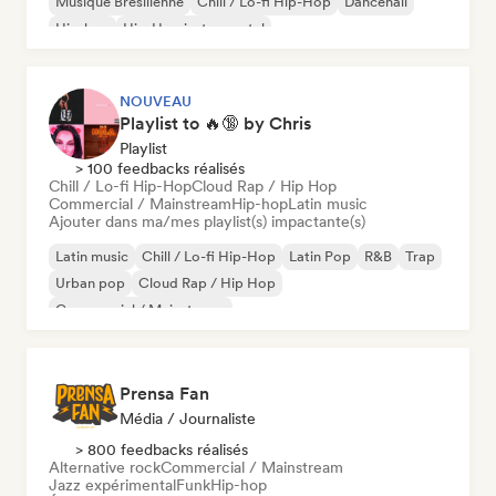
Musique Brésilienne
Chill / Lo-fi Hip-Hop
Dancehall
Hip-hop
Hip-Hop instrumental
NOUVEAU
Playlist to 🔥🔞 by Chris
Playlist
> 100 feedbacks réalisés
Chill / Lo-fi Hip-Hop
Cloud Rap / Hip Hop
Commercial / Mainstream
Hip-hop
Latin music
Ajouter dans ma/mes playlist(s) impactante(s)
Latin music
Chill / Lo-fi Hip-Hop
Latin Pop
R&B
Trap
Urban pop
Cloud Rap / Hip Hop
Commercial / Mainstream
Prensa Fan
Média / Journaliste
> 800 feedbacks réalisés
Alternative rock
Commercial / Mainstream
Jazz expérimental
Funk
Hip-hop