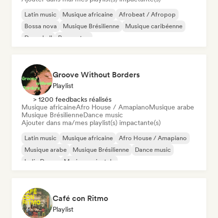
Latin music
Musique africaine
Afrobeat / Afropop
Bossa nova
Musique Brésilienne
Musique caribéenne
Dancehall
Reggaeton
Groove Without Borders
Playlist
> 1200 feedbacks réalisés
Musique africaine
Afro House / Amapiano
Musique arabe
Musique Brésilienne
Dance music
Ajouter dans ma/mes playlist(s) impactante(s)
Latin music
Musique africaine
Afro House / Amapiano
Musique arabe
Musique Brésilienne
Dance music
Indie Dance
Musique orientale
Café con Ritmo
Playlist