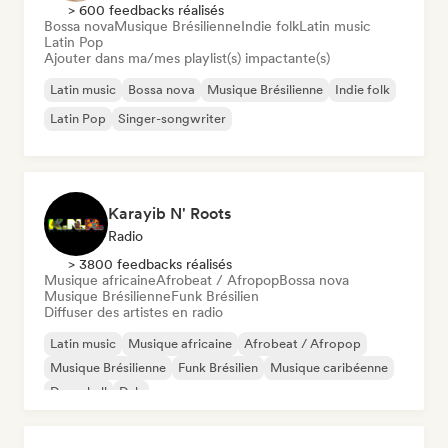
> 600 feedbacks réalisés
Bossa nova
Musique Brésilienne
Indie folk
Latin music
Latin Pop
Ajouter dans ma/mes playlist(s) impactante(s)
Latin music
Bossa nova
Musique Brésilienne
Indie folk
Latin Pop
Singer-songwriter
Karayib N' Roots
Radio
> 3800 feedbacks réalisés
Musique africaine
Afrobeat / Afropop
Bossa nova
Musique Brésilienne
Funk Brésilien
Diffuser des artistes en radio
Latin music
Musique africaine
Afrobeat / Afropop
Musique Brésilienne
Funk Brésilien
Musique caribéenne
Dancehall
Dub