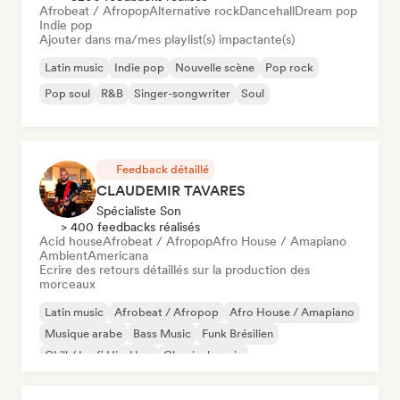
Afrobeat / Afropop
Alternative rock
Dancehall
Dream pop
Indie pop
Ajouter dans ma/mes playlist(s) impactante(s)
Latin music
Indie pop
Nouvelle scène
Pop rock
Pop soul
R&B
Singer-songwriter
Soul
Feedback détaillé
CLAUDEMIR TAVARES
Spécialiste Son
> 400 feedbacks réalisés
Acid house
Afrobeat / Afropop
Afro House / Amapiano
Ambient
Americana
Ecrire des retours détaillés sur la production des
morceaux
Latin music
Afrobeat / Afropop
Afro House / Amapiano
Musique arabe
Bass Music
Funk Brésilien
Chill / Lo-fi Hip-Hop
Classical music