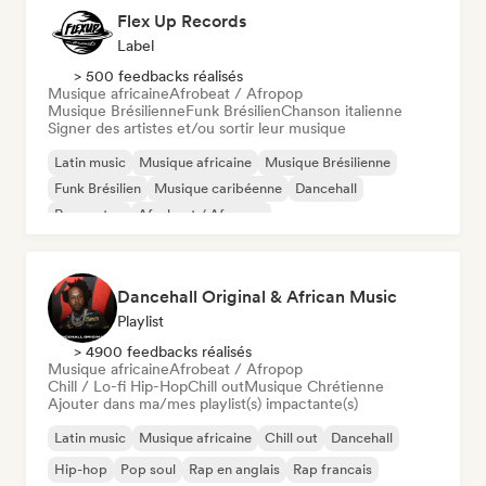
Flex Up Records
Label
> 500 feedbacks réalisés
Musique africaine
Afrobeat / Afropop
Musique Brésilienne
Funk Brésilien
Chanson italienne
Signer des artistes et/ou sortir leur musique
Latin music
Musique africaine
Musique Brésilienne
Funk Brésilien
Musique caribéenne
Dancehall
Reggaeton
Afrobeat / Afropop
Dancehall Original & African Music
Playlist
> 4900 feedbacks réalisés
Musique africaine
Afrobeat / Afropop
Chill / Lo-fi Hip-Hop
Chill out
Musique Chrétienne
Ajouter dans ma/mes playlist(s) impactante(s)
Latin music
Musique africaine
Chill out
Dancehall
Hip-hop
Pop soul
Rap en anglais
Rap francais