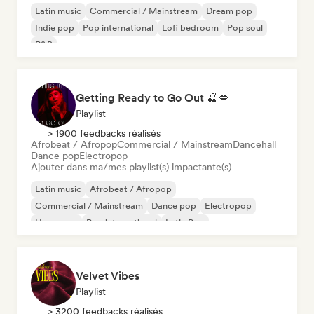
Latin music
Commercial / Mainstream
Dream pop
Indie pop
Pop international
Lofi bedroom
Pop soul
R&B
Getting Ready to Go Out 🍒💋
Playlist
> 1900 feedbacks réalisés
Afrobeat / Afropop
Commercial / Mainstream
Dancehall
Dance pop
Electropop
Ajouter dans ma/mes playlist(s) impactante(s)
Latin music
Afrobeat / Afropop
Commercial / Mainstream
Dance pop
Electropop
Hyperpop
Pop international
Latin Pop
Velvet Vibes
Playlist
> 3200 feedbacks réalisés