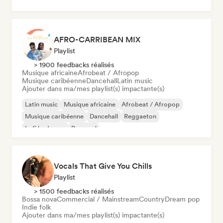
AFRO-CARRIBEAN MIX
Playlist
> 1900 feedbacks réalisés
Musique africaine
Afrobeat / Afropop
Musique caribéenne
Dancehall
Latin music
Ajouter dans ma/mes playlist(s) impactante(s)
Latin music
Musique africaine
Afrobeat / Afropop
Musique caribéenne
Dancehall
Reggaeton
Lofi bedroom
Pop soul
Vocals That Give You Chills
Playlist
> 1500 feedbacks réalisés
Bossa nova
Commercial / Mainstream
Country
Dream pop
Indie folk
Ajouter dans ma/mes playlist(s) impactante(s)